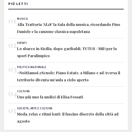
PIÙ LETTI
01
MUSICA
Alla Trattoria 'Al28' la Sala della musica, ricordando Pino
Daniele e la canzone classica napoletana
02
EVENTI
Lo sbarco in Sicilia, dopo garibaldi, TUTUS / MID per lo
sport Paralimpico
03
POLITICA NAZIONALE
#NoiSiamoLeScuole: Piano Estate, a Milano e ad Aversa il
territorio diventa un'aula a cielo aperto
04
CULTURA
Uno più uno fa undici di Elisa Fossati
05
SOCIETÀ, ARTE E CULTURA
Moda, relax e ritmi lenti: il fascino discreto della città ad
agosto