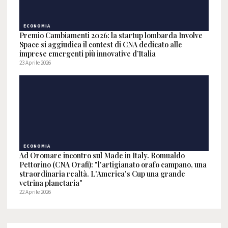
ECONOMIA
Premio Cambiamenti 2026: la startup lombarda Involve
Space si aggiudica il contest di CNA dedicato alle
imprese emergenti più innovative d’Italia
23 Aprile 2026
ECONOMIA
Ad Oromare incontro sul Made in Italy. Romualdo
Pettorino (CNA Orafi): "l'artigianato orafo campano, una
straordinaria realtà. L'America's Cup una grande
vetrina planetaria"
22 Aprile 2026