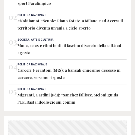
sport Paralimpico
02
POLITICA NAZIONALE
#NoiSiamoLeScuole: Piano Estate, a Milano e ad Aversa il
territorio diventa un'aula a cielo aperto
03
SOCIETÀ, ARTE E CULTURA
Moda, relax e ritmi lenti: il fascino discreto della città ad
agosto
04
POLITICA NAZIONALE
Carceri, Perantoni (M5S): a bancali ennesimo decesso in
carcere, servono risposte
05
POLITICA NAZIONALE
Migranti, Gardini (FdI): "Sanchez fallisce, Meloni guida
l'UE. Basta ideologie sui confini