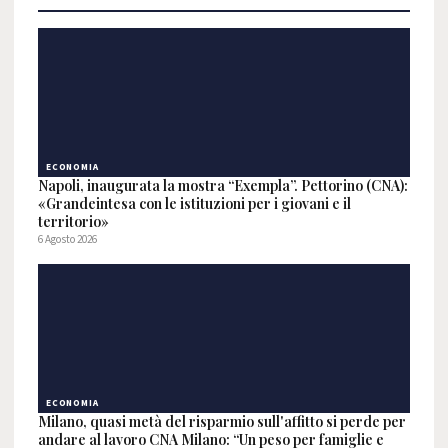
ECONOMIA
Napoli, inaugurata la mostra “Exempla”. Pettorino (CNA):
«Grandeintesa con le istituzioni per i giovani e il
territorio»
6 Agosto 2026
ECONOMIA
Milano, quasi metà del risparmio sull'affitto si perde per
andare al lavoro CNA Milano: “Un peso per famiglie e