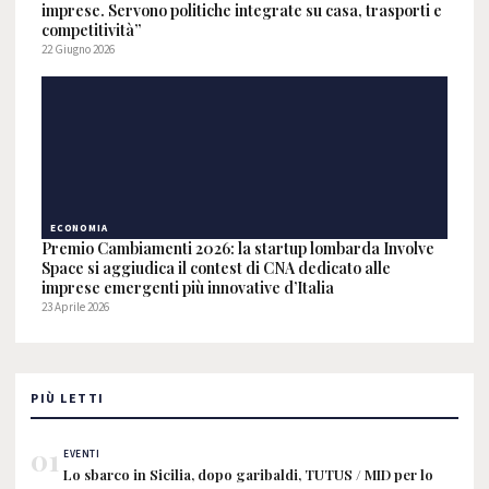
imprese. Servono politiche integrate su casa, trasporti e
competitività”
22 Giugno 2026
ECONOMIA
Premio Cambiamenti 2026: la startup lombarda Involve
Space si aggiudica il contest di CNA dedicato alle
imprese emergenti più innovative d’Italia
23 Aprile 2026
PIÙ LETTI
01
EVENTI
Lo sbarco in Sicilia, dopo garibaldi, TUTUS / MID per lo