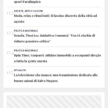
sport Paralimpico
02
SOCIETÀ, ARTE E CULTURA
Moda, relax e ritmi lenti: il fascino discreto della città ad
agosto
03
POLITICA NAZIONALE
Scuola, Tiso(Acc. Iniziativa Comune): “Uso IA rischia di
ridurre pensiero critico”
04
POLITICA NAZIONALE
Spin Time, Gasparri: affidare immobile a occupanti sfregio
a tutta la gente onesta
05
ATTUALITÀ
La televisione che manca: una trasmissione dedicata alle
buone azioni di Salvo Nugnes