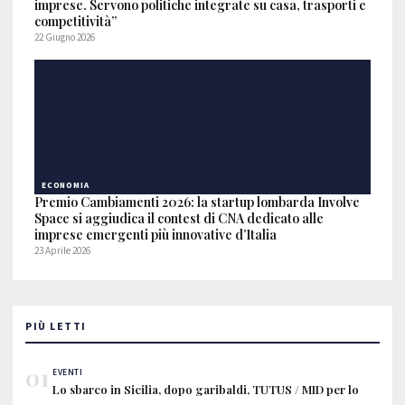
imprese. Servono politiche integrate su casa, trasporti e
competitività”
22 Giugno 2026
ECONOMIA
Premio Cambiamenti 2026: la startup lombarda Involve
Space si aggiudica il contest di CNA dedicato alle
imprese emergenti più innovative d’Italia
23 Aprile 2026
PIÙ LETTI
01
EVENTI
Lo sbarco in Sicilia, dopo garibaldi, TUTUS / MID per lo