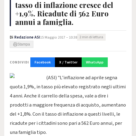
tasso di inflazione cresce del
+1,9%. Ricadute di 562 Euro
annui a famiglia.
Di
Redazione ASI
15 Maggio 2017 – 10:38
2 min di lettura
Stampa
Facebook
X / Twitter
WhatsApp
CONDIVIDI
(ASI) "L’inflazione ad aprile segna
quota 1,9%, in tasso più elevato registrato negli ultimi
4 anni. Anche il carrello della spesa, vale a dire i
prodotti a maggiore frequenza di acquisto, aumentano
del +1,8%. Con il tasso di inflazione a questi livelli, le
ricadute per i cittadini sono pari a 562 Euro annui, per
una famiglia tipo.