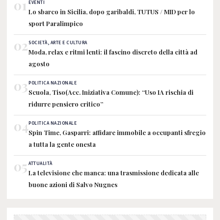
01
EVENTI
Lo sbarco in Sicilia, dopo garibaldi, TUTUS / MID per lo
sport Paralimpico
02
SOCIETÀ, ARTE E CULTURA
Moda, relax e ritmi lenti: il fascino discreto della città ad
agosto
03
POLITICA NAZIONALE
Scuola, Tiso(Acc. Iniziativa Comune): “Uso IA rischia di
ridurre pensiero critico”
04
POLITICA NAZIONALE
Spin Time, Gasparri: affidare immobile a occupanti sfregio
a tutta la gente onesta
05
ATTUALITÀ
La televisione che manca: una trasmissione dedicata alle
buone azioni di Salvo Nugnes