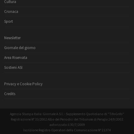
Cultura
Cronaca
Sport
Newsletter
Giornale del giorno
Area Riservata
Sostieni ASI
Privacy e Cookie Policy
Credits
Agenzia Stampa Italia: Giornale A.S.I. - Supplemento Quotidiano di "TifoGrifo"
Registrazione N° 33/2002 Albo dei Periodici del Tribunale di Perugia 24/9/2002
autorizzato il 30/7/2009
Iscrizione Registro Operatori della Comunicazione N° 21374