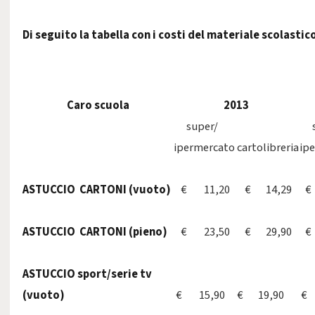
Di seguito la tabella con i costi del materiale scolastico
Caro scuola
2013
super/
ipermercato
cartolibreria
ip
ASTUCCIO CARTONI (vuoto)
€ 11,20
€ 14,29
€
ASTUCCIO CARTONI (pieno)
€ 23,50
€ 29,90
€
ASTUCCIO sport/serie tv
(vuoto)
€ 15,90
€ 19,90
€ 