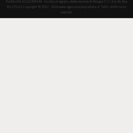
Partita IVA: 03125390546 - Iscritta al registro delle imprese di Perugia C.C.I.A.A. Nr. Rea
PG 273151 Copyright © 2002 - 2026 www.agenziastampaitalia.it. Tutti i diritti sono
riservati.