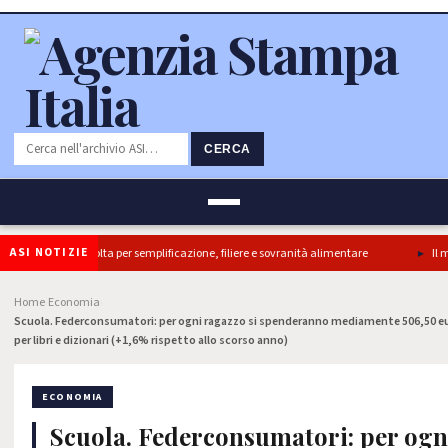
CERCA
ASI NOTIZIE
 Camera e’ svolta per semplificazione, filiere e sovranità alimentare
Il mercato
Home
Economia
›
›
Scuola. Federconsumatori: per ogni ragazzo si spenderanno mediamente 506,50 euro 
per libri e dizionari (+1,6% rispetto allo scorso anno)
ECONOMIA
Scuola. Federconsumatori: per ogn