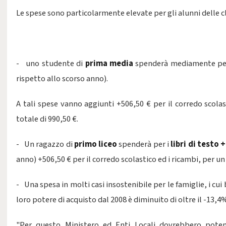
Le spese sono particolarmente elevate per gli alunni delle cl
- uno studente di
prima media
spenderà mediamente pe
rispetto allo scorso anno).
A tali spese vanno aggiunti +506,50 € per il corredo scolas
totale di 990,50 €.
- Un ragazzo di
primo liceo
spenderà per i
libri di testo 
anno) +506,50 € per il corredo scolastico ed i ricambi, per un 
- Una spesa in molti casi insostenibile per le famiglie, i cui b
loro potere di acquisto dal 2008 è diminuito di oltre il -13,4
"Per questo Ministero ed Enti Locali dovrebbero potenzi