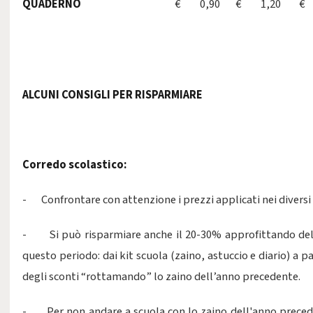
QUADERNO
€ 0,90
€ 1,20
€
ALCUNI CONSIGLI PER RISPARMIARE
Corredo scolastico:
- Confrontare con attenzione i prezzi applicati nei diversi
- Si può risparmiare anche il 20-30% approfittando del
questo periodo: dai kit scuola (zaino, astuccio e diario) a p
degli sconti “rottamando” lo zaino dell’anno precedente.
- Per non andare a scuola con lo zaino dell'anno preced