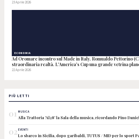
23 Aprile 2026
ECONOMIA
Ad Oromare incontro sul Made in Italy. Romualdo Pettorino (CN
straordinaria realtà. L'America's Cup una grande vetrina plan
22 Aprile 2026
PIÙ LETTI
01
MUSICA
Alla Trattoria 'Al28' la Sala della musica, ricordando Pino Danie
02
EVENTI
Lo sbarco in Sicilia, dopo garibaldi, TUTUS / MID per lo sport 