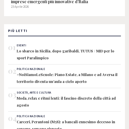
imprese emergenti più innovative d’Italia
23 Aprile 2026
PIÙ LETTI
01
EVENTI
Lo sbarco in Sicilia, dopo garibaldi, TUTUS / MID per lo
sport Paralimpico
02
POLITICA NAZIONALE
#NoiSiamoLeScuole: Piano Estate, a Milano e ad Aversa il
territorio diventa un'aula a cielo aperto
03
SOCIETÀ, ARTE E CULTURA
Moda, relax e ritmi lenti: il fascino discreto della città ad
agosto
04
POLITICA NAZIONALE
Carceri, Perantoni (M5S): a bancali ennesimo decesso in
carcere, servono risposte