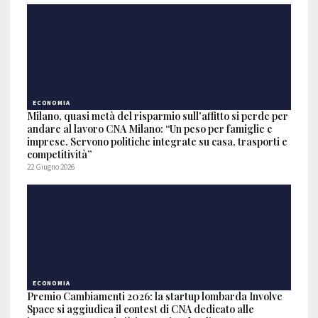
ECONOMIA
Milano, quasi metà del risparmio sull'affitto si perde per
andare al lavoro CNA Milano: “Un peso per famiglie e
imprese. Servono politiche integrate su casa, trasporti e
competitività”
22 Giugno 2026
ECONOMIA
Premio Cambiamenti 2026: la startup lombarda Involve
Space si aggiudica il contest di CNA dedicato alle