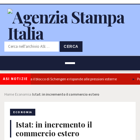
CERCA
ASI NOTIZIE
: l’Italia conferma il blocco di Schengen e risponde alle pressioni esterne
Ponte
Home
Economia
Istat: in incremento il commercio estero
›
›
ECONOMIA
Istat: in incremento il
commercio estero