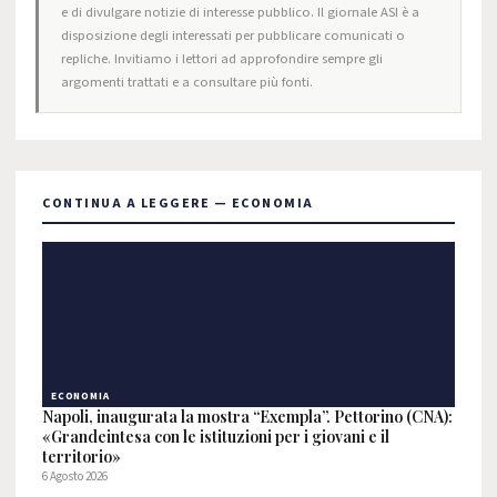
e di divulgare notizie di interesse pubblico. Il giornale ASI è a
disposizione degli interessati per pubblicare comunicati o
repliche. Invitiamo i lettori ad approfondire sempre gli
argomenti trattati e a consultare più fonti.
CONTINUA A LEGGERE — ECONOMIA
ECONOMIA
Napoli, inaugurata la mostra “Exempla”. Pettorino (CNA):
«Grandeintesa con le istituzioni per i giovani e il
territorio»
6 Agosto 2026