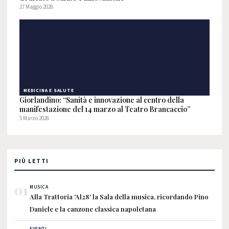
27 Maggio 2026
MEDICINA E SALUTE
Giorlandino: “Sanità e innovazione al centro della
manifestazione del 14 marzo al Teatro Brancaccio”
5 Marzo 2026
PIÙ LETTI
01
MUSICA
Alla Trattoria 'Al28' la Sala della musica, ricordando Pino
Daniele e la canzone classica napoletana