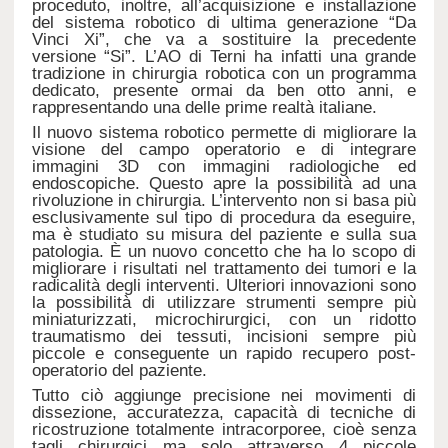
proceduto, inoltre, all’acquisizione e installazione
del sistema robotico di ultima generazione “Da
Vinci Xi”, che va a sostituire la precedente
versione “Si”. L’AO di Terni ha infatti una grande
tradizione in chirurgia robotica con un programma
dedicato, presente ormai da ben otto anni, e
rappresentando una delle prime realtà italiane.
Il nuovo sistema robotico permette di migliorare la
visione del campo operatorio e di integrare
immagini 3D con immagini radiologiche ed
endoscopiche. Questo apre la possibilità ad una
rivoluzione in chirurgia. L’intervento non si basa più
esclusivamente sul tipo di procedura da eseguire,
ma è studiato su misura del paziente e sulla sua
patologia. È un nuovo concetto che ha lo scopo di
migliorare i risultati nel trattamento dei tumori e la
radicalità degli interventi. Ulteriori innovazioni sono
la possibilità di utilizzare strumenti sempre più
miniaturizzati, microchirurgici, con un ridotto
traumatismo dei tessuti, incisioni sempre più
piccole e conseguente un rapido recupero post-
operatorio del paziente.
Tutto ciò aggiunge precisione nei movimenti di
dissezione, accuratezza, capacità di tecniche di
ricostruzione totalmente intracorporee, cioè senza
tagli chirurgici ma solo attraverso 4 piccole