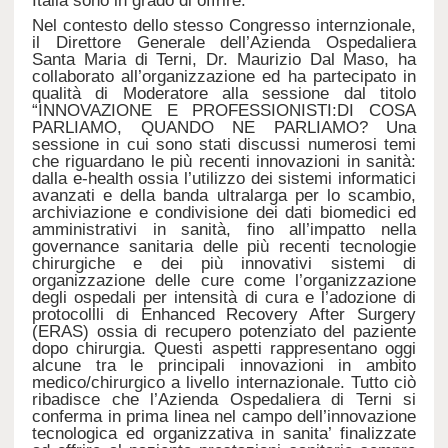
Italia sono in grado di offrire.
Nel contesto dello stesso Congresso internzionale,
il Direttore Generale dell’Azienda Ospedaliera
Santa Maria di Terni, Dr. Maurizio Dal Maso, ha
collaborato all’organizzazione ed ha partecipato in
qualità di Moderatore alla sessione dal titolo
“INNOVAZIONE E PROFESSIONISTI:DI COSA
PARLIAMO, QUANDO NE PARLIAMO? Una
sessione in cui sono stati discussi numerosi temi
che riguardano le più recenti innovazioni in sanità:
dalla e-health ossia l’utilizzo dei sistemi informatici
avanzati e della banda ultralarga per lo scambio,
archiviazione e condivisione dei dati biomedici ed
amministrativi in sanità, fino all’impatto nella
governance sanitaria delle più recenti tecnologie
chirurgiche e dei più innovativi sistemi di
organizzazione delle cure come l’organizzazione
degli ospedali per intensità di cura e l’adozione di
protocollli di Enhanced Recovery After Surgery
(ERAS) ossia di recupero potenziato del paziente
dopo chirurgia. Questi aspetti rappresentano oggi
alcune tra le principali innovazioni in ambito
medico/chirurgico a livello internazionale. Tutto ciò
ribadisce che l’Azienda Ospedaliera di Terni si
conferma in prima linea nel campo dell’innovazione
tecnologica ed organizzativa in sanita’ finalizzate