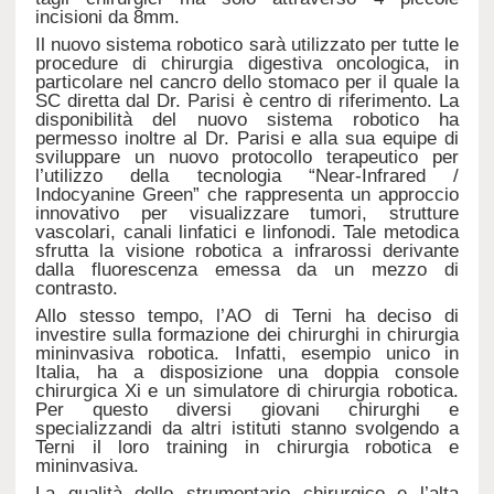
incisioni da 8mm.
Il nuovo sistema robotico sarà utilizzato per tutte le
procedure di chirurgia digestiva oncologica, in
particolare nel cancro dello stomaco per il quale la
SC diretta dal Dr. Parisi è centro di riferimento. La
disponibilità del nuovo sistema robotico ha
permesso inoltre al Dr. Parisi e alla sua equipe di
sviluppare un nuovo protocollo terapeutico per
l’utilizzo della tecnologia “Near-Infrared /
Indocyanine Green” che rappresenta un approccio
innovativo per visualizzare tumori, strutture
vascolari, canali linfatici e linfonodi. Tale metodica
sfrutta la visione robotica a infrarossi derivante
dalla fluorescenza emessa da un mezzo di
contrasto.
Allo stesso tempo, l’AO di Terni ha deciso di
investire sulla formazione dei chirurghi in chirurgia
mininvasiva robotica. Infatti, esempio unico in
Italia, ha a disposizione una doppia console
chirurgica Xi e un simulatore di chirurgia robotica.
Per questo diversi giovani chirurghi e
specializzandi da altri istituti stanno svolgendo a
Terni il loro training in chirurgia robotica e
mininvasiva.
La qualità dello strumentario chirurgico e l’alta