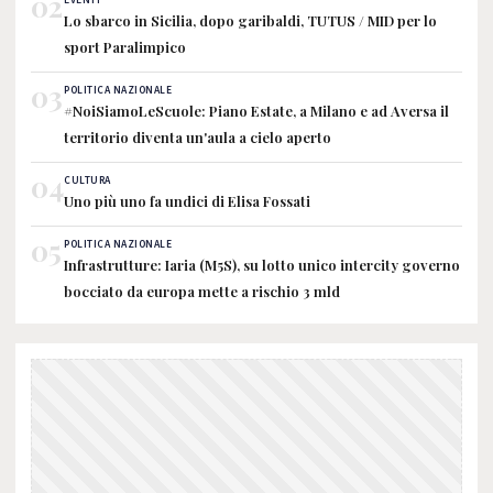
02
EVENTI
Lo sbarco in Sicilia, dopo garibaldi, TUTUS / MID per lo
sport Paralimpico
03
POLITICA NAZIONALE
#NoiSiamoLeScuole: Piano Estate, a Milano e ad Aversa il
territorio diventa un'aula a cielo aperto
04
CULTURA
Uno più uno fa undici di Elisa Fossati
05
POLITICA NAZIONALE
Infrastrutture: Iaria (M5S), su lotto unico intercity governo
bocciato da europa mette a rischio 3 mld