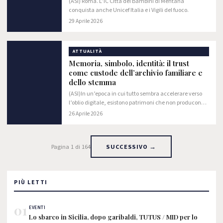
(ASI) Roma. L’IC Città dei Bambini di Mentana
conquista anche Unicef Italia e i Vigili del fuoco.
29 Aprile 2026
ATTUALITÀ
Memoria, simbolo, identità: il trust
come custode dell’archivio familiare e
dello stemma
(ASI)In un’epoca in cui tutto sembra accelerare verso
l’oblio digitale, esistono patrimoni che non producono
reddito, ma significato.
26 Aprile 2026
Pagina 1 di 164
SUCCESSIVO →
PIÙ LETTI
01
EVENTI
Lo sbarco in Sicilia, dopo garibaldi, TUTUS / MID per lo