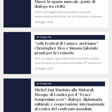
Musei: lo spazio museale, ponte di
dialogo tra civiltà
(ASI) Il 18 maggio torna puntuale la Giornata
Internazionale dei Musei, un'occasione per celebrare in
tutto il mondo la diversità e la creatività delle civiltà
18 Maggio 2026
umane.
ATTUALITÀ
“79th Festival di Cannes, arriviamo”:
Christopher Aleo e Simona Jakstaite
pronti per la Croisette
(ASI) La coppia, oggi stabilmente residente a Dubai,
sarà presente ai principali eventi della 79ª edizione del
Festival di Cannes, tra cinema internazionale, moda e
15 Maggio 2026
networking globale.
ATTUALITÀ
Michel Emi Maritato alla Mubarak
Mosque di Londra per il “Peace
Symposium 2026”: dialogo, diplomazia
culturale e cooperazione internazionale
al centro del confronto mondiale