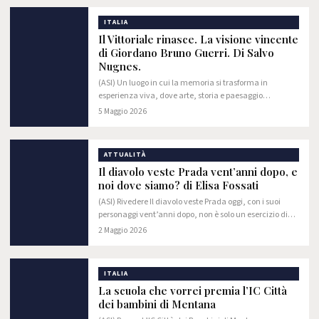
ITALIA
Il Vittoriale rinasce. La visione vincente
di Giordano Bruno Guerri. Di Salvo
Nugnes.
(ASI) Un luogo in cui la memoria si trasforma in
esperienza viva, dove arte, storia e paesaggio
dialogano in modo armonico e coinvolgente. Il
5 Maggio 2026
Vittoriale degli Italiani si conferma oggi non solo
come…
ATTUALITÀ
Il diavolo veste Prada vent’anni dopo, e
noi dove siamo? di Elisa Fossati
(ASI) Rivedere Il diavolo veste Prada oggi, con i suoi
personaggi vent’anni dopo, non è solo un esercizio di
nostalgia. È qualcosa di più sottile. È un confronto. Li
2 Maggio 2026
ritroviamo tutti cambiati,…
ITALIA
La scuola che vorrei premia l’IC Città
dei bambini di Mentana