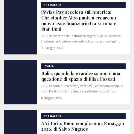
ATTUALITÀ
iSwiss Pay accelera sull’America:
Christopher Aleo punta a creare un
nuovo asse finanziario tra Europa e
Stati Uniti
(ASI)Nel mondo della finanza digitale, la velocità dei
trasferimenti internazionali è diventata uno degli
elementi più importanti per aziende, investitori e
11 Maggio 2026
professionisti che operano su scala…
ITALIA
Italia, quando la grandezza non è una
questione di spazio di Elisa Fossati
(ASI) Ci sono numeri che, letti così, sembrano semplici
dati. Poi li guardi meglio, e cambiano prospettiva.
8 Maggio 2026
ATTUALITÀ
A Vittorio, Buon compleanno, 8 maggio
2026, di Salvo Nugnes