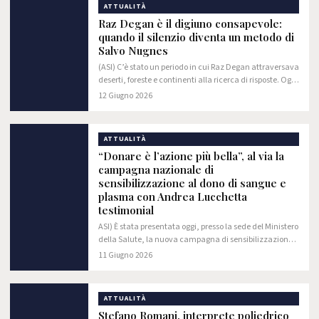
ATTUALITÀ
Raz Degan è il digiuno consapevole:
quando il silenzio diventa un metodo di
Salvo Nugnes
(ASI) C’è stato un periodo in cui Raz Degan attraversava
deserti, foreste e continenti alla ricerca di risposte. Oggi
sostiene che il viaggio più difficile non richiede un
12 Giugno 2026
biglietto aereo, richiede…
ATTUALITÀ
“Donare è l’azione più bella”, al via la
campagna nazionale di
sensibilizzazione al dono di sangue e
plasma con Andrea Lucchetta
testimonial
ASI) È stata presentata oggi, presso la sede del Ministero
della Salute, la nuova campagna di sensibilizzazione
alla donazione di sangue ed emocomponenti “Donare
11 Giugno 2026
è l’azione più bella”.
ATTUALITÀ
Stefano Romani, interprete poliedrico