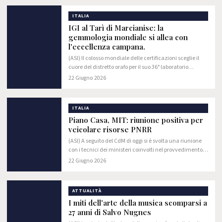
ITALIA
IGI al Tarì di Marcianise: la
gemmologia mondiale si allea con
l'eccellenza campana.
(ASI) Il colosso mondiale delle certificazioni sceglie il
cuore del distretto orafo per il suo 36° laboratorio
globale.
22 Giugno 2026
ITALIA
Piano Casa, MIT: riunione positiva per
veicolare risorse PNRR
(ASI) A seguito del CdM di oggi si è svolta una riunione
con i tecnici dei ministeri coinvolti nel provvedimento
per trovare una quadra sul miliardo di euro dell’ex
22 Giugno 2026
piano “Rosco”, che il ministro…
ATTUALITÀ
I miti dell'arte della musica scomparsi a
27 anni di Salvo Nugnes