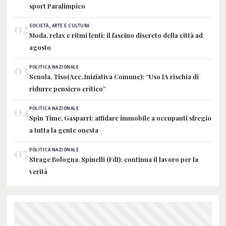
sport Paralimpico
02
SOCIETÀ, ARTE E CULTURA
Moda, relax e ritmi lenti: il fascino discreto della città ad
agosto
03
POLITICA NAZIONALE
Scuola, Tiso(Acc. Iniziativa Comune): “Uso IA rischia di
ridurre pensiero critico”
04
POLITICA NAZIONALE
Spin Time, Gasparri: affidare immobile a occupanti sfregio
a tutta la gente onesta
05
POLITICA NAZIONALE
Strage Bologna. Spinelli (FdI): continua il lavoro per la
verità