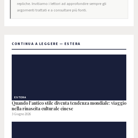
repliche. Invitiamo i lettori ad approfondire sempre gli
argomenti trattati e a consultare più fonti.
CONTINUA A LEGGERE — ESTERA
ESTERA
Quando l'antico stile diventa tendenza mondiale: viaggio
nella rinascita culturale cinese
3 Giugno 2026