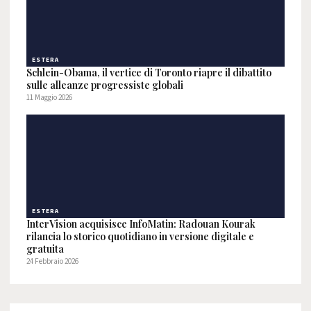
ESTERA
Schlein-Obama, il vertice di Toronto riapre il dibattito
sulle alleanze progressiste globali
11 Maggio 2026
ESTERA
InterVision acquisisce InfoMatin: Radouan Kourak
rilancia lo storico quotidiano in versione digitale e
gratuita
24 Febbraio 2026