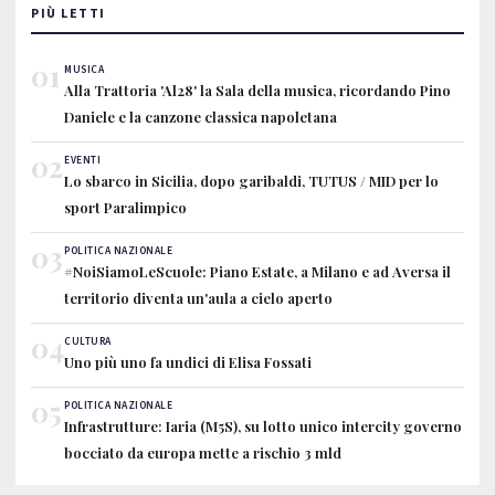
PIÙ LETTI
01
MUSICA
Alla Trattoria 'Al28' la Sala della musica, ricordando Pino
Daniele e la canzone classica napoletana
02
EVENTI
Lo sbarco in Sicilia, dopo garibaldi, TUTUS / MID per lo
sport Paralimpico
03
POLITICA NAZIONALE
#NoiSiamoLeScuole: Piano Estate, a Milano e ad Aversa il
territorio diventa un'aula a cielo aperto
04
CULTURA
Uno più uno fa undici di Elisa Fossati
05
POLITICA NAZIONALE
Infrastrutture: Iaria (M5S), su lotto unico intercity governo
bocciato da europa mette a rischio 3 mld