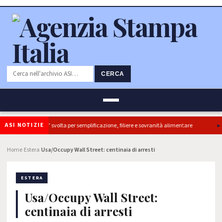
CERCA
ASI NOTIZIE
retti, ok Camera e’ svolta per semplificazione, filiere e sovranità alimentare
I
Home
Estera
Usa/Occupy Wall Street: centinaia di arresti
›
›
ESTERA
Usa/Occupy Wall Street:
centinaia di arresti