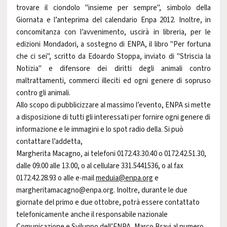
trovare il ciondolo "insieme per sempre", simbolo della
Giornata e l’anteprima del calendario Enpa 2012. Inoltre, in
concomitanza con l’avvenimento, uscirà in libreria, per le
edizioni Mondadori, a sostegno di ENPA, il libro "Per fortuna
che ci sei", scritto da Edoardo Stoppa, inviato di "Striscia la
Notizia" e difensore dei diritti degli animali contro
maltrattamenti, commerci illeciti ed ogni genere di sopruso
contro gli animali.
Allo scopo di pubblicizzare al massimo l’evento, ENPA si mette
a disposizione di tutti gli interessati per fornire ogni genere di
informazione e le immagini e lo spot radio della. Si può
contattare l’addetta,
Margherita Macagno, ai telefoni 0172.43.30.40 o 0172.42.51.30,
dalle 09.00 alle 13.00, o al cellulare 331.5441536, o al fax
0172.42.28.93 o alle e-mail
meduia@enpa.org
e
margheritamacagno@enpa.org. Inoltre, durante le due
giornate del primo e due ottobre, potrà essere contattato
telefonicamente anche il responsabile nazionale
Comunicazione e Sviluppo dell’ENPA, Marco Bravi al numero