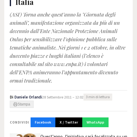
Italia
(ASI) Torna anche quest’anno la "Giornata degli
animali", manifestazione organizzata da più di un
decennio dall’Ente Nazionale Protezione Animali
Onlus per sensibilizzare l’opinione pubblica sulle
tematiche animaliste. Nei giorni 1 e 2 ottobre, in oltre
duecento piazze e luoghi italiani (l’elenco è
consultabile sul sito www.enpa.it) i volontari
dell’ENPA animeranno l’appuntamento divenuto
ormai tradizionale.
Di
Daniele Orlandi
28 Settembre 2011 – 12:02
3 min di lettura
Stampa
Facebook
X / Twitter
WhatsApp
CONDIVIDI
Quest’anno, l’iniziativa sarà focalizzata su un