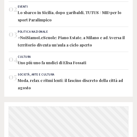
02
EVENTI
Lo sbarco in Sicilia, dopo garibaldi, TUTUS / MID per lo
sport Paralimpico
03
POLITICA NAZIONALE
#NoiSiamoLeScuole: Piano Estate, a Milano e ad Aversa il
territorio diventa un'aula a cielo aperto
04
CULTURA
Uno più uno fa undici di Elisa Fossati
05
SOCIETÀ, ARTE E CULTURA
Moda, relax e ritmi lenti: il fascino discreto della città ad
agosto