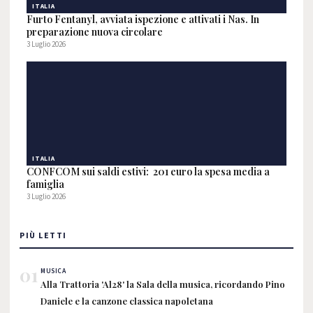
ITALIA
Furto Fentanyl, avviata ispezione e attivati i Nas. In
preparazione nuova circolare
3 Luglio 2026
ITALIA
CONFCOM sui saldi estivi: 201 euro la spesa media a
famiglia
3 Luglio 2026
PIÙ LETTI
01
MUSICA
Alla Trattoria 'Al28' la Sala della musica, ricordando Pino
Daniele e la canzone classica napoletana