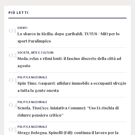
PIÙ LETTI
01
EVENTI
Lo sbarco in Sicilia, dopo garibaldi, TUTUS / MID per lo
sport Paralimpico
02
SOCIETÀ, ARTE E CULTURA
Moda, relax e ritmi lenti: il fascino discreto della città ad
agosto
03
POLITICA NAZIONALE
Spin Time, Gasparri: affidare immobile a occupanti sfregio
a tutta la gente onesta
04
POLITICA NAZIONALE
Scuola, Tiso(Acc. Iniziativa Comune): “Uso IA rischia di
ridurre pensiero critico”
05
POLITICA NAZIONALE
Strage Bologna. Spinelli (FdI): continua il lavoro per la