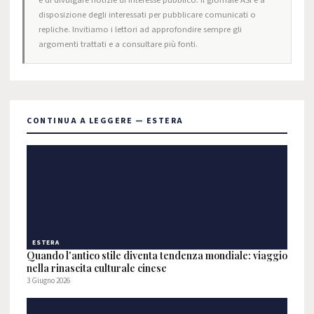
e di divulgare notizie di interesse pubblico. Il giornale ASI è a
disposizione degli interessati per pubblicare comunicati o
repliche. Invitiamo i lettori ad approfondire sempre gli
argomenti trattati e a consultare più fonti.
CONTINUA A LEGGERE — ESTERA
ESTERA
Quando l'antico stile diventa tendenza mondiale: viaggio
nella rinascita culturale cinese
3 Giugno 2026