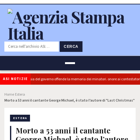
CERCA
ASI NOTIZIE
 (PRC): "L'Ipocrisia del governo offende la memoria dei minatori. onore ai contestatori"
Home
Estera
›
›
Morto a 53 anni il cantante George Michael, è stato l’autore di "Last Christmas"
ESTERA
Morto a 53 anni il cantante
George Michael, è stato l’autore