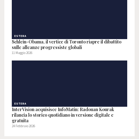
ESTERA
Schlein-Obama, il vertice di Toronto riapre il dibattito
sulle alleanze progressiste globali
11 Maggio 2026
ESTERA
InterVision acquisisce InfoMatin: Radouan Kourak
rilancia lo storico quotidiano in versione digitale e
gratuita
24 Febbraio 2026