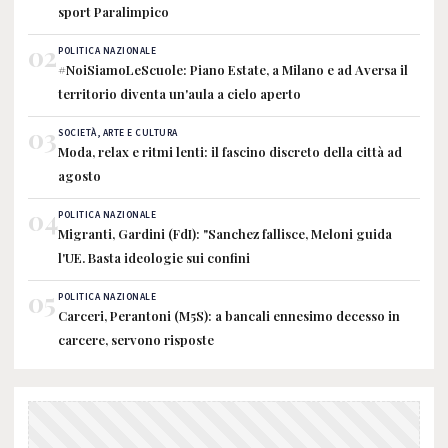
sport Paralimpico
02
POLITICA NAZIONALE
#NoiSiamoLeScuole: Piano Estate, a Milano e ad Aversa il
territorio diventa un'aula a cielo aperto
03
SOCIETÀ, ARTE E CULTURA
Moda, relax e ritmi lenti: il fascino discreto della città ad
agosto
04
POLITICA NAZIONALE
Migranti, Gardini (FdI): "Sanchez fallisce, Meloni guida
l'UE. Basta ideologie sui confini
05
POLITICA NAZIONALE
Carceri, Perantoni (M5S): a bancali ennesimo decesso in
carcere, servono risposte