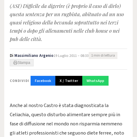
(ASI) Difficile da digerire (è proprio il caso di dirlo)
questa sentenza per un rugbista, abituato ad un uso
quasi religioso della bevanda soprattutto nei terzi
tempi o dopo gli allenamenti nelle club house o nei
pub delle città.
Di
Massimiliano Argenio
19 Luglio 2011 – 08:33
1 min di lettura
Stampa
Facebook
X / Twitter
WhatsApp
CONDIVIDI
Anche al nostro Castro è stata diagnosticata la
Celiachia, questo disturbo alimentare sempre più in
fase di diffusione nel mondo non risparmia nemmeno
gli atleti professionisti che seguono diete ferree, noto