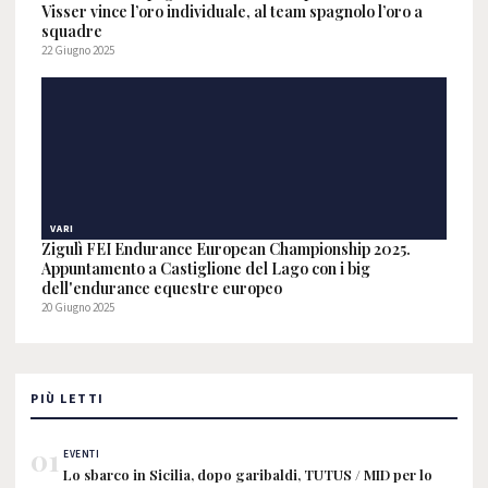
Visser vince l’oro individuale, al team spagnolo l’oro a
squadre
22 Giugno 2025
VARI
Zigulì FEI Endurance European Championship 2025.
Appuntamento a Castiglione del Lago con i big
dell'endurance equestre europeo
20 Giugno 2025
PIÙ LETTI
01
EVENTI
Lo sbarco in Sicilia, dopo garibaldi, TUTUS / MID per lo