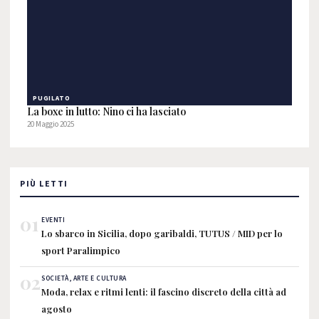
PUGILATO
La boxe in lutto: Nino ci ha lasciato
20 Maggio 2025
PIÙ LETTI
01
EVENTI
Lo sbarco in Sicilia, dopo garibaldi, TUTUS / MID per lo
sport Paralimpico
02
SOCIETÀ, ARTE E CULTURA
Moda, relax e ritmi lenti: il fascino discreto della città ad
agosto