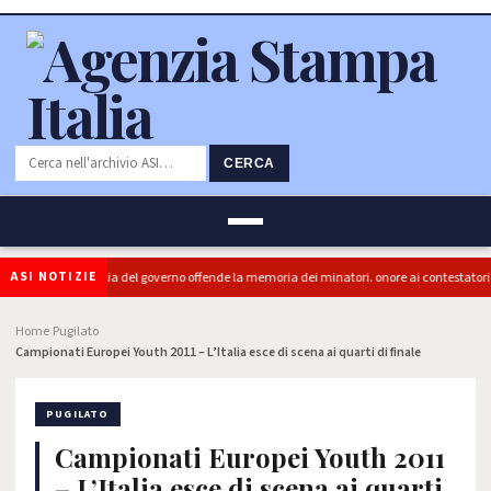
CERCA
ASI NOTIZIE
 (PRC): "L'Ipocrisia del governo offende la memoria dei minatori. onore ai contestatori"
Home
Pugilato
›
›
Campionati Europei Youth 2011 – L’Italia esce di scena ai quarti di finale
PUGILATO
Campionati Europei Youth 2011
– L’Italia esce di scena ai quarti