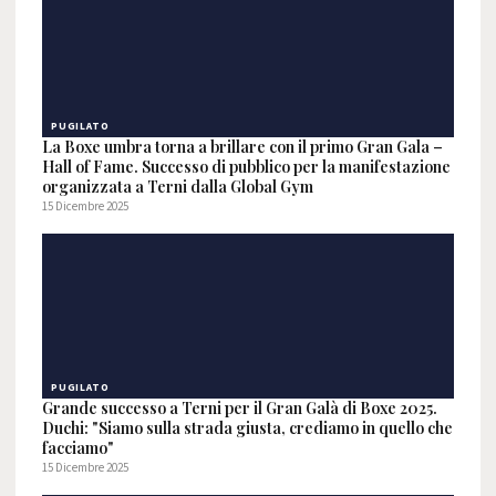
PUGILATO
La Boxe umbra torna a brillare con il primo Gran Gala –
Hall of Fame. Successo di pubblico per la manifestazione
organizzata a Terni dalla Global Gym
15 Dicembre 2025
PUGILATO
Grande successo a Terni per il Gran Galà di Boxe 2025.
Duchi: "Siamo sulla strada giusta, crediamo in quello che
facciamo"
15 Dicembre 2025