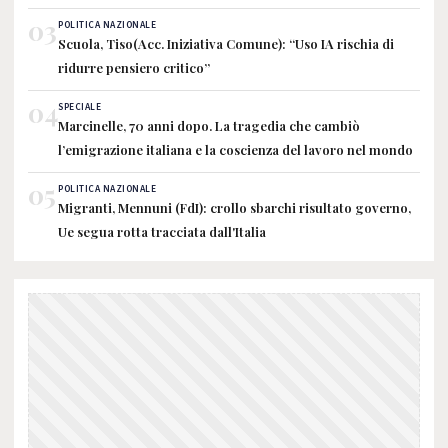
03
POLITICA NAZIONALE
Scuola, Tiso(Acc. Iniziativa Comune): “Uso IA rischia di
ridurre pensiero critico”
04
SPECIALE
Marcinelle, 70 anni dopo. La tragedia che cambiò
l’emigrazione italiana e la coscienza del lavoro nel mondo
05
POLITICA NAZIONALE
Migranti, Mennuni (FdI): crollo sbarchi risultato governo,
Ue segua rotta tracciata dall'Italia