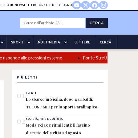
HI SIAMO
NEWSLETTER
GIORNALE DEL GIORNO
CERCA
SPORT
MULTIMEDIA
LETTERE
CERCA
isponde alle pressioni esterne
Ponte Stretto: Turano, grazie al mi
PIÙ LETTI
01
EVENTI
Lo sbarco in Sicilia, dopo garibaldi,
TUTUS / MID per lo sport Paralimpico
02
SOCIETÀ, ARTE E CULTURA
Moda, relax e ritmi lenti: il fascino
discreto della città ad agosto