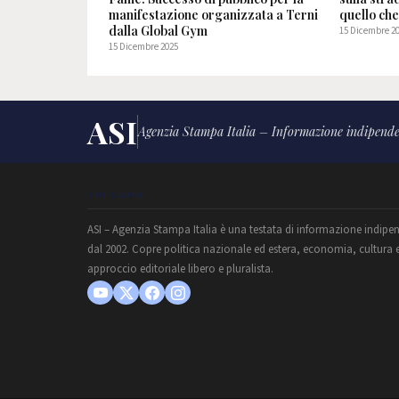
manifestazione organizzata a Terni
quello ch
dalla Global Gym
15 Dicembre 2
15 Dicembre 2025
ASI
Agenzia Stampa Italia – Informazione indipende
CHI SIAMO
ASI – Agenzia Stampa Italia è una testata di informazione indipe
dal 2002. Copre politica nazionale ed estera, economia, cultura 
approccio editoriale libero e pluralista.