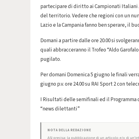
partecipare di diritto ai Campionati Italian
del territorio. Vedere che regioni con un nu
Lazio e la Campania fanno ben sperare, il buon
Domani a partire dalle ore 20.00 si svolgerann
quali abbracceranno il Trofeo “Aldo Garofal
pugilato.
Per domani Domenica 5 giugno le finali verr
giugno p.v. ore 24.00 su RAI Sport 2 con telec
I Risultati delle semifinali ed il Programma d
“news dilettanti”
NOTA DELLA REDAZIONE
ASI precisa: la pubblicazione di un articolo e/o di un'int