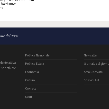
e facciamo"
025
nte dal 2002
Politica Nazionale
Newsletter
ndente attiva
Politica Estera
Giornale del giorn
e società con
Economia
Area Riservata
Cultura
Sostieni ASI
Cronaca
Sport