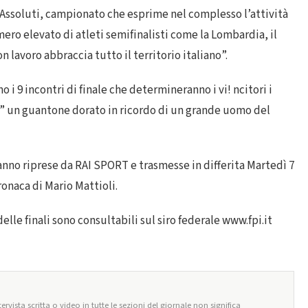
i Assoluti, campionato che esprime nel complesso l’attività
mero elevato di atleti semifinalisti come la Lombardia, il
 lavoro abbraccia tutto il territorio italiano”.
o i 9 incontri di finale che determineranno i vi! ncitori i
o” un guantone dorato in ricordo di un grande uomo del
anno riprese da RAI SPORT e trasmesse in differita Martedì 7
ronaca di Mario Mattioli.
elle finali sono consultabili sul siro federale www.fpi.it
ervista scritta o video in tutte le sezioni del giornale non significa