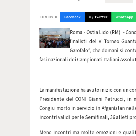
Facebook
X / Twitter
WhatsApp
CONDIVIDI
Roma - Ostia Lido (RM) - Concl
finalisti del V Torneo Guan
Garofalo”, che domani si conte
fasi nazionali dei Campionati Italiani Assolut
La manifestazione ha avuto inizio con un c
Presidente del CONI Gianni Petrucci, in 
Congiu morto in servizio in Afganistan nella 
incontri validi per le Semifinali, 36 atleti pro
Meno incontri ma molte emozioni e qualità