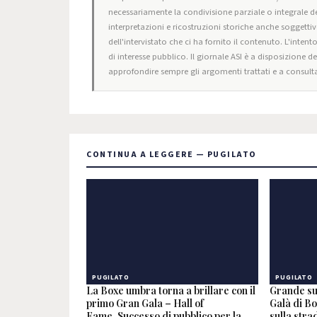
necessariamente la condivisione parziale o integrale de
interpretazioni e ricostruzioni storiche anche soggettiv
dell'intervistato che ci ha fornito il contenuto. L'intent
di interesse pubblico. Il giornale ASI è a disposizione d
approfondire sempre gli argomenti trattati e a consulta
CONTINUA A LEGGERE — PUGILATO
PUGILATO
PUGILATO
La Boxe umbra torna a brillare con il
Grande su
primo Gran Gala – Hall of
Galà di Bo
Fame. Successo di pubblico per la
sulla stra