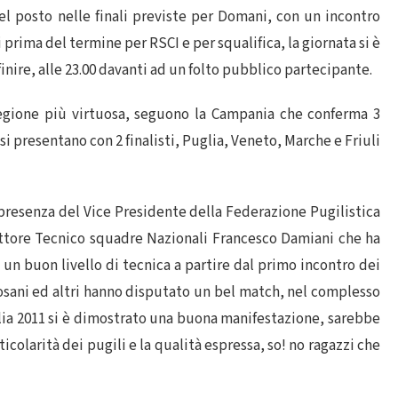
l posto nelle finali previste per Domani, con un incontro
rima del termine per RSCI e per squalifica, la giornata si è
inire, alle 23.00 davanti ad un folto pubblico partecipante.
a regione più virtuosa, seguono la Campania che conferma 3
 si presentano con 2 finalisti, Puglia, Veneto, Marche e Friuli
a presenza del Vice Presidente della Federazione Pugilistica
rettore Tecnico squadre Nazionali Francesco Damiani che ha
 un buon livello di tecnica a partire dal primo incontro dei
vosani ed altri hanno disputato un bel match, nel complesso
lia 2011 si è dimostrato una buona manifestazione, sarebbe
icolarità dei pugili e la qualità espressa, so! no ragazzi che