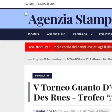
SABATO, 8 AGOSTO 2026
DOMUS
ASI NOTIZIE
CRONACA
POLITIC
ttadinanza, Osnato (FdI): Conte dia conto dei danni lasciati agli italiani
ASI NOTIZIE
Home
Pugilato
V Torneo Guanto D’Oro D’Italia 2011 - Boxeur Des Rue
›
›
PUGILATO
V Torneo Guanto D’O
Des Rues - Trofeo “
Di
Redazione ASI
5 Giugno 2011 – 11:47
2 min di lettura