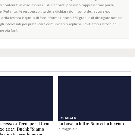
i contenuti in esso espressi. Gli elaborati possono rappresentare pareri,
e. Pertanto, le responsabilità delle dichiarazioni sono dell'autore e/o
o della testata è quello di fare informazione a 360 gradi e di divulgare notizie
egli interessati per pubblicare comunicati o repliche. Invitiamo i lettori ad
re più fonti.
PUGILATO
ccesso a Terni per il Gran
La boxe in lutto: Nino ci ha lasciato
xe 2025. Duchi: "Siamo
20 Maggio 2025
da giusta, crediamo in