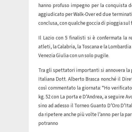
hanno profuso impegno per la conquista de
aggiudicato per Walk-Over ed due terminati p
conclusa, con qualche goccia di pioggia sul f
Il Lazio con 5 finalisti si è confermata l
atleti, la Calabria, la Toscana e la Lombardia
Venezia Giulia con un solo pugile.
Tra gli spettatori importanti si annovera l
Italiana Dott. Alberto Brasca nonché il Di
così commentato la giornata: “Ho verificato
kg. 52 con La porta e D’Andrea, a seguire A
sino ad adesso il Torneo Guanto D’Oro D’Ita
da ripetere anche più volte l’anno per la part
potranno