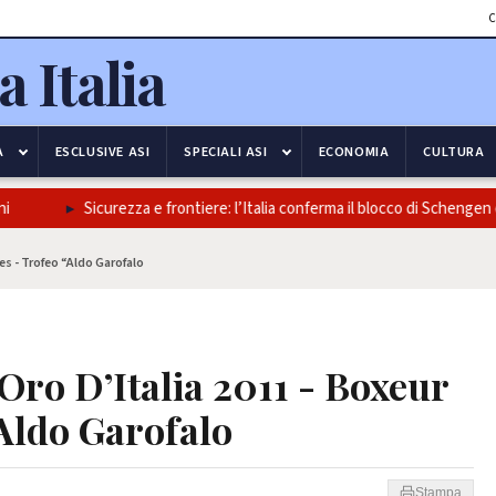
C
A
ESCLUSIVE ASI
SPECIALI ASI
ECONOMIA
CULTURA
Sicurezza e frontiere: l’Italia conferma il blocco di Schengen e r
s - Trofeo “Aldo Garofalo
ro D’Italia 2011 - Boxeur
Aldo Garofalo
Stampa