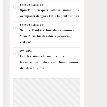
03
POLITICA NAZIONALE
Spin Time, Gasparri: affidare immobile a
occupanti sfregio a tutta la gente onesta
04
POLITICA NAZIONALE
Scuola, Tiso(Acc. Iniziativa Comune):
“Uso IA rischia di ridurre pensiero
critico”
05
ATTUALITÀ
La televisione che manca: una
trasmissione dedicata alle buone azioni
di Salvo Nugnes