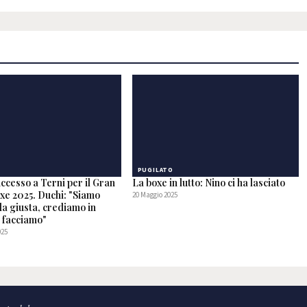
PUGILATO
ccesso a Terni per il Gran
La boxe in lutto: Nino ci ha lasciato
xe 2025. Duchi: "Siamo
20 Maggio 2025
da giusta, crediamo in
e facciamo"
025