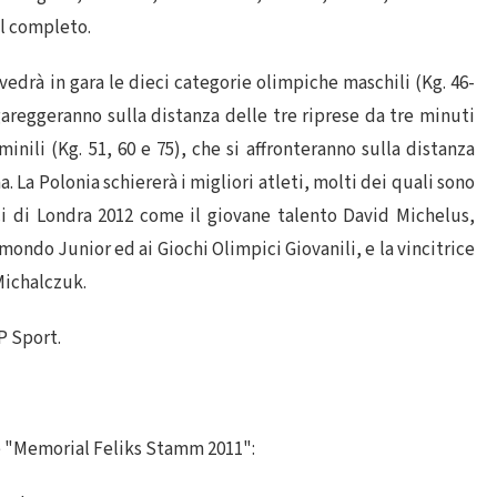
al completo.
vedrà in gara le dieci categorie olimpiche maschili (Kg. 46-
e gareggeranno sulla distanza delle tre riprese da tre minuti
inili (Kg. 51, 60 e 75), che si affronteranno sulla distanza
 La Polonia schiererà i migliori atleti, molti dei quali sono
ci di Londra 2012 come il giovane talento David Michelus,
ondo Junior ed ai Giochi Olimpici Giovanili, e la vincitrice
Michalczuk.
P Sport.
e "Memorial Feliks Stamm 2011":