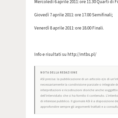
Mercoledì 6 aprile 2011: ore 11.30 Quarti di F
Giovedì 7 aprile 2011: ore 17.00 Semifinali;
Venerdì 8 aprile 2011: ore 18.00 Finali.
Info e risultati su http://mtbs.pl/
NOTA DELLA REDAZIONE
ASI precisa: la pubblicazione di un articolo e/o di un'int
necessariamente la condivisione parziale o integrale de
interpretazioni e ricostruzioni storiche anche soggettiv
dell'intervistato che ci ha fornito il contenuto. L'intent
di interesse pubblico. Il giornale ASI è a disposizione d
approfondire sempre gli argomenti trattati e a consulta