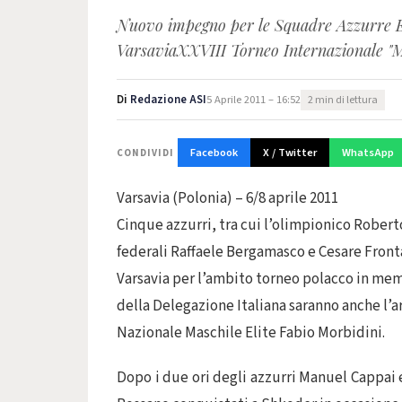
Nuovo impegno per le Squadre Azzurre El
VarsaviaXXVIII Torneo Internazionale 
Di
Redazione ASI
5 Aprile 2011 – 16:52
2 min di lettura
Facebook
X / Twitter
WhatsApp
CONDIVIDI
Varsavia (Polonia) – 6/8 aprile 2011
Cinque azzurri, tra cui l’olimpionico Robert
federali Raffaele Bergamasco e Cesare Fronta
Varsavia per l’ambito torneo polacco in mem
della Delegazione Italiana saranno anche l’a
Nazionale Maschile Elite Fabio Morbidini.
Dopo i due ori degli azzurri Manuel Cappai 