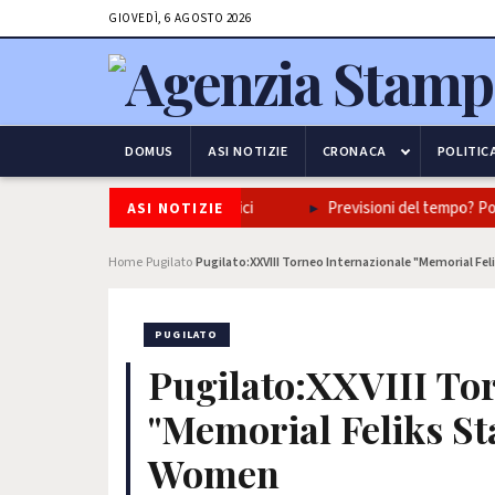
GIOVEDÌ, 6 AGOSTO 2026
DOMUS
ASI NOTIZIE
CRONACA
POLITIC
ne napoletana in tre piatti iconici
Previsioni del tempo? Poco, u
ASI NOTIZIE
Home
Pugilato
Pugilato:XXVIII Torneo Internazionale "Memorial 
›
›
PUGILATO
Pugilato:XXVIII To
"Memorial Feliks S
Women