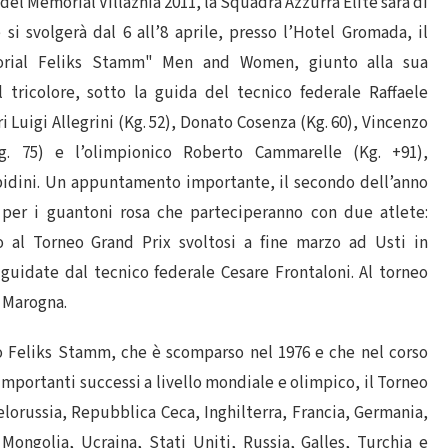
el Memorial Villaznia 2011, la Squadra Azzurra Elite sarà di
si svolgerà dal 6 all’8 aprile, presso l’Hotel Gromada, il
morial Feliks Stamm" Men and Women, giunto alla sua
 tricolore, sotto la guida del tecnico federale Raffaele
 Luigi Allegrini (Kg. 52), Donato Cosenza (Kg. 60), Vincenzo
g. 75) e l’olimpionico Roberto Cammarelle (Kg. +91),
bidini. Un appuntamento importante, il secondo dell’anno
e per i guantoni rosa che parteciperanno con due atlete:
zo al Torneo Grand Prix svoltosi a fine marzo ad Usti in
 guidate dal tecnico federale Cesare Frontaloni. Al torneo
o Marogna.
o Feliks Stamm, che è scomparso nel 1976 e che nel corso
importanti successi a livello mondiale e olimpico, il Torneo
elorussia, Repubblica Ceca, Inghilterra, Francia, Germania,
, Mongolia, Ucraina, Stati Uniti, Russia, Galles, Turchia e