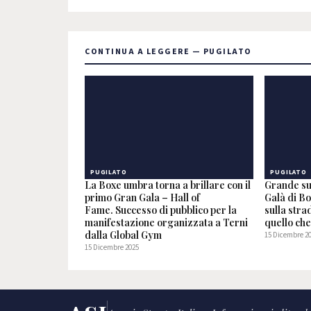
CONTINUA A LEGGERE — PUGILATO
PUGILATO
PUGILATO
La Boxe umbra torna a brillare con il
Grande su
primo Gran Gala – Hall of
Galà di Bo
Fame. Successo di pubblico per la
sulla stra
manifestazione organizzata a Terni
quello ch
dalla Global Gym
15 Dicembre 2
15 Dicembre 2025