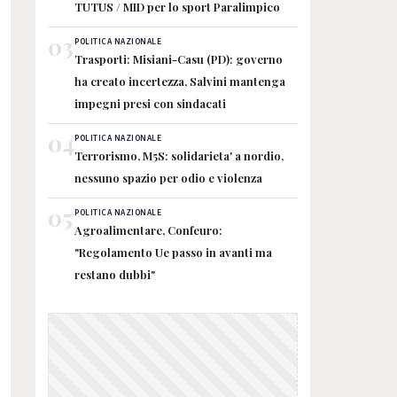
TUTUS / MID per lo sport Paralimpico
03
POLITICA NAZIONALE
Trasporti: Misiani-Casu (PD): governo
ha creato incertezza, Salvini mantenga
impegni presi con sindacati
04
POLITICA NAZIONALE
Terrorismo, M5S: solidarieta' a nordio,
nessuno spazio per odio e violenza
05
POLITICA NAZIONALE
Agroalimentare, Confeuro:
"Regolamento Ue passo in avanti ma
restano dubbi"