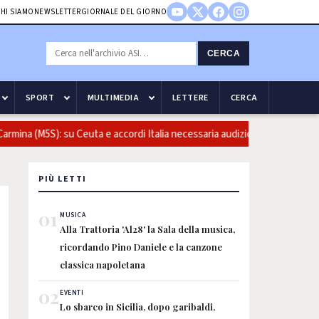
HI SIAMO
NEWSLETTER
GIORNALE DEL GIORNO
CERCA
SPORT
MULTIMEDIA
LETTERE
CERCA
ina (M5S): su Ceuta e accordi Italia necessaria audizione del ministro in
PIÙ LETTI
01
MUSICA
Alla Trattoria 'Al28' la Sala della musica,
ricordando Pino Daniele e la canzone
classica napoletana
02
EVENTI
Lo sbarco in Sicilia, dopo garibaldi,