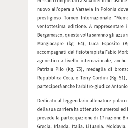
Rossano conquistati a Shkoder in occasione d
nuovo all’opera a Varsavia in Polonia dove 
prestigioso Torneo Internazionale "Me
ventottesima edizione. A rappresentare il
Bergamasco, questa volta saranno gli azzurri
Mangiacapre (kg. 64), Luca Esposito (K
accompagnati dal fisioterapista Fabio Mor
agonistico a livello internazionale, anch
Patrizia Pilo (Kg. 75), medaglia di bron
Repubblica Ceca, e Terry Gordini (Kg. 51),
parteciperà anche l’arbitro-giudice Antoni
Dedicato al leggendario allenatore polacc
della sua carriera ha ottenuto numerosi ed 
prevede la partecipazione di 17 nazioni: Bi
Grecia, Irlanda, Italia, Lituania, Moldavia