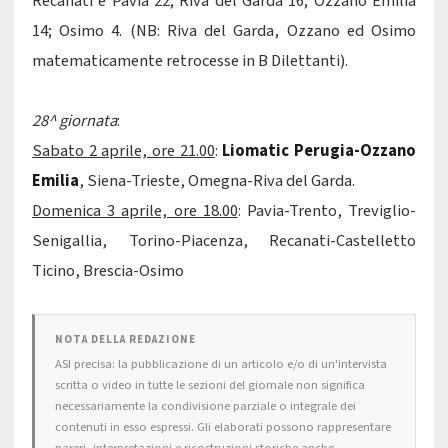
Recanati e Pavia 22; Riva del Garda 16; Ozzano Emilia
14; Osimo 4. (NB: Riva del Garda, Ozzano ed Osimo
matematicamente retrocesse in B Dilettanti).
28^ giornata
:
Sabato 2 aprile, ore 21.00
:
Liomatic Perugia-Ozzano
Emilia
, Siena-Trieste, Omegna-Riva del Garda.
Domenica 3 aprile, ore 18.00
: Pavia-Trento, Treviglio-
Senigallia, Torino-Piacenza, Recanati-Castelletto
Ticino, Brescia-Osimo
NOTA DELLA REDAZIONE
ASI precisa: la pubblicazione di un articolo e/o di un'intervista
scritta o video in tutte le sezioni del giornale non significa
necessariamente la condivisione parziale o integrale dei
contenuti in esso espressi. Gli elaborati possono rappresentare