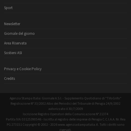
Sport
Newsletter
Giornale del giorno
Area Riservata
Sostieni ASI
Privacy e Cookie Policy
Credits
Agenzia Stampa Italia: Giornale A.S.I. - Supplemento Quotidiano di "TifoGrifo"
Registrazione N° 33/2002 Albo dei Periodici del Tribunale di Perugia 24/9/2002
autorizzato il 30/7/2009
Iscrizione Registro Operatori della Comunicazione N° 21374
Partita IVA: 03125390546 - Iscritta al registro delle imprese di Perugia C.C.I.A.A. Nr. Rea
PG 273151 Copyright © 2002 - 2026 www.agenziastampaitalia.it. Tutti i diritti sono
riservati.