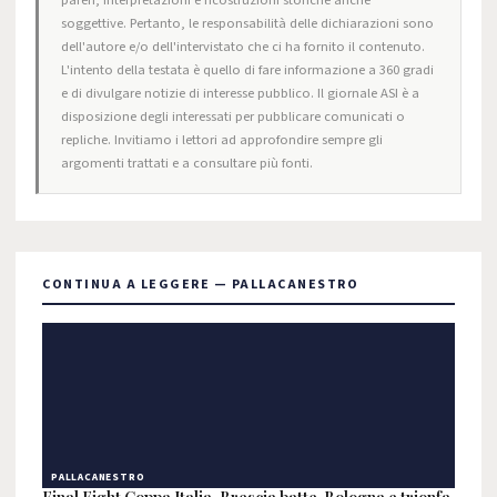
pareri, interpretazioni e ricostruzioni storiche anche
soggettive. Pertanto, le responsabilità delle dichiarazioni sono
dell'autore e/o dell'intervistato che ci ha fornito il contenuto.
L'intento della testata è quello di fare informazione a 360 gradi
e di divulgare notizie di interesse pubblico. Il giornale ASI è a
disposizione degli interessati per pubblicare comunicati o
repliche. Invitiamo i lettori ad approfondire sempre gli
argomenti trattati e a consultare più fonti.
CONTINUA A LEGGERE — PALLACANESTRO
PALLACANESTRO