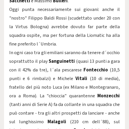
Sacchetti
e Massimo
Bulleri
.
Oggi punta necessariamente sui giovani: anche il
"nostro" Filippo Baldi Rossi (scudettato under 20 con
la Virtus Bologna) avrebbe dovuto far parte della
squadra ospite, ma per fortuna della Liomatic ha alla
fine preferito l´Umbria.
In ogni caso tra gli emiliani saranno da tenere d´occhio
soprattutto il play
Sanguinetti
(quasi 13 punti a gara
con il 42% da tre), l´ala pescarese
Fontecchio
(10,5
punti e 6 rimbalzi) e Michele
Vitali
(10 di media),
fratello del più noto Luca (ex Milano e Montegranaro,
ora a Roma). La "chioccia" quarantenne
Monzecchi
(tanti anni di Serie A) fa da collante in una squadra che
può contare - tra gli altri prospetti da lanciare - anche
sul lunghissimo
Malagoli
(210 cm dell´88), sul