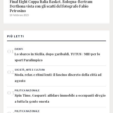
Final Eight Coppa Italia Basket. Bologna-Bertram
Derthona vista con gli scatti del fotografo Fabio
Petrosino
18 Febbraio 2023
PIÙ LETTI
01
EVENTI
Lo sbarco in Sicilia, dopo garibaldi, TUTUS / MID per lo
sport Paralimpico
02
SOCIETÀ, ARTE E CULTURA
Moda, relax e ritmi lenti: il fascino discreto della città ad
agosto
03
POLITICA NAZIONALE
Spin Time, Gasparri: affidare immobile a occupanti sfregio
a tutta la gente onesta
04
POLITICA NAZIONALE