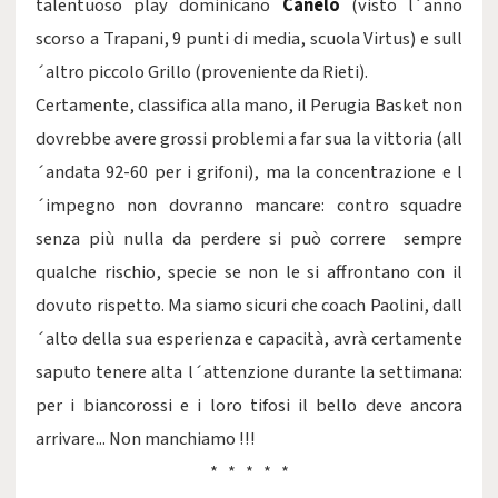
talentuoso play dominicano
Canelo
(visto l´anno
scorso a Trapani, 9 punti di media, scuola Virtus) e sull
´altro piccolo Grillo (proveniente da Rieti).
Certamente, classifica alla mano, il Perugia Basket non
dovrebbe avere grossi problemi a far sua la vittoria (all
´andata 92-60 per i grifoni), ma la concentrazione e l
´impegno non dovranno mancare: contro squadre
senza più nulla da perdere si può correre sempre
qualche rischio, specie se non le si affrontano con il
dovuto rispetto. Ma siamo sicuri che coach Paolini, dall
´alto della sua esperienza e capacità, avrà certamente
saputo tenere alta l´attenzione durante la settimana:
per i biancorossi e i loro tifosi il bello deve ancora
arrivare... Non manchiamo !!!
* * * * *