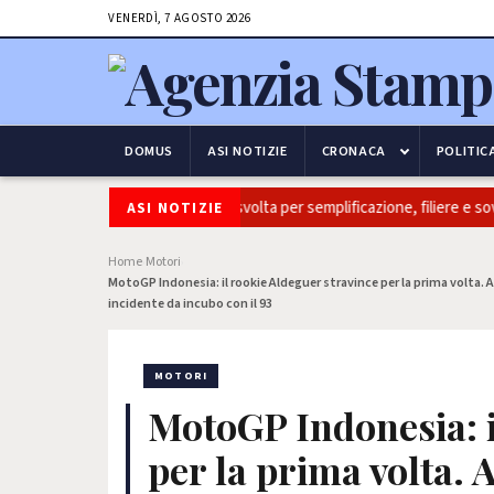
VENERDÌ, 7 AGOSTO 2026
DOMUS
ASI NOTIZIE
CRONACA
POLITIC
lia: Coldiretti, ok Camera e’ svolta per semplificazione, filiere e sovranità
ASI NOTIZIE
Home
Motori
›
›
MotoGP Indonesia: il rookie Aldeguer stravince per la prima volta
incidente da incubo con il 93
MOTORI
MotoGP Indonesia: i
per la prima volta. 