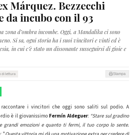
lex Márquez. Bezzecchi
 da incubo con il 93
a zona d’ombra incombe. Oggi, a Mandalika ci sono
no. Si sa, ogni storia ha i suoi vincitori e vinti ed è
ia, in cui c’è stato un dissonante susseguirsi di gioie e
 di lettura
Stampa
raccontare i vincitori che oggi sono saliti sul podio. A
ordio è il giovanissimo
Fermín Aldeguer
:
“Stare sul gradino
e grandi emozioni e quanto ti fermi, il tuo corpo lo sente.
: "
Questa vittoria mi dà una motivazione extra per credere di