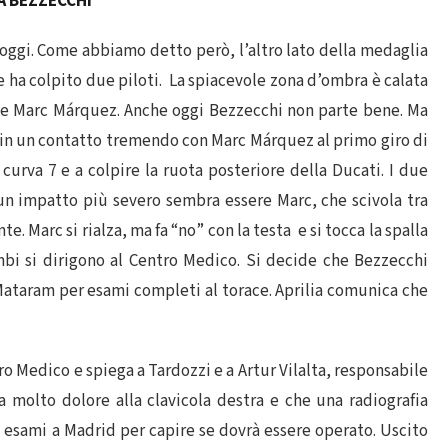
A BEZZECCHI
ggi. Come abbiamo detto però, l’altro lato della medaglia
 ha colpito due piloti.
La spiacevole zona d’ombra è calata
i e Marc Márquez. Anche oggi Bezzecchi non parte bene. Ma
ia in un contatto tremendo con Marc Márquez al primo giro di
 curva 7 e a colpire la ruota posteriore della Ducati. I due
un impatto più severo sembra essere Marc, che scivola tra
e. Marc si rialza, ma fa “no” con la testa e si tocca la spalla
mbi si dirigono al Centro Medico. Si decide che Bezzecchi
Mataram per esami completi al torace. Aprilia comunica che
ro Medico e spiega a Tardozzi e a Artur Vilalta, responsabile
 molto dolore alla clavicola destra e che una radiografia
ri esami a Madrid per capire se dovrà essere operato. Uscito