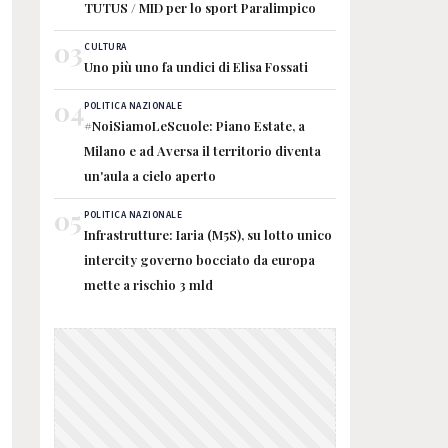
TUTUS / MID per lo sport Paralimpico
03
CULTURA
Uno più uno fa undici di Elisa Fossati
04
POLITICA NAZIONALE
#NoiSiamoLeScuole: Piano Estate, a
Milano e ad Aversa il territorio diventa
un'aula a cielo aperto
05
POLITICA NAZIONALE
Infrastrutture: Iaria (M5S), su lotto unico
intercity governo bocciato da europa
mette a rischio 3 mld