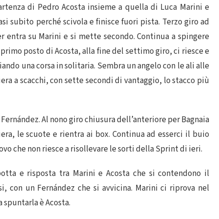
rtenza di Pedro Acosta insieme a quella di Luca Marini e
i subito perché scivola e finisce fuori pista. Terzo giro ad
r entra su Marini e si mette secondo. Continua a spingere
imo posto di Acosta, alla fine del settimo giro, ci riesce e
iando una corsa in solitaria. Sembra un angelo con le ali alle
ra a scacchi, con sette secondi di vantaggio, lo stacco più
i, Fernández. Al nono giro chiusura dell’anteriore per Bagnaia
era, le scuote e rientra ai box. Continua ad esserci il buio
 che non riesce a risollevare le sorti della Sprint di ieri.
otta e risposta tra Marini e Acosta che si contendono il
i, con un Fernández che si avvicina. Marini ci riprova nel
 spuntarla è Acosta.