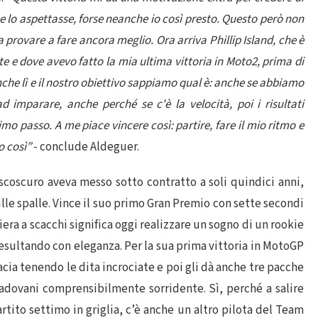
e lo aspettasse, forse neanche io così presto. Questo però non
a provare a fare ancora meglio. Ora arriva Phillip Island, che è
e e dove avevo fatto la mia ultima vittoria in Moto2, prima di
che lì e il nostro obiettivo sappiamo qual è: anche se abbiamo
d imparare, anche perché se c'è la velocità, poi i risultati
o passo. A me piace vincere così: partire, fare il mio ritmo e
o così”
- conclude Aldeguer.
scoscuro aveva messo sotto contratto a soli quindici anni,
ulle spalle. Vince il suo primo Gran Premio con sette secondi
era a scacchi significa oggi realizzare un sogno di un rookie
 esultando con eleganza. Per la sua prima vittoria in MotoGP
bacia tenendo le dita incrociate e poi gli dà anche tre pacche
 Padovani comprensibilmente sorridente. Sì, perché a salire
rtito settimo in griglia, c’è anche un altro pilota del Team