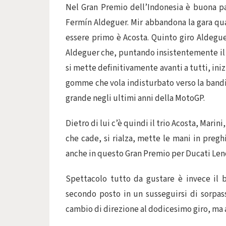
Nel Gran Premio dell’Indonesia è buona pa
Fermín Aldeguer. Mir abbandona la gara quas
essere primo è Acosta. Quinto giro Aldegue
Aldeguer che, puntando insistentemente il pr
si mette definitivamente avanti a tutti, iniz
gomme che vola indisturbato verso la bandie
grande negli ultimi anni della MotoGP.
Dietro di lui c’è quindi il trio Acosta, Marin
che cade, si rialza, mette le mani in preghi
anche in questo Gran Premio per Ducati Lenovo
Spettacolo tutto da gustare è invece il b
secondo posto in un susseguirsi di sorpass
cambio di direzione al dodicesimo giro, ma a