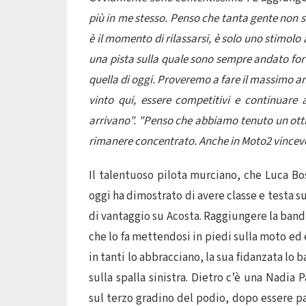
più in me stesso. Penso che tanta gente non s
è il momento di rilassarsi, è solo uno stimolo 
una pista sulla quale sono sempre andato fort
quella di oggi. Proveremo a fare il massimo an
vinto qui, essere competitivi e continuare a
arrivano". "Penso che abbiamo tenuto un ottim
rimanere concentrato. Anche in Moto2 vincev
Il talentuoso pilota murciano, che Luca Bo
oggi ha dimostrato di avere classe e testa s
di vantaggio su Acosta. Raggiungere la bandi
che lo fa mettendosi in piedi sulla moto ed
in tanti lo abbracciano, la sua fidanzata lo 
sulla spalla sinistra. Dietro c’è una Nadia
sul terzo gradino del podio, dopo essere pa