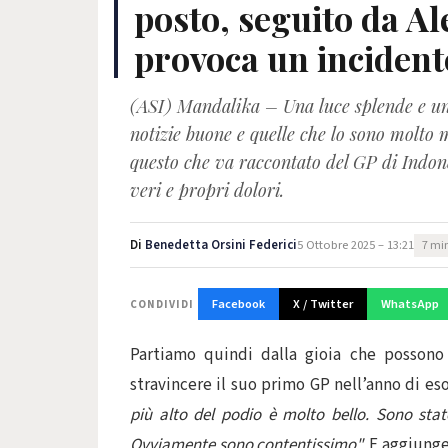
posto, seguito da A
provoca un incidente
(ASI) Mandalika – Una luce splende e un
notizie buone e quelle che lo sono molto me
questo che va raccontato del GP di Indones
veri e propri dolori.
Di
Benedetta Orsini Federici
5 Ottobre 2025 – 13:21
7 min
Facebook
X / Twitter
WhatsApp
CONDIVIDI
Partiamo quindi dalla gioia che possono 
stravincere il suo primo GP nell’anno di es
più alto del podio è molto bello. Sono stat
Ovviamente sono contentissimo".
E aggiunge