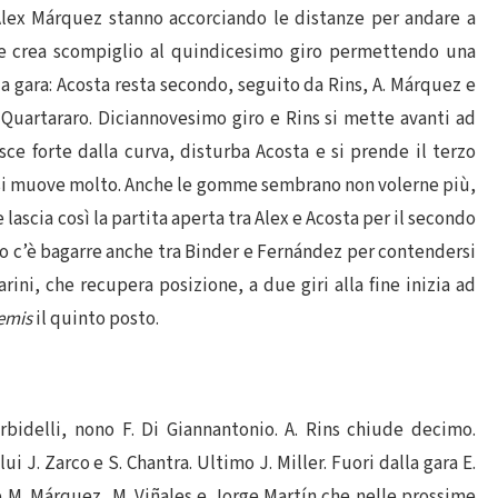
 Alex Márquez stanno accorciando le distanze per andare a
e crea scompiglio al quindicesimo giro permettendo una
la gara: Acosta resta secondo, seguito da Rins, A. Márquez e
Quartararo. Diciannovesimo giro e Rins si mette avanti ad
ce forte dalla curva, disturba Acosta e si prende il terzo
e si muove molto. Anche le gomme sembrano non volerne più,
e lascia così la partita aperta tra Alex e Acosta per il secondo
o c’è bagarre anche tra Binder e Fernández per contendersi
rini, che recupera posizione, a due giri alla fine inizia ad
remis
il quinto posto.
rbidelli, nono F. Di Giannantonio. A. Rins chiude decimo.
i J. Zarco e S. Chantra. Ultimo J. Miller. Fuori dalla gara E.
i e M. Márquez, M. Viñales e Jorge Martín che nelle prossime