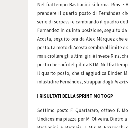
Nel frattempo Bastianini si ferma. Rins e
prendere il quarto posto di Fernández ch
serie di sorpassi e cambiando il quadro del
Fernández in quinta posizione, seguito da 
Acosta, seguito ora da Alex Márquez che es
posto. La moto di Acosta sembra al limite 
ma a crollare gli ultimi giri è invece Rins, ch
posto che sarà del pilota KTM. Nel frattemp
il quarto posto, che si aggiudica Binder. Ma
infastidire Fernández, strappandogli
in ext
I RISULTATI DELLA SPRINT MOTOGP
Settimo posto F. Quartararo, ottavo F. Mo
Undicesima piazza per M. Oliveira. Dietro a lu
Bastianini, F. Bagnaia, J. Mir, M. Bezzecch