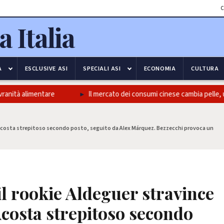
C
A
ESCLUSIVE ASI
SPECIALI ASI
ECONOMIA
CULTURA
 alimentare
Il mercato dei consumi cinese cambia pelle, un pass
. Acosta strepitoso secondo posto, seguito da Alex Márquez. Bezzecchi provoca un
l rookie Aldeguer stravince
Acosta strepitoso secondo