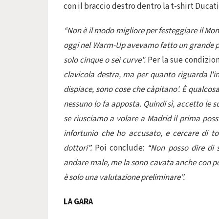
con il braccio destro dentro la t-shirt Ducat
“Non è il modo migliore per festeggiare il Mon
oggi nel Warm-Up avevamo fatto un grande pas
solo cinque o sei curve".
Per la sue condizion
clavicola destra, ma per quanto riguarda l'i
dispiace, sono cose che càpitano'. È qualcosa 
nessuno lo fa apposta. Quindi sì, accetto le s
se riusciamo a volare a Madrid il prima possi
infortunio che ho accusato, e cercare di to
dottori”.
Poi conclude:
“Non posso dire di
andare male, me la sono cavata anche con poc
è solo una valutazione preliminare”.
LA GARA