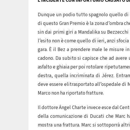
L’INCIDENTE CON INFORTUNIO CAUSATO D
Dunque un podio tutto spagnolo quello di o
di questo Gran Premio è la zona d’ombra che
sin dai primi giri a Mandalika su Bezzecch
l’esito non è come quello di ieri, anzi sfoc
gara. È il Bez a prendere male le misure in
cadono. Da subito si capisce che ad avere 
asfalto e ghiaia per poi rotolare ripetutament
destra, quella incriminata di Jérez. Entra
deve essere elitrasportato all’ospedale di 
Marco non ha riportato fratture.
Il dottore Ángel Charte invece esce dal Cent
della comunicazione di Ducati che Marc ha
mostra una frattura. Marc si sottoporrà alt