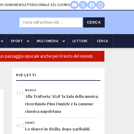
HI SIAMO
NEWSLETTER
GIORNALE DEL GIORNO
CERCA
SPORT
MULTIMEDIA
LETTERE
CERCA
aggio epocale anche per il resto del mondo
Guccini: CasiniI, b
PIÙ LETTI
01
MUSICA
Alla Trattoria 'Al28' la Sala della musica,
ricordando Pino Daniele e la canzone
classica napoletana
02
EVENTI
Lo sbarco in Sicilia, dopo garibaldi,