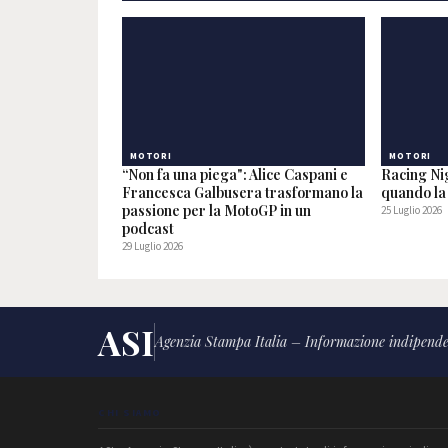
MOTORI
MOTORI
“Non fa una piega": Alice Caspani e
Racing Nig
Francesca Galbusera trasformano la
quando la 
passione per la MotoGP in un
25 Luglio 2026
podcast
29 Luglio 2026
ASI
Agenzia Stampa Italia – Informazione indipende
CHI SIAMO