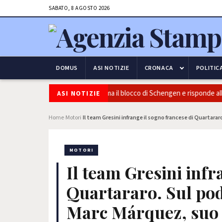
SABATO, 8 AGOSTO 2026
DOMUS
ASI NOTIZIE
CRONACA
POLITIC
za e frontiere: l’Italia conferma il blocco di Schengen e risponde alle pre
ASI NOTIZIE
Home
Motori
Il team Gresini infrange il sogno francese di Quartara
›
›
MOTORI
Il team Gresini infr
Quartararo. Sul pod
Marc Márquez, suo f