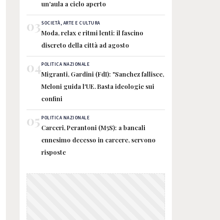
un'aula a cielo aperto
03
SOCIETÀ, ARTE E CULTURA
Moda, relax e ritmi lenti: il fascino
discreto della città ad agosto
04
POLITICA NAZIONALE
Migranti, Gardini (FdI): "Sanchez fallisce,
Meloni guida l'UE. Basta ideologie sui
confini
05
POLITICA NAZIONALE
Carceri, Perantoni (M5S): a bancali
ennesimo decesso in carcere, servono
risposte