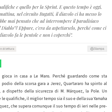
ifiche e quello per la Sprint. E questo tempo è oggi,
attina, nel circuito Bugatti, il diavolo ci ha messo lo
ebbe mai pensato che ad interrompere il paradisiaco
Diablo”? Eppure, c’era da aspettarselo, perché come ci
 diavolo fa le pentole e non i coperchi”.
n di lettura
Stampa
o, gioca in casa a Le Mans. Perché guardando come sta
l podio della scorsa gara a Jerez, Quartararo ha spinto al
, a dispetto della sicurezza di M. Márquez, la Pole. Un
e qualifiche, il miglior tempo sia il suo e della sua Yamaha
Márquez, che supera comunque il suo tempo di ieri nelle pre-