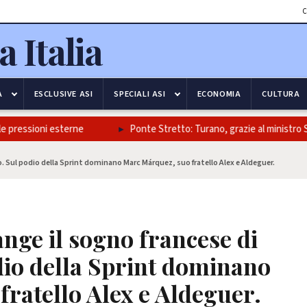
C
A
ESCLUSIVE ASI
SPECIALI ASI
ECONOMIA
CULTURA
ssioni esterne
Ponte Stretto: Turano, grazie al ministro Salvini e
ro. Sul podio della Sprint dominano Marc Márquez, suo fratello Alex e Aldeguer.
ange il sogno francese di
io della Sprint dominano
ratello Alex e Aldeguer.