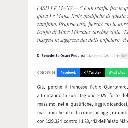
(ASI) LE MANS – C’è un tempo per le qual
qui a Le Mans. Nelle qualifiche di questa m
zampino. Proprio così, perché chi lo avr
tempo di Marc Márquez sarebbe stato “El 
insegna la saggezza dei detti popolari: “il
Di
Benedetta Orsini Federici
10 Maggio 2025 – 19:44
5 mi
Facebook
X / Twitter
WhatsApp
CONDIVIDI
Già, perché il francese Fabio Quartarar
affrontando la sua stagione 2025, forte de
massimo nelle qualifiche, aggiudicandosi
massimo che attesta come, ad oggi, durante l
con 1:29,324. contro i 1:29,442 dell’alato 