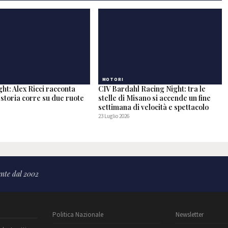
MOTORI
ht: Alex Ricci racconta
CIV Bardahl Racing Night: tra le
storia corre su due ruote
stelle di Misano si accende un fine
settimana di velocità e spettacolo
23 Luglio 2026
nte dal 2002
Politica Nazionale
Newsletter