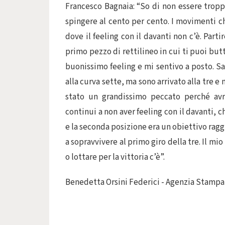
Francesco Bagnaia: “So di non essere tropp
spingere al cento per cento. I movimenti ch
dove il feeling con il davanti non c’è. Part
primo pezzo di rettilineo in cui ti puoi butt
buonissimo feeling e mi sentivo a posto. Sa
alla curva sette, ma sono arrivato alla tre e 
stato un grandissimo peccato perché av
continui a non aver feeling con il davanti, 
e la seconda posizione era un obiettivo rag
a sopravvivere al primo giro della tre. Il mio
o lottare per la vittoria c’è”.
Benedetta Orsini Federici - Agenzia Stampa 