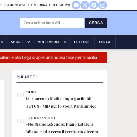
HI SIAMO
NEWSLETTER
GIORNALE DEL GIORNO
CERCA
SPORT
MULTIMEDIA
LETTERE
CERCA
 alla Lega si apre una nuova fase per la Sicilia
Olio, Confeuro-As
PIÙ LETTI
01
EVENTI
Lo sbarco in Sicilia, dopo garibaldi,
TUTUS / MID per lo sport Paralimpico
02
POLITICA NAZIONALE
#NoiSiamoLeScuole: Piano Estate, a
Milano e ad Aversa il territorio diventa