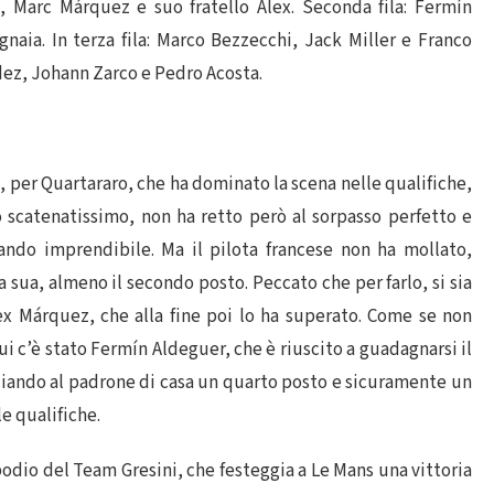
o, Marc Márquez e suo fratello Alex. Seconda fila: Fermín
naia. In terza fila: Marco Bezzecchi, Jack Miller e Franco
dez, Johann Zarco e Pedro Acosta.
e, per Quartararo, che ha dominato la scena nelle qualifiche,
o scatenatissimo, non ha retto però al sorpasso perfetto e
ando imprendibile. Ma il pilota francese non ha mollato,
a sua, almeno il secondo posto. Peccato che per farlo, si sia
lex Márquez, che alla fine poi lo ha superato. Come se non
ui c’è stato Fermín Aldeguer, che è riuscito a guadagnarsi il
ciando al padrone di casa un quarto posto e sicuramente un
e qualifiche.
podio del Team Gresini, che festeggia a Le Mans una vittoria