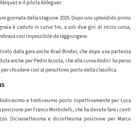
 Márquez e il pilota Aldeguer.
ore giornata della stagione 2025. Dopo uno splendido primo
aia è caduto in curva tre, a soli due giri di inizio corsa,
mbrava così impossibile da raggiungere.
ritirato dalla gara anche Brad Binder, che dopo una partenza
aduta anche per Pedro Acosta, che alla curva dodici ha perso
a, per chiudere così al penultimo posto della classifica.
NS
 dodicesimo e tredicesimo posto rispettivamente per Luca
 posizione per Franco Morbidelli, che ha dovuto fare i conti
zzo. Diciassettesima e diciottesima posizione per Marco