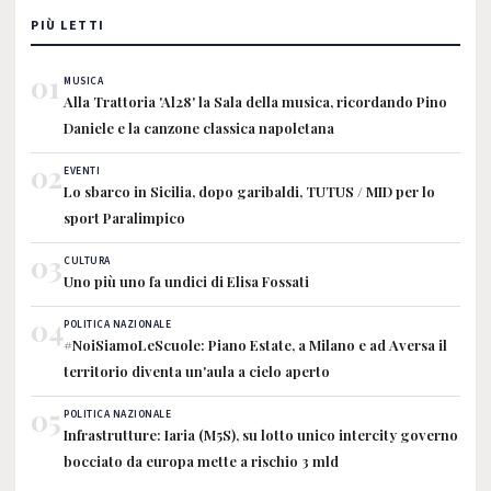
PIÙ LETTI
01
MUSICA
Alla Trattoria 'Al28' la Sala della musica, ricordando Pino
Daniele e la canzone classica napoletana
02
EVENTI
Lo sbarco in Sicilia, dopo garibaldi, TUTUS / MID per lo
sport Paralimpico
03
CULTURA
Uno più uno fa undici di Elisa Fossati
04
POLITICA NAZIONALE
#NoiSiamoLeScuole: Piano Estate, a Milano e ad Aversa il
territorio diventa un'aula a cielo aperto
05
POLITICA NAZIONALE
Infrastrutture: Iaria (M5S), su lotto unico intercity governo
bocciato da europa mette a rischio 3 mld