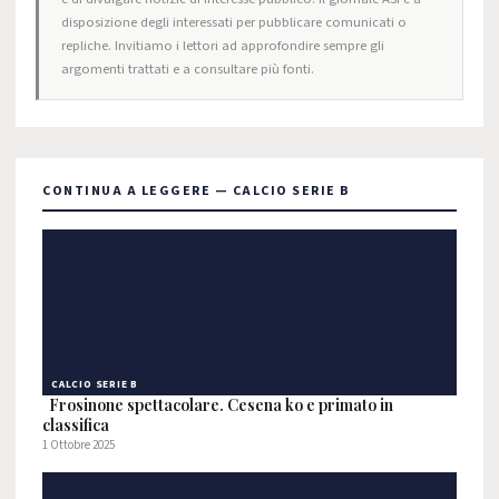
disposizione degli interessati per pubblicare comunicati o
repliche. Invitiamo i lettori ad approfondire sempre gli
argomenti trattati e a consultare più fonti.
CONTINUA A LEGGERE — CALCIO SERIE B
CALCIO SERIE B
Frosinone spettacolare. Cesena ko e primato in
classifica
1 Ottobre 2025