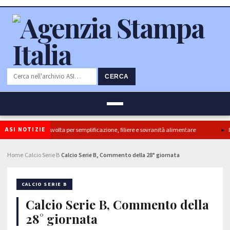
CERCA
ASI NOTIZIE
tti, ok Camera e’ svolta per semplificazione, filiere e sovranità alimentare
Il 
Home
Calcio Serie B
Calcio Serie B, Commento della 28° giornata
›
›
CALCIO SERIE B
Calcio Serie B, Commento della
28° giornata