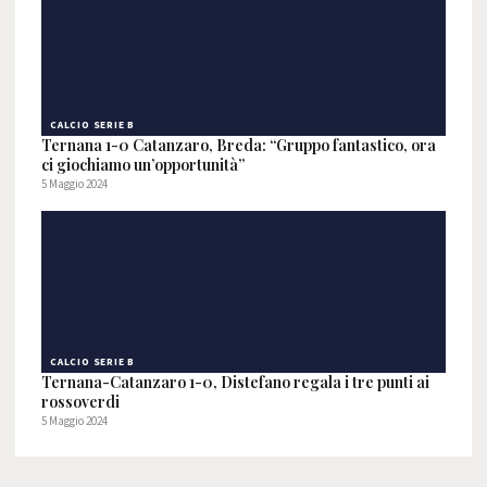
CALCIO SERIE B
Ternana 1-0 Catanzaro, Breda: “Gruppo fantastico, ora
ci giochiamo un’opportunità”
5 Maggio 2024
CALCIO SERIE B
Ternana-Catanzaro 1-0, Distefano regala i tre punti ai
rossoverdi
5 Maggio 2024