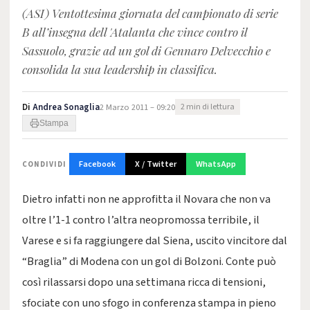
(ASI) Ventottesima giornata del campionato di serie
B all’insegna dell 'Atalanta che vince contro il
Sassuolo, grazie ad un gol di Gennaro Delvecchio e
consolida la sua leadership in classifica.
Di
Andrea Sonaglia
2 Marzo 2011 – 09:20
2 min di lettura
Stampa
Facebook
X / Twitter
WhatsApp
CONDIVIDI
Dietro infatti non ne approfitta il Novara che non va
oltre l’1-1 contro l’altra neopromossa terribile, il
Varese e si fa raggiungere dal Siena, uscito vincitore dal
“Braglia” di Modena con un gol di Bolzoni. Conte può
così rilassarsi dopo una settimana ricca di tensioni,
sfociate con uno sfogo in conferenza stampa in pieno