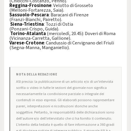
(Chiocchi-Costanzo, Penno).
Reggina-Frosinone
: Velotto di Grosseto
(Melloni-Fortarezza, Saia).
Sassuolo-Pescara
: Baracani di Firenze
(Franzi-Bianchi, Pairetto).
Siena-Triestina
: Tozzi di Ostia
(Ponzani-Crispo, Guida).
Torino-Atalanta
(mercoledì, 20.45): Doveri di Roma
(Vicinanza-Carretta, Gallione).
Varese-Crotone
: Candussio di Cervignano del Friuli
(Segna-Manna, Manganiello).
NOTA DELLA REDAZIONE
ASI precisa: la pubblicazione di un articolo e/o di un'intervista
scritta o video in tutte le sezioni del giornale non significa
necessariamente la condivisione parziale o integrale dei
contenuti in esso espressi. Gli elaborati possono rappresentare
pareri, interpretazioni e ricostruzioni storiche anche
soggettive. Pertanto, le responsabilità delle dichiarazioni sono
dell'autore e/o dell'intervistato che ci ha fornito il contenuto.
L'intento della testata è quello di fare informazione a 360 gradi
e di divulgare notizie di interesse pubblico. Il giornale ASI è a