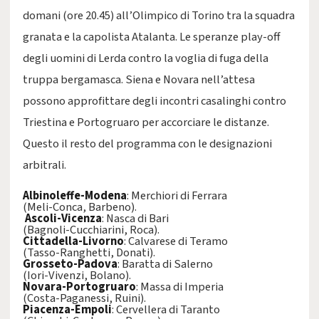
domani (ore 20.45) all’Olimpico di Torino tra la squadra
granata e la capolista Atalanta. Le speranze play-off
degli uomini di Lerda contro la voglia di fuga della
truppa bergamasca. Siena e Novara nell’attesa
possono approfittare degli incontri casalinghi contro
Triestina e Portogruaro per accorciare le distanze.
Questo il resto del programma con le designazioni
arbitrali.
Albinoleffe-Modena
: Merchiori di Ferrara
(Meli-Conca, Barbeno).
Ascoli-Vicenza
: Nasca di Bari
(Bagnoli-Cucchiarini, Roca).
Cittadella-Livorno
: Calvarese di Teramo
(Tasso-Ranghetti, Donati).
Grosseto-Padova
: Baratta di Salerno
(Iori-Vivenzi, Bolano).
Novara-Portogruaro
: Massa di Imperia
(Costa-Paganessi, Ruini).
Piacenza-Empoli
: Cervellera di Taranto