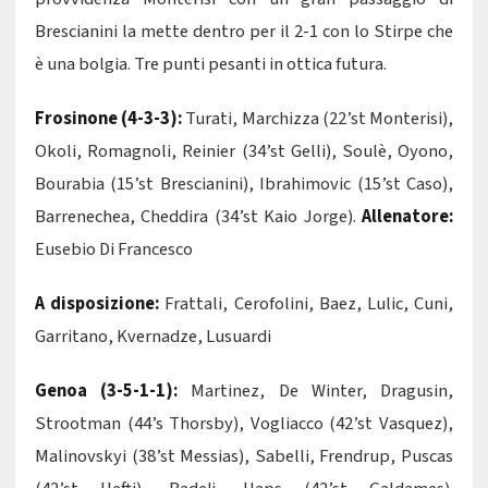
Brescianini la mette dentro per il 2-1 con lo Stirpe che
è una bolgia. Tre punti pesanti in ottica futura.
Frosinone (4-3-3):
Turati, Marchizza (22’st Monterisi),
Okoli, Romagnoli, Reinier (34’st Gelli), Soulè, Oyono,
Bourabia (15’st Brescianini), Ibrahimovic (15’st Caso),
Barrenechea, Cheddira (34’st Kaio Jorge).
Allenatore:
Eusebio Di Francesco
A disposizione:
Frattali, Cerofolini, Baez, Lulic, Cuni,
Garritano, Kvernadze, Lusuardi
Genoa (3-5-1-1):
Martinez, De Winter, Dragusin,
Strootman (44’s Thorsby), Vogliacco (42’st Vasquez),
Malinovskyi (38’st Messias), Sabelli, Frendrup, Puscas