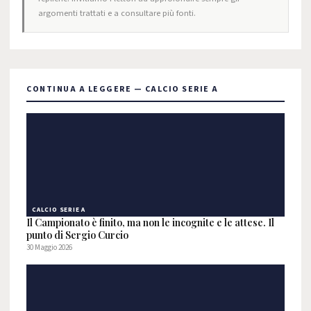
argomenti trattati e a consultare più fonti.
CONTINUA A LEGGERE — CALCIO SERIE A
CALCIO SERIE A
Il Campionato è finito, ma non le incognite e le attese. Il
punto di Sergio Curcio
30 Maggio 2026