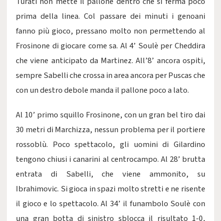
Turati non mette il pallone dentro che si ferma poco
prima della linea. Col passare dei minuti i genoani
fanno più gioco, pressano molto non permettendo al
Frosinone di giocare come sa. Al 4’ Soulè per Cheddira
che viene anticipato da Martinez. All’8’ ancora ospiti,
sempre Sabelli che crossa in area ancora per Puscas che
con un destro debole manda il pallone poco a lato.
Al 10’ primo squillo Frosinone, con un gran bel tiro dai
30 metri di Marchizza, nessun problema per il portiere
rossoblù. Poco spettacolo, gli uomini di Gilardino
tengono chiusi i canarini al centrocampo. Al 28’ brutta
entrata di Sabelli, che viene ammonito, su
Ibrahimovic. Si gioca in spazi molto stretti e ne risente
il gioco e lo spettacolo. Al 34’ il funambolo Soulè con
una gran botta di sinistro sblocca il risultato 1-0,