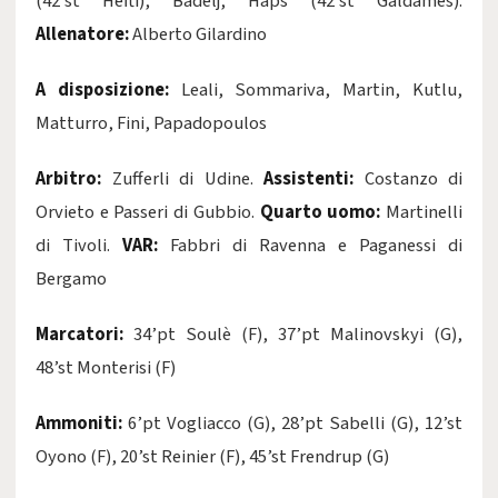
(42’st Hefti), Badelj, Haps (42’st Galdames).
Allenatore:
Alberto Gilardino
A disposizione:
Leali, Sommariva, Martin, Kutlu,
Matturro, Fini, Papadopoulos
Arbitro:
Zufferli di Udine.
Assistenti:
Costanzo di
Orvieto e Passeri di Gubbio.
Quarto uomo:
Martinelli
di Tivoli.
VAR:
Fabbri di Ravenna e Paganessi di
Bergamo
Marcatori:
34’pt Soulè (F), 37’pt Malinovskyi (G),
48’st Monterisi (F)
Ammoniti:
6’pt Vogliacco (G), 28’pt Sabelli (G), 12’st
Oyono (F), 20’st Reinier (F), 45’st Frendrup (G)