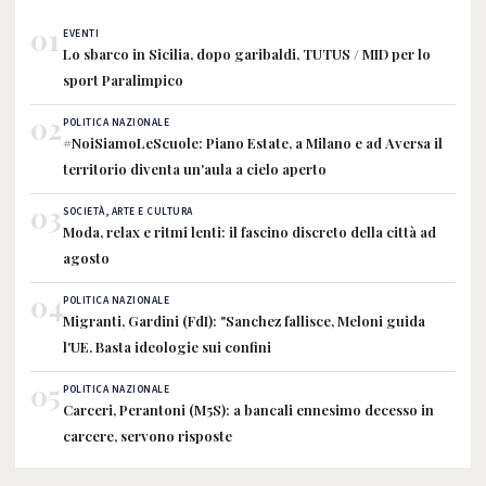
01
EVENTI
Lo sbarco in Sicilia, dopo garibaldi, TUTUS / MID per lo
sport Paralimpico
02
POLITICA NAZIONALE
#NoiSiamoLeScuole: Piano Estate, a Milano e ad Aversa il
territorio diventa un'aula a cielo aperto
03
SOCIETÀ, ARTE E CULTURA
Moda, relax e ritmi lenti: il fascino discreto della città ad
agosto
04
POLITICA NAZIONALE
Migranti, Gardini (FdI): "Sanchez fallisce, Meloni guida
l'UE. Basta ideologie sui confini
05
POLITICA NAZIONALE
Carceri, Perantoni (M5S): a bancali ennesimo decesso in
carcere, servono risposte