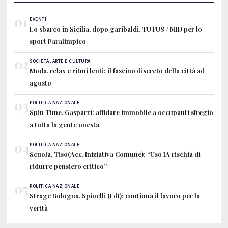
01
EVENTI
Lo sbarco in Sicilia, dopo garibaldi, TUTUS / MID per lo
sport Paralimpico
02
SOCIETÀ, ARTE E CULTURA
Moda, relax e ritmi lenti: il fascino discreto della città ad
agosto
03
POLITICA NAZIONALE
Spin Time, Gasparri: affidare immobile a occupanti sfregio
a tutta la gente onesta
04
POLITICA NAZIONALE
Scuola, Tiso(Acc. Iniziativa Comune): “Uso IA rischia di
ridurre pensiero critico”
05
POLITICA NAZIONALE
Strage Bologna. Spinelli (FdI): continua il lavoro per la
verità