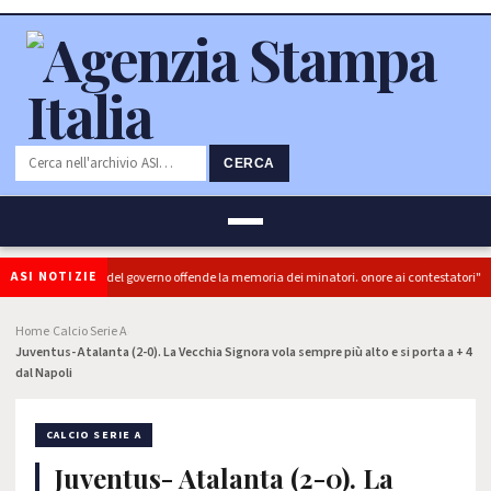
CERCA
ASI NOTIZIE
RC): "L'Ipocrisia del governo offende la memoria dei minatori. onore ai contestatori"
Home
Calcio Serie A
›
›
Juventus- Atalanta (2-0). La Vecchia Signora vola sempre più alto e si porta a + 4
dal Napoli
CALCIO SERIE A
Juventus- Atalanta (2-0). La