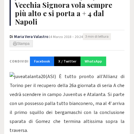
Vecchia Signora vola sempre
più alto e si porta a + 4 dal
Napoli
Di
Maria Vera Valastro
14 Marzo 2018 – 20:24
3 min di lettura
Stampa
Facebook
X / Twitter
WhatsApp
CONDIVIDI
(ASI) È tutto pronto all'Allianz di
Torino per il recupero della 26a giornata di seria A che
vedrà scendere in campo Juventus e Atalanta. Si parte
con un possesso palla tutto bianconero, ma al 4' arriva
il primo squillo dei bergamaschi con la conclusione
sparata di Gomez che termina altissima sopra la
traversa.