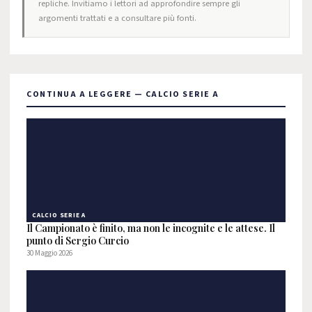
repliche. Invitiamo i lettori ad approfondire sempre gli
argomenti trattati e a consultare più fonti.
CONTINUA A LEGGERE — CALCIO SERIE A
CALCIO SERIE A
Il Campionato è finito, ma non le incognite e le attese. Il
punto di Sergio Curcio
30 Maggio 2026