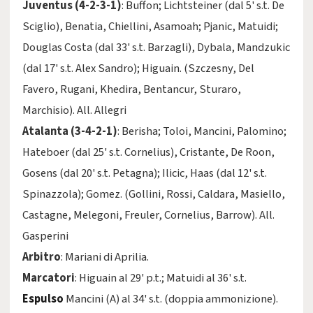
Juventus (4-2-3-1)
: Buffon; Lichtsteiner (dal 5' s.t. De
Sciglio), Benatia, Chiellini, Asamoah; Pjanic, Matuidi;
Douglas Costa (dal 33' s.t. Barzagli), Dybala, Mandzukic
(dal 17' s.t. Alex Sandro); Higuain. (Szczesny, Del
Favero, Rugani, Khedira, Bentancur, Sturaro,
Marchisio). All. Allegri
Atalanta (3-4-2-1)
: Berisha; Toloi, Mancini, Palomino;
Hateboer (dal 25' s.t. Cornelius), Cristante, De Roon,
Gosens (dal 20' s.t. Petagna); Ilicic, Haas (dal 12' s.t.
Spinazzola); Gomez. (Gollini, Rossi, Caldara, Masiello,
Castagne, Melegoni, Freuler, Cornelius, Barrow). All.
Gasperini
Arbitro
: Mariani di Aprilia.
Marcatori
: Higuain al 29' p.t.; Matuidi al 36' s.t.
Espulso
Mancini (A) al 34' s.t. (doppia ammonizione).