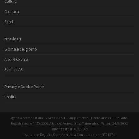
Cultura
Cronaca
Sport
Newsletter
Giornale del giorno
Area Riservata
Sostieni ASI
Privacy e Cookie Policy
Credits
Agenzia Stampa Italia: Giornale A.S.I. - Supplemento Quotidiano di "TifoGrifo"
Registrazione N° 33/2002 Albo dei Periodici del Tribunale di Perugia 24/9/2002
autorizzato il 30/7/2009
Iscrizione Registro Operatori della Comunicazione N° 21374