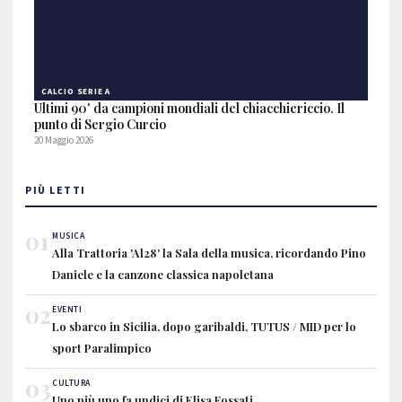
CALCIO SERIE A
Ultimi 90' da campioni mondiali del chiacchiericcio. Il
punto di Sergio Curcio
20 Maggio 2026
PIÙ LETTI
01
MUSICA
Alla Trattoria 'Al28' la Sala della musica, ricordando Pino
Daniele e la canzone classica napoletana
02
EVENTI
Lo sbarco in Sicilia, dopo garibaldi, TUTUS / MID per lo
sport Paralimpico
03
CULTURA
Uno più uno fa undici di Elisa Fossati