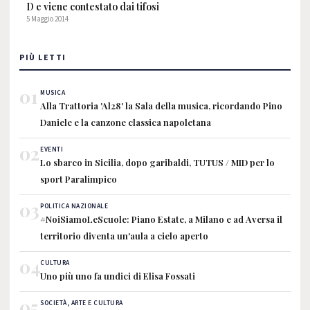
D e viene contestato dai tifosi
5 Maggio 2014
PIÙ LETTI
01
MUSICA
Alla Trattoria 'Al28' la Sala della musica, ricordando Pino
Daniele e la canzone classica napoletana
02
EVENTI
Lo sbarco in Sicilia, dopo garibaldi, TUTUS / MID per lo
sport Paralimpico
03
POLITICA NAZIONALE
#NoiSiamoLeScuole: Piano Estate, a Milano e ad Aversa il
territorio diventa un'aula a cielo aperto
04
CULTURA
Uno più uno fa undici di Elisa Fossati
05
SOCIETÀ, ARTE E CULTURA