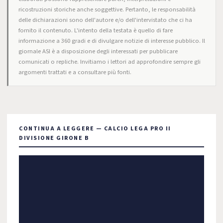
ricostruzioni storiche anche soggettive. Pertanto, le responsabilità
delle dichiarazioni sono dell'autore e/o dell'intervistato che ci ha
fornito il contenuto. L'intento della testata è quello di fare
informazione a 360 gradi e di divulgare notizie di interesse pubblico. Il
giornale ASI è a disposizione degli interessati per pubblicare
comunicati o repliche. Invitiamo i lettori ad approfondire sempre gli
argomenti trattati e a consultare più fonti.
CONTINUA A LEGGERE — CALCIO LEGA PRO II
DIVISIONE GIRONE B