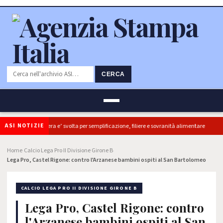
CERCA
ASI NOTIZIE
Coldiretti, ok Camera e’ svolta per semplificazione, filiere e sovranità alimentare
Home
Calcio Lega Pro II Divisione Girone B
›
›
Lega Pro, Castel Rigone: contro l'Arzanese bambini ospiti al San Bartolomeo
CALCIO LEGA PRO II DIVISIONE GIRONE B
Lega Pro, Castel Rigone: contro
l'Arzanese bambini ospiti al San