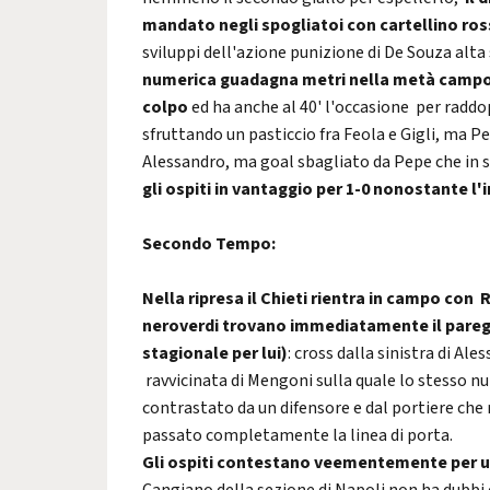
mandato negli spogliatoi con cartellino ros
sviluppi dell'azione punizione di De Souza alta 
numerica guadagna metri nella metà campo 
colpo
ed ha anche al 40' l'occasione per raddop
sfruttando un pasticcio fra Feola e Gigli, ma Pep
Alessandro, ma goal sbagliato da Pepe che in s
gli ospiti in vantaggio per 1-0 nonostante l
Secondo Tempo:
Nella ripresa il Chieti rientra in campo con 
neroverdi trovano immediatamente il paregg
stagionale per lui)
: cross dalla sinistra di Al
ravvicinata di Mengoni sulla quale lo stesso nu
contrastato da un difensore e dal portiere che r
passato completamente la linea di porta.
Gli ospiti contestano veementemente per u