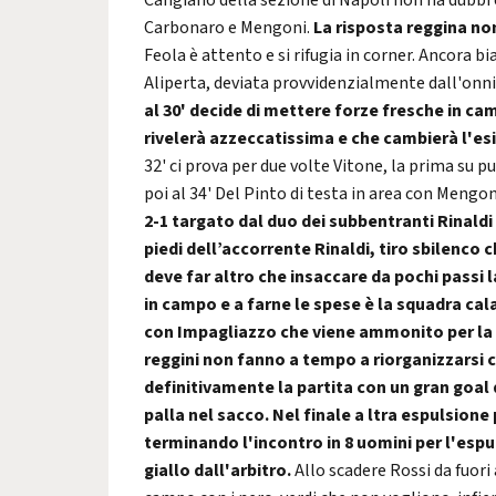
Cangiano della sezione di Napoli non ha dubbi
Carbonaro e Mengoni.
La risposta reggina non
Feola è attento e si rifugia in corner. Ancora b
Aliperta, deviata provvidenzialmente dall'onn
al 30' decide di mettere forze fresche in cam
rivelerà azzeccatissima e che cambierà l'esit
32' ci prova per due volte Vitone, la prima su p
poi al 34' Del Pinto di testa in area con Mengo
2-1 targato dal duo dei subbentranti Rinaldi 
piedi dell’accorrente Rinaldi, tiro sbilenco 
deve far altro che insaccare da pochi passi la
in campo e a farne le spese è la squadra cal
con Impagliazzo che viene ammonito per la 
reggini non fanno a tempo a riorganizzarsi c
definitivamente la partita con un gran goal 
palla nel sacco.
Nel finale a ltra espulsione
terminando l'incontro in 8 uomini per l'esp
giallo dall'arbitro.
Allo scadere Rossi da fuori 