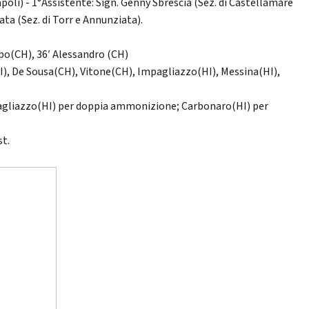
poli) - 1°Assistente: Sign. Genny Sbrescia (Sez. di Castellamare
ata (Sez. di Torr e Annunziata).
ippo(CH), 36′ Alessandro (CH)
), De Sousa(CH), Vitone(CH), Impagliazzo(HI), Messina(HI),
Impagliazzo(HI) per doppia ammonizione; Carbonaro(HI) per
st.