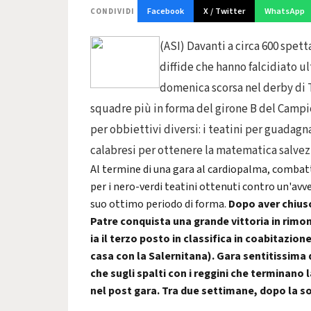
Facebook
X / Twitter
WhatsApp
CONDIVIDI
(ASI) Davanti a circa 600 spet
diffide che hanno falcidiato ul
domenica scorsa nel derby di T
squadre più in forma del girone B del Campi
per obbiettivi diversi: i teatini per guadagna
calabresi per ottenere la matematica salvez
Al termine di una gara al cardiopalma, combatt
per i nero-verdi teatini ottenuti contro un'avv
suo ottimo periodo di forma.
Dopo aver chiuso
Patre conquista una grande vittoria in rimon
ia il terzo posto in classifica in coabitazione
casa con la Salernitana). Gara sentitissima
che sugli spalti con i reggini che terminano l
nel post gara. Tra due settimane, dopo la so