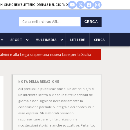
HI SIAMO
NEWSLETTER
GIORNALE DEL GIORNO
CERCA
SPORT
MULTIMEDIA
LETTERE
CERCA
lla Lega si apre una nuova fase per la Sicilia
Olio, Confeuro-Asu
NOTA DELLA REDAZIONE
ASI precisa: la pubblicazione di un articolo e/o di
un'intervista scritta o video in tutte le sezioni del
giornale non significa necessariamente la
condivisione parziale o integrale dei contenuti in
esso espressi. Gli elaborati possono
rappresentare pareri, interpretazioni e
ricostruzioni storiche anche soggettive. Pertanto,