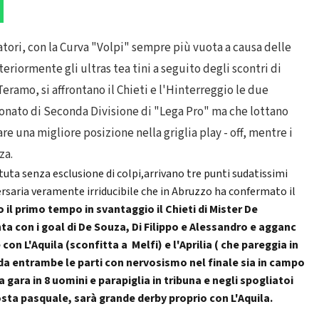
tatori, con la Curva "Volpi" sempre più vuota a causa delle
teriormente gli ultras tea tini a seguito degli scontri di
eramo, si affrontano il Chieti e l'Hinterreggio le due
onato di Seconda Divisione di "Lega Pro" ma che lottano
re una migliore posizione nella griglia play - off, mentre i
za.
uta senza esclusione di colpi,arrivano tre punti sudatissimi
ersaria veramente irriducibile che in Abruzzo ha confermato il
 il primo tempo in svantaggio il Chieti di Mister De
ta con i goal di De Souza, Di Filippo e Alessandro e agganc
 con L'Aquila (sconfitta a Melfi) e l'Aprilia ( che pareggia in
 da entrambe le parti con nervosismo nel finale sia in campo
a gara in 8 uomini e parapiglia in tribuna e negli spogliatoi
sta pasquale, sarà grande derby proprio con L'Aquila.