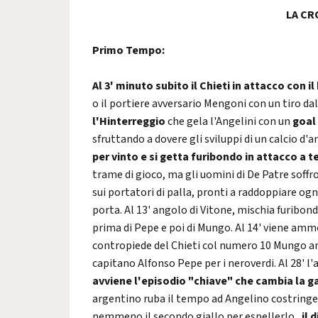
LA CR
Primo Tempo:
Al 3' minuto subito il Chieti in attacco con
o il portiere avversario Mengoni con un tiro dal
l'Hinterreggio
che gela l'Angelini con un
goal 
sfruttando a dovere gli sviluppi di un calcio d'
per vinto e si getta furibondo in attacco a 
trame di gioco, ma gli uomini di De Patre soffr
sui portatori di palla, pronti a raddoppiare ogn
porta. Al 13' angolo di Vitone, mischia furibond
prima di Pepe e poi di Mungo. Al 14' viene ammo
contropiede del Chieti col numero 10 Mungo ant
capitano Alfonso Pepe per i neroverdi. Al 28' l
avviene l'episodio "chiave" che cambia la g
argentino ruba il tempo ad Angelino costringend
nemmeno il secondo giallo per espellerlo,
il 