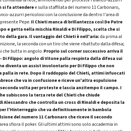
 e convalida la rete, ammonendo per proteste i bianco-azzurri
 si fa attendere
e sulla staffilata del numero 11 Carbonaro,
ianco-azzurri pericolosi con la conclusione da dentro l'area di
ipresente Pepe.
Il Chieti manca di brillantezza così De Patre
po e getta nella mischia Rinaldi e Di Filippo, scelta che si
o della gara. Il vantaggio del Chieti è nell'aria:
da prima al
unizione, la seconda con un tiro che viene ribattuto dalla difesa;
ni che butta in angolo.
Proprio sul corner successivo arriva il
- Di Filippo: angolo di Vitone
palla respinta dalla difesa sui
che diventa un assist involontario per Di Filippo che non
 palla in rete
.
Dopo il raddoppio del Chieti, attimi infuocati
abrese che va in confusione e riceve un'altra espulsione
seconda volta per proteste e lascia anzitempo il campo.
I
he subiscono la terza rete del Chieti che chiude
di Alessandro che controlla un cross di Rinaldi e deposita la
 per l'Hinterreggio che va definitivamente in bambola
ulsione del numero 11 Carbonaro che riceve il secondo
area sfiora il poker. Gli ultimi attimi sono solo accademia in