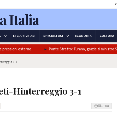
C
A
ESCLUSIVE ASI
SPECIALI ASI
ECONOMIA
CULTURA
sioni esterne
Ponte Stretto: Turano, grazie al ministro Salvini e a
nterreggio 3-1
eti-Hinterreggio 3-1
Stampa