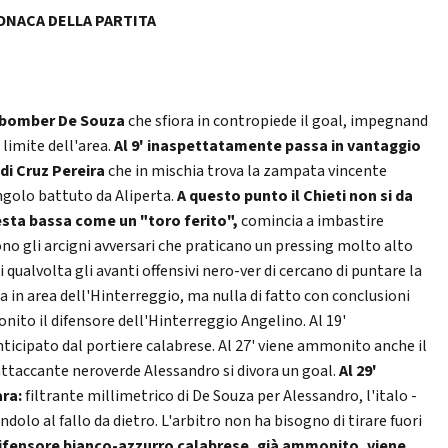
ONACA DELLA PARTITA
 il bomber De Souza
che sfiora in contropiede il goal, impegnand
 limite dell'area.
Al 9' inaspettatamente passa in vantaggio
di Cruz
Pereira
che in mischia trova la zampata vincente
angolo battuto da Aliperta.
A questo punto il Chieti non si da
testa bassa come un "toro ferito",
comincia a imbastire
ono gli arcigni avversari che praticano un pressing molto alto
i qualvolta gli avanti offensivi nero-ver di cercano di puntare la
a in area dell'Hinterreggio, ma nulla di fatto con conclusioni
nito il difensore dell'Hinterreggio Angelino. Al 19'
icipato dal portiere calabrese. Al 27' viene ammonito anche il
'attaccante neroverde Alessandro si divora un goal.
Al 29'
ara:
filtrante millimetrico di De Souza per Alessandro, l'italo -
olo al fallo da dietro. L'arbitro non ha bisogno di tirare fuori
difensore bianco-azzurro calabrese, già ammonito, viene