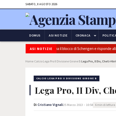
SABATO, 8 AGOSTO 2026
DOMUS
ASI NOTIZIE
CRONACA
POLITIC
 e frontiere: l’Italia conferma il blocco di Schengen e risponde alle pres
ASI NOTIZIE
Home
Calcio Lega Pro II Divisione Girone B
Lega Pro, II Div, Cheti-Hi
›
›
CALCIO LEGA PRO II DIVISIONE GIRONE B
Lega Pro, II Div, Ch
Di
Cristiano Vignali
25 Marzo 2013 – 10:58
6 min di lettura