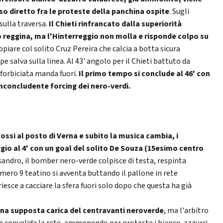
so diretto fra le proteste della panchina ospite
. Sugli
sulla traversa.
Il Chieti rinfrancato dalla superiorità
reggina, ma l'Hinterreggio non molla e risponde colpo su
piare col solito Cruz Pereira che calcia a botta sicura
e salva sulla linea. Al 43' angolo per il Chieti battuto da
forbiciata manda fuori.
Il primo tempo si conclude al 46' con
'inconcludente forcing dei nero-verdi.
Rossi al posto di Verna e subito la musica cambia,
i
io al 4' con un goal del solito De Souza (15esimo centro
essandro, il bomber nero-verde colpisce di testa, respinta
mero 9 teatino si avventa buttando il pallone in rete
iesce a cacciare la sfera fuori solo dopo che questa ha già
na supposta carica del centravanti neroverde
, ma l'arbitro