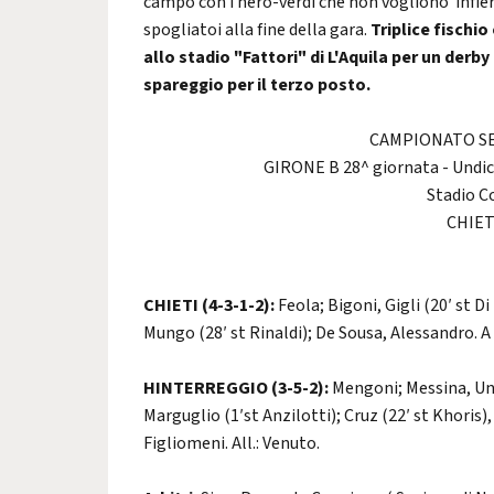
campo con i nero-verdi che non vogliono infieri
spogliatoi alla fine della gara.
Triplice fischi
allo stadio "Fattori" di L'Aquila per un der
spareggio per il terzo posto.
CAMPIONATO SE
GIRONE B 28^ giornata - Undice
Stadio C
CHIET
CHIETI (4-3-1-2):
Feola; Bigoni, Gigli (20′ st D
Mungo (28′ st Rinaldi); De Sousa, Alessandro. A 
HINTERREGGIO (3-5-2):
Mengoni; Messina, Ung
Marguglio (1′st Anzilotti); Cruz (22′ st Khoris
Figliomeni. All.: Venuto.