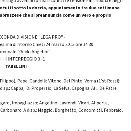
re sugli avversari ormai sconfitti e tensione in tribuna e negli
o e tutti sotto la doccia, appuntamento tra due settimane
by abruzzese che si preannuncia come un vero e proprio
CONDA DIVISIONE "LEGA PRO" -
sima di ritorno Chieti 24 marzo 2013 ore 14.30
omunale "Guido Angelini"
I -HINTERREGGIO 3 -1
TABELLINI
i Filippo), Pepe, Gandelli; Vitone, Del Pinto, Verna (1′st Rossi);
disp.: Cappa, Di Properzio, La Selva, Capogna. All.: De Patre.
aro, Impagliazzo; Angelino, Lavrendi, Vicari, Aliperta,
), Carbonaro. A disp.: Maggio, Borghetto, Condomitti, Febbraio,