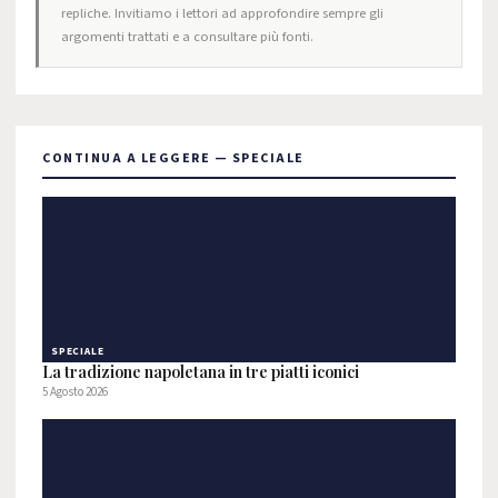
repliche. Invitiamo i lettori ad approfondire sempre gli
argomenti trattati e a consultare più fonti.
CONTINUA A LEGGERE — SPECIALE
SPECIALE
La tradizione napoletana in tre piatti iconici
5 Agosto 2026