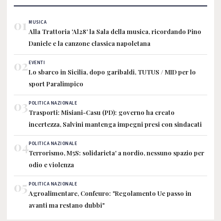
01
MUSICA
Alla Trattoria 'Al28' la Sala della musica, ricordando Pino
Daniele e la canzone classica napoletana
02
EVENTI
Lo sbarco in Sicilia, dopo garibaldi, TUTUS / MID per lo
sport Paralimpico
03
POLITICA NAZIONALE
Trasporti: Misiani-Casu (PD): governo ha creato
incertezza, Salvini mantenga impegni presi con sindacati
04
POLITICA NAZIONALE
Terrorismo, M5S: solidarieta' a nordio, nessuno spazio per
odio e violenza
05
POLITICA NAZIONALE
Agroalimentare, Confeuro: "Regolamento Ue passo in
avanti ma restano dubbi"