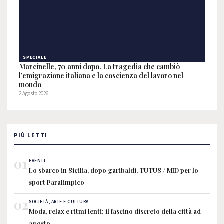
SPECIALE
Marcinelle, 70 anni dopo. La tragedia che cambiò
l’emigrazione italiana e la coscienza del lavoro nel
mondo
2 Agosto 2026
PIÙ LETTI
01
EVENTI
Lo sbarco in Sicilia, dopo garibaldi, TUTUS / MID per lo
sport Paralimpico
02
SOCIETÀ, ARTE E CULTURA
Moda, relax e ritmi lenti: il fascino discreto della città ad
agosto