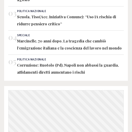
03
POLITICA NAZIONALE
Scuola, Tiso(Acc. Iniziativa Comune): “Uso IA rischia di
ridurre pensiero critico”
04
SPECIALE
Marcinelle, 70 anni dopo. La tragedia che cambiò
l’emigrazione italiana e la coscienza del lavoro nel mondo
05
POLITICA NAZIONALE
Corruzione: Ruotolo (Pd), Napoli non abbassi la guardia,
affidamenti diretti aumentano i rischi