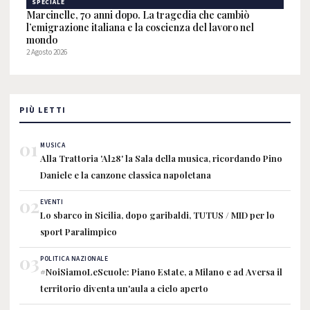
SPECIALE
Marcinelle, 70 anni dopo. La tragedia che cambiò
l’emigrazione italiana e la coscienza del lavoro nel
mondo
2 Agosto 2026
PIÙ LETTI
01
MUSICA
Alla Trattoria 'Al28' la Sala della musica, ricordando Pino
Daniele e la canzone classica napoletana
02
EVENTI
Lo sbarco in Sicilia, dopo garibaldi, TUTUS / MID per lo
sport Paralimpico
03
POLITICA NAZIONALE
#NoiSiamoLeScuole: Piano Estate, a Milano e ad Aversa il
territorio diventa un'aula a cielo aperto