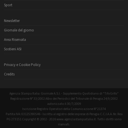
Sport
Newsletter
Giornale del giorno
Area Riservata
Sostieni ASI
Privacy e Cookie Policy
Credits
Agenzia Stampa Italia: Giornale A.S.I. - Supplemento Quotidiano di "TifoGrifo"
Registrazione N° 33/2002 Albo dei Periodici del Tribunale di Perugia 24/9/2002
autorizzato il 30/7/2009
Iscrizione Registro Operatori della Comunicazione N° 21374
Partita IVA: 03125390546 - Iscritta al registro delle imprese di Perugia C.C.I.A.A. Nr. Rea
PG 273151 Copyright © 2002 - 2026 www.agenziastampaitalia.it. Tutti i diritti sono
riservati.