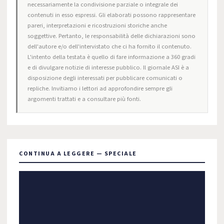
necessariamente la condivisione parziale o integrale dei
contenuti in esso espressi. Gli elaborati possono rappresentare
pareri, interpretazioni e ricostruzioni storiche anche
soggettive. Pertanto, le responsabilità delle dichiarazioni sono
dell'autore e/o dell'intervistato che ci ha fornito il contenuto.
L'intento della testata è quello di fare informazione a 360 gradi
e di divulgare notizie di interesse pubblico. Il giornale ASI è a
disposizione degli interessati per pubblicare comunicati o
repliche. Invitiamo i lettori ad approfondire sempre gli
argomenti trattati e a consultare più fonti.
CONTINUA A LEGGERE — SPECIALE