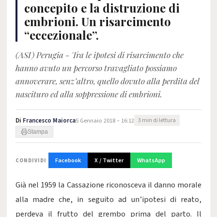
concepito e la distruzione di
embrioni. Un risarcimento
“eccezionale”.
(ASI) Perugia - Tra le ipotesi di risarcimento che
hanno avuto un percorso travagliato possiamo
annoverare, senz’altro, quello dovuto alla perdita del
nascituro ed alla soppressione di embrioni.
Di
Francesco Maiorca
5 Gennaio 2018 – 16:12
3 min di lettura
Stampa
Facebook
X / Twitter
WhatsApp
CONDIVIDI
Già nel 1959 la Cassazione riconosceva il danno morale
alla madre che, in seguito ad un’ipotesi di reato,
perdeva il frutto del grembo prima del parto. Il