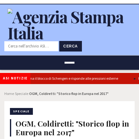
CERCA
ASI NOTIZIE
e: l’Italia conferma il blocco di Schengen e risponde alle pressioni esterne
Pon
Home
Speciale
OGM, Coldiretti: "Storico flop in Europa nel 2017"
›
›
SPECIALE
OGM, Coldiretti: "Storico flop in
Europa nel 2017"