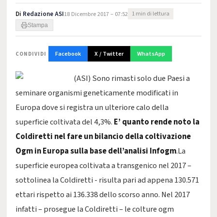
Di
Redazione ASI
18 Dicembre 2017 – 07:52
1 min di lettura
Stampa
Facebook
X / Twitter
WhatsApp
CONDIVIDI
(ASI) Sono rimasti solo due Paesi a
seminare organismi geneticamente modificati in
Europa dove si registra un ulteriore calo della
superficie coltivata del 4,3%.
E’ quanto rende noto la
Coldiretti nel fare un bilancio della coltivazione
Ogm in Europa sulla base dell’analisi Infogm
.La
superficie europea coltivata a transgenico nel 2017 –
sottolinea la Coldiretti - risulta pari ad appena 130.571
ettari rispetto ai 136.338 dello scorso anno. Nel 2017
infatti – prosegue la Coldiretti – le colture ogm