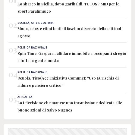
Lo sbarco in Sicilia, dopo garibaldi, TUTUS / MID per lo
sport Paralimpico
02
SOCIETÀ, ARTE E CULTURA
Moda, relax e ritmi lenti: il fascino discreto della città ad
agosto
03
POLITICA NAZIONALE
Spin Time, Gasparri: affidare immobile a occupanti sfregio
a tutta la gente onesta
04
POLITICA NAZIONALE
Scuola, Tiso(Acc. Iniziativa Comune): “Uso IA rischia di
ridurre pensiero critico”
05
ATTUALITÀ
La televisione che manca: una trasmissione dedicata alle
buone azioni di Salvo Nugnes