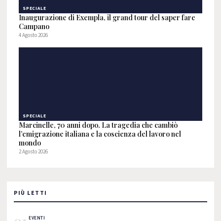
SPECIALE
Inaugurazione di Exempla, il grand tour del saper fare
Campano
4 Agosto 2026
SPECIALE
Marcinelle, 70 anni dopo. La tragedia che cambiò
l’emigrazione italiana e la coscienza del lavoro nel
mondo
2 Agosto 2026
PIÙ LETTI
01
EVENTI