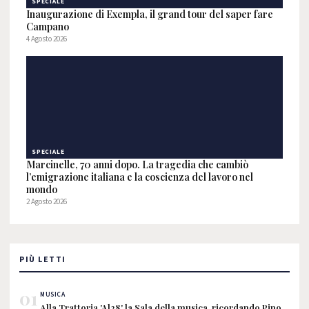
SPECIALE
Inaugurazione di Exempla, il grand tour del saper fare
Campano
4 Agosto 2026
SPECIALE
Marcinelle, 70 anni dopo. La tragedia che cambiò
l’emigrazione italiana e la coscienza del lavoro nel
mondo
2 Agosto 2026
PIÙ LETTI
01
MUSICA
Alla Trattoria 'Al28' la Sala della musica, ricordando Pino