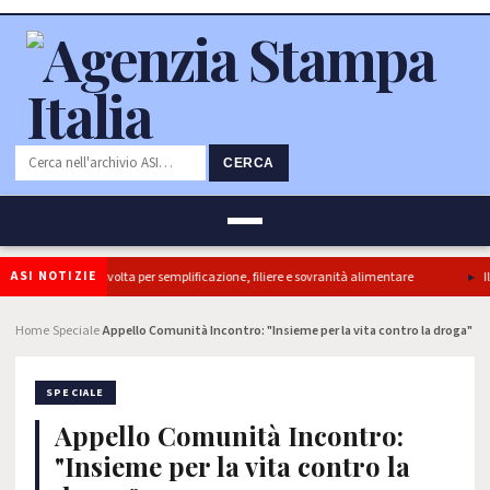
CERCA
ASI NOTIZIE
ti, ok Camera e’ svolta per semplificazione, filiere e sovranità alimentare
Il m
Home
Speciale
Appello Comunità Incontro: "Insieme per la vita contro la droga"
›
›
SPECIALE
Appello Comunità Incontro:
"Insieme per la vita contro la