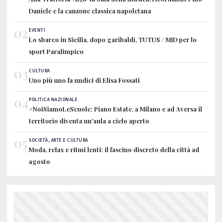
Daniele e la canzone classica napoletana
02
EVENTI
Lo sbarco in Sicilia, dopo garibaldi, TUTUS / MID per lo
sport Paralimpico
03
CULTURA
Uno più uno fa undici di Elisa Fossati
04
POLITICA NAZIONALE
#NoiSiamoLeScuole: Piano Estate, a Milano e ad Aversa il
territorio diventa un'aula a cielo aperto
05
SOCIETÀ, ARTE E CULTURA
Moda, relax e ritmi lenti: il fascino discreto della città ad
agosto