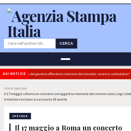
CERCA
ASI NOTIZIE
PRC): "L'Ipocrisia del governo offende la memoria dei minatori. onore ai contestatori"
Home
Speciale
›
›
Il 17 maggio a Roma un concerto omaggerà la memoria del commissario Luigi Calab
il martire cristiano assassinato 45 anni fa
SPECIALE
Il 17 maggio a Roma un concerto