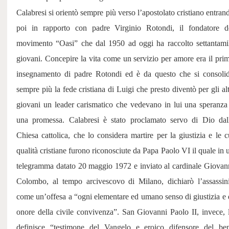
Calabresi si orientò sempre più verso l’apostolato cristiano entran
poi in rapporto con padre Virginio Rotondi, il fondatore d
movimento “Oasi” che dal 1950 ad oggi ha raccolto settantami
giovani. Concepire la vita come un servizio per amore era il pri
insegnamento di padre Rotondi ed è da questo che si consoli
sempre più la fede cristiana di Luigi che presto diventò per gli alt
giovani un leader carismatico che vedevano in lui una speranza
una promessa. Calabresi è stato proclamato servo di Dio dal
Chiesa cattolica, che lo considera martire per la giustizia e le c
qualità cristiane furono riconosciute da Papa Paolo VI il quale in 
telegramma datato 20 maggio 1972 e inviato al cardinale Giovan
Colombo, al tempo arcivescovo di Milano, dichiarò l’assassin
come un’offesa a “ogni elementare ed umano senso di giustizia e 
onore della civile convivenza”. San Giovanni Paolo II, invece, 
definisce “testimone del Vangelo e eroico difensore del be