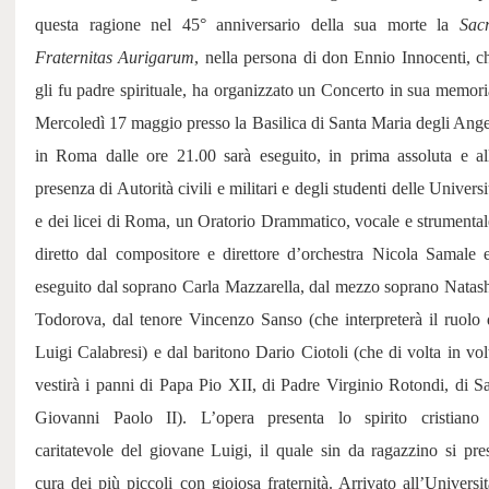
questa ragione nel 45° anniversario della sua morte la
Sac
Fraternitas Aurigarum
, nella persona di don Ennio Innocenti, c
gli fu padre spirituale, ha organizzato un Concerto in sua memori
Mercoledì 17 maggio presso la Basilica di Santa Maria degli Ange
in Roma dalle ore 21.00 sarà eseguito, in prima assoluta e al
presenza di Autorità civili e militari e degli studenti delle Universi
e dei licei di Roma, un Oratorio Drammatico, vocale e strumental
diretto dal compositore e direttore d’orchestra Nicola Samale 
eseguito dal soprano Carla Mazzarella, dal mezzo soprano Natas
Todorova, dal tenore Vincenzo Sanso (che interpreterà il ruolo 
Luigi Calabresi) e dal baritono Dario Ciotoli (che di volta in vol
vestirà i panni di Papa Pio XII, di Padre Virginio Rotondi, di S
Giovanni Paolo II). L’opera presenta lo spirito cristiano
caritatevole del giovane Luigi, il quale sin da ragazzino si pre
cura dei più piccoli con gioiosa fraternità. Arrivato all’Universit