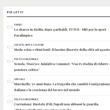
PIÙ LETTI
01
EVENTI
Lo sbarco in Sicilia, dopo garibaldi, TUTUS / MID per lo sport
Paralimpico
02
SOCIETÀ, ARTE E CULTURA
Moda, relax e ritmi lenti: il fascino discreto della città ad agosto
03
POLITICA NAZIONALE
Scuola, Tiso(Acc. Iniziativa Comune): “Uso IA rischia di ridurre
pensiero critico”
04
SPECIALE
Marcinelle, 70 anni dopo. La tragedia che cambiò l’emigrazione
italiana e la coscienza del lavoro nel mondo
05
POLITICA NAZIONALE
Corruzione: Ruotolo (Pd), Napoli non abbassi la guardia,
affidamenti diretti aumentano i rischi