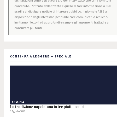
dichiarazioni sono dell'autore e/o dell'intervistato che ci ha fornito il
contenuto. L'intento della testata è quello di fare informazione a 360
gradi e di divulgare notizie di interesse pubblico. Il giornale ASI è a
disposizione degli interessati per pubblicare comunicati o repliche.
Invitiamo i lettori ad approfondire sempre gli argomenti trattati e a
consultare più fonti.
CONTINUA A LEGGERE — SPECIALE
SPECIALE
La tradizione napoletana in tre piatti iconici
5 Agosto 2026