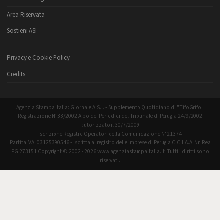
Area Riservata
Sostieni ASI
Privacy e Cookie Policy
Credits
Agenzia Stampa Italia: Giornale A.S.I. - Supplemento Quotidiano di "TifoGrifo"
Registrazione N° 33/2002 Albo dei Periodici del Tribunale di Perugia 24/9/2002
autorizzato il 30/7/2009
Iscrizione Registro Operatori della Comunicazione N° 21374
Partita IVA: 03125390546 - Iscritta al registro delle imprese di Perugia C.C.I.A.A. Nr. Rea
PG 273151 Copyright © 2002 - 2026 www.agenziastampaitalia.it. Tutti i diritti sono
riservati.