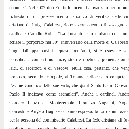
comune”. Nel 2007 don Ennio Innocenti ha avanzato per primo 
richiesta di un provvedimento canonico di verifica delle vir
cristiane di Luigi Calabresi, dopo avere ottenuto il sostegno d
cardinale Camillo Ruini. “La fama del suo eroismo cristiano
scrisse il porporato nel 30° anniversario della morte di Calabresi
lungi dall’appannarsi in questi trent’anni, si è estesa e si
consolidata con testimonianze, studi e ripetute argomentazioni 
laici, di sacerdoti e di Vescovi. Nulla osta, pertanto, che ven
proposto, secondo le regole, al Tribunale diocesano competent
l’esame canonico delle sue virtù, che già il Santo Padre Giovan
Paolo II indicava come esemplari”. Anche i cardinali Andr
Cordero Lanza di Montezemolo, Fiorenzo Angelini, Ange
Comastri e Angelo Bagnasco hanno espresso la loro ammirazio
per la persona del commissario Calabresi. La fede cristiana gli fu 
conforto nel periodo in cui era sotto accusa per la mor