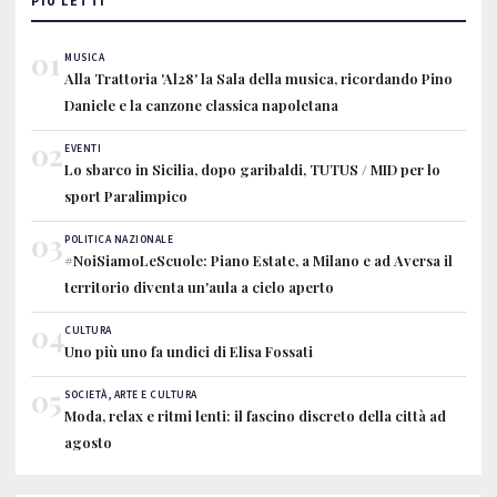
PIÙ LETTI
01
MUSICA
Alla Trattoria 'Al28' la Sala della musica, ricordando Pino
Daniele e la canzone classica napoletana
02
EVENTI
Lo sbarco in Sicilia, dopo garibaldi, TUTUS / MID per lo
sport Paralimpico
03
POLITICA NAZIONALE
#NoiSiamoLeScuole: Piano Estate, a Milano e ad Aversa il
territorio diventa un'aula a cielo aperto
04
CULTURA
Uno più uno fa undici di Elisa Fossati
05
SOCIETÀ, ARTE E CULTURA
Moda, relax e ritmi lenti: il fascino discreto della città ad
agosto