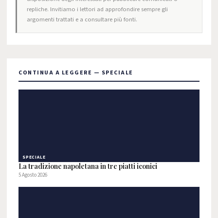
repliche. Invitiamo i lettori ad approfondire sempre gli
argomenti trattati e a consultare più fonti.
CONTINUA A LEGGERE — SPECIALE
SPECIALE
La tradizione napoletana in tre piatti iconici
5 Agosto 2026