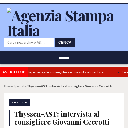
CERCA
ASI NOTIZIE
ok Camera e’ svolta per semplificazione, filiere e sovranità alimentare
Il merca
Home
Speciale
Thyssen-AST: intervista al consigliere Giovanni Ceccotti
›
›
SPECIALE
Thyssen-AST: intervista al
consigliere Giovanni Ceccotti