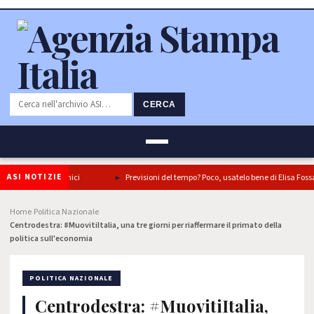
CERCA
ASI NOTIZIE
in tre piatti iconici
Previsioni del tempo? Poco, usatelo bene di Elisa Fossati
Home
Politica Nazionale
›
›
Centrodestra: #MuovitiItalia, una tre giorni per riaffermare il primato della
politica sull'economia
POLITICA NAZIONALE
Centrodestra: #MuovitiItalia,