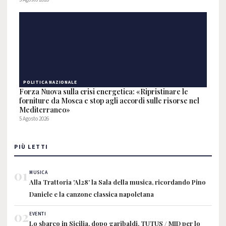
POLITICA NAZIONALE
Forza Nuova sulla crisi energetica: «Ripristinare le
forniture da Mosca e stop agli accordi sulle risorse nel
Mediterraneo»
5 Agosto 2026
PIÙ LETTI
01
MUSICA
Alla Trattoria 'Al28' la Sala della musica, ricordando Pino
Daniele e la canzone classica napoletana
02
EVENTI
Lo sbarco in Sicilia, dopo garibaldi, TUTUS / MID per lo