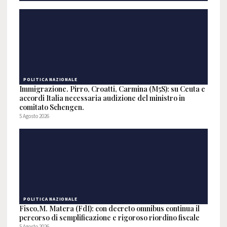
POLITICA NAZIONALE
Immigrazione. Pirro, Croatti, Carmina (M5S): su Ceuta e
accordi Italia necessaria audizione del ministro in
comitato Schengen.
5 Agosto 2026
POLITICA NAZIONALE
Fisco,M. Matera (FdI): con decreto omnibus continua il
percorso di semplificazione e rigoroso riordino fiscale
5 Agosto 2026