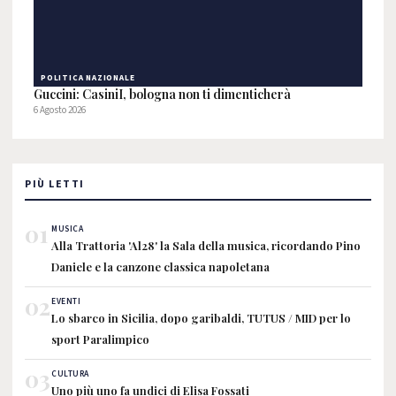
POLITICA NAZIONALE
Guccini: CasiniI, bologna non ti dimenticherà
6 Agosto 2026
PIÙ LETTI
01
MUSICA
Alla Trattoria 'Al28' la Sala della musica, ricordando Pino
Daniele e la canzone classica napoletana
02
EVENTI
Lo sbarco in Sicilia, dopo garibaldi, TUTUS / MID per lo
sport Paralimpico
03
CULTURA
Uno più uno fa undici di Elisa Fossati