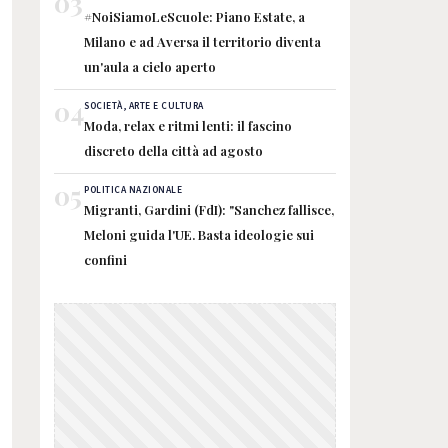
03
#NoiSiamoLeScuole: Piano Estate, a
Milano e ad Aversa il territorio diventa
un'aula a cielo aperto
04
SOCIETÀ, ARTE E CULTURA
Moda, relax e ritmi lenti: il fascino
discreto della città ad agosto
05
POLITICA NAZIONALE
Migranti, Gardini (FdI): "Sanchez fallisce,
Meloni guida l'UE. Basta ideologie sui
confini