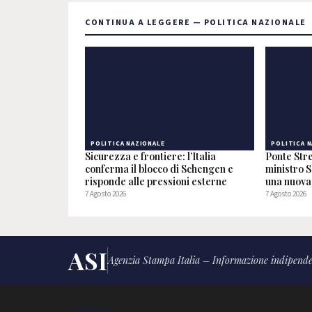
CONTINUA A LEGGERE — POLITICA NAZIONALE
POLITICA NAZIONALE
POLITICA 
Sicurezza e frontiere: l’Italia
Ponte Stre
conferma il blocco di Schengen e
ministro S
risponde alle pressioni esterne
una nuova 
7 Agosto 2026
7 Agosto 2026
ASI
Agenzia Stampa Italia – Informazione indipende
CHI SIAMO