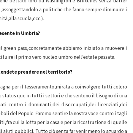
iene dettato loro da Washington e Bruxelles senza batter
,assoggettandolo a politiche che fanno sempre diminuire i
anità,alla scuola,ecc.).
resente in Umbria?
o il green pass,concretamente abbiamo iniziato a muovere i
stituire il primo vero nucleo umbro nell’estate passata.
ntendete prendere nel territorio?
agna per il tesseramento,mirata a coinvolgere tutti coloro
status quo in tutti i settori e che sentono il bisogno di una
ati contro i dominanti,dei disoccupati,dei licenziati,dei
boli del Popolo. Faremo sentire la nostra voce contro i tagli
ti,fra cui la lotta per la casa e per la ricostruzione di quelle
 aiuti pubblici. Tutto ciò senza far venir meno lo sguardo a