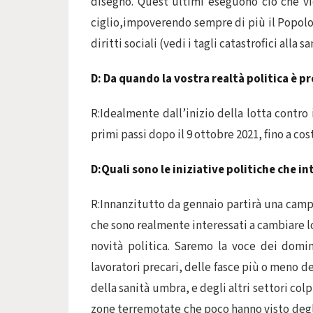
disegno. Quest’ultimi eseguono ciò che v
ciglio,impoverendo sempre di più il Popolo
diritti sociali (vedi i tagli catastrofici alla s
D: Da quando la vostra realtà politica è p
R:Idealmente dall’inizio della lotta contr
primi passi dopo il 9 ottobre 2021, fino a co
D:Quali sono le iniziative politiche che i
R:Innanzitutto da gennaio partirà una camp
che sono realmente interessati a cambiare lo 
novità politica. Saremo la voce dei domin
lavoratori precari, delle fasce più o meno de
della sanità umbra, e degli altri settori colpi
zone terremotate che poco hanno visto degli