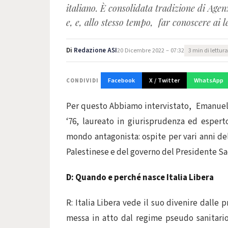
italiano. È consolidata tradizione di Agen
e, e, allo stesso tempo, far conoscere ai 
Di
Redazione ASI
20 Dicembre 2022 – 07:32
3 min di lettura
Facebook
X / Twitter
WhatsApp
CONDIVIDI
Per questo Abbiamo intervistato, Emanuele 
‘76, laureato in giurisprudenza ed esperto
mondo antagonista: ospite per vari anni de
Palestinese e del governo del Presidente S
D: Quando e perché nasce Italia Libera
R: Italia Libera vede il suo divenire dalle 
messa in atto dal regime pseudo sanitario 