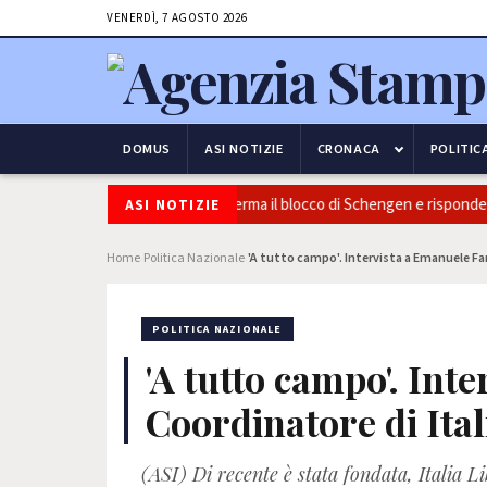
VENERDÌ, 7 AGOSTO 2026
DOMUS
ASI NOTIZIE
CRONACA
POLITIC
curezza e frontiere: l’Italia conferma il blocco di Schengen e risponde all
ASI NOTIZIE
Home
Politica Nazionale
'A tutto campo'. Intervista a Emanuele Fan
›
›
POLITICA NAZIONALE
'A tutto campo'. Int
Coordinatore di Ital
(ASI) Di recente è stata fondata, Italia L