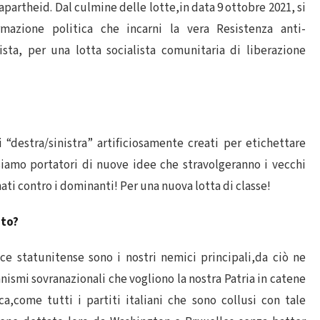
 apartheid. Dal culmine delle lotte,in data 9 ottobre 2021, si
azione politica che incarni la vera Resistenza anti-
nista, per una lotta socialista comunitaria di liberazione
“destra/sinistra” artificiosamente creati per etichettare
siamo portatori di nuove idee che stravolgeranno i vecchi
ati contro i dominanti! Per una nuova lotta di classe!
ito?
ice statunitense sono i nostri nemici principali,da ciò ne
anismi sovranazionali che vogliono la nostra Patria in catene
ca,come tutti i partiti italiani che sono collusi con tale