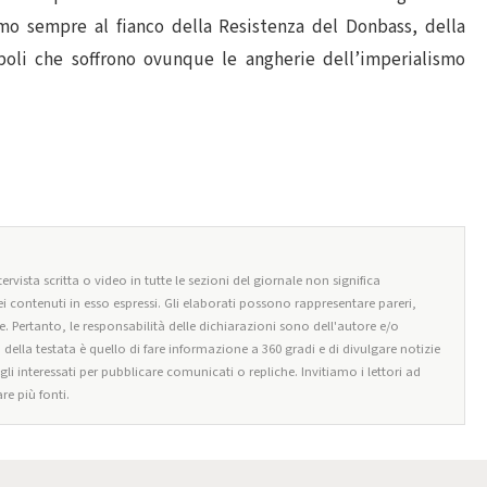
emo sempre al fianco della Resistenza del Donbass, della
opoli che soffrono ovunque le angherie dell’imperialismo
ervista scritta o video in tutte le sezioni del giornale non significa
i contenuti in esso espressi. Gli elaborati possono rappresentare pareri,
e. Pertanto, le responsabilità delle dichiarazioni sono dell'autore e/o
o della testata è quello di fare informazione a 360 gradi e di divulgare notizie
egli interessati per pubblicare comunicati o repliche. Invitiamo i lettori ad
re più fonti.