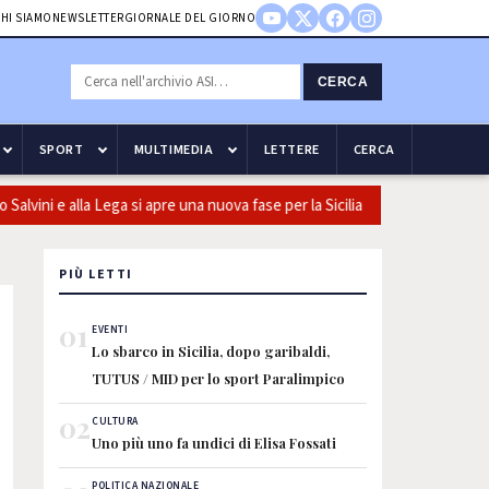
HI SIAMO
NEWSLETTER
GIORNALE DEL GIORNO
CERCA
SPORT
MULTIMEDIA
LETTERE
CERCA
ini e alla Lega si apre una nuova fase per la Sicilia
Olio, Confeu
PIÙ LETTI
01
EVENTI
Lo sbarco in Sicilia, dopo garibaldi,
TUTUS / MID per lo sport Paralimpico
02
CULTURA
Uno più uno fa undici di Elisa Fossati
POLITICA NAZIONALE