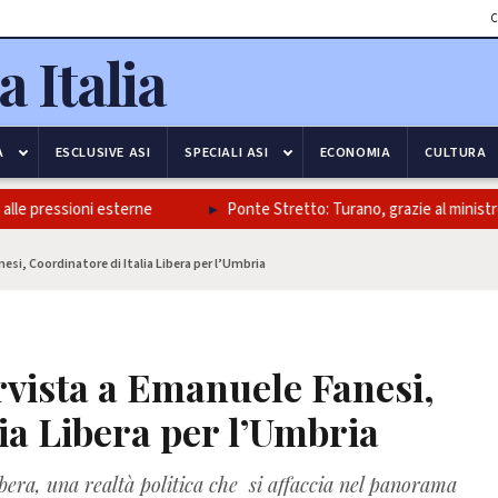
C
A
ESCLUSIVE ASI
SPECIALI ASI
ECONOMIA
CULTURA
e pressioni esterne
Ponte Stretto: Turano, grazie al ministro Salv
esi, Coordinatore di Italia Libera per l’Umbria
ervista a Emanuele Fanesi,
ia Libera per l’Umbria
ibera, una realtà politica che si affaccia nel panorama