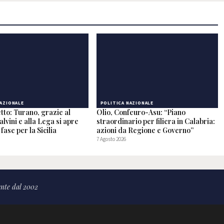
NAZIONALE
POLITICA NAZIONALE
tto: Turano, grazie al
Olio, Confeuro-Asu: “Piano
alvini e alla Lega si apre
straordinario per filiera in Calabria:
fase per la Sicilia
azioni da Regione e Governo”
7 Agosto 2026
nte dal 2002