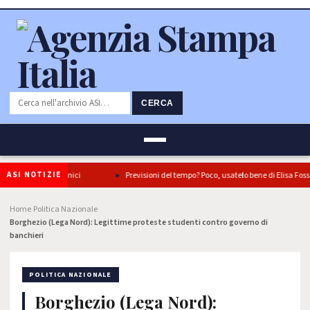
CERCA
ASI NOTIZIE
in tre piatti iconici
Previsioni del tempo? Poco, usatelo bene di Elisa Fossati
Home
Politica Nazionale
›
›
Borghezio (Lega Nord): Legittime proteste studenti contro governo di
banchieri
POLITICA NAZIONALE
Borghezio (Lega Nord):