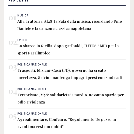
PIÙ LETTI
01
MUSICA
Alla Trattoria 'Al28' la Sala della musica, ricordando Pino
Daniele e la canzone classica napoletana
02
EVENTI
Lo sbarco in Sicilia, dopo garibaldi, TUTUS / MID per lo
sport Paralimpico
03
POLITICA NAZIONALE
Trasporti: Misiani-Casu (PD): governo ha creato
incertezza, Salvini mantenga impegni presi con sindacati
04
POLITICA NAZIONALE
Terrorismo, M5S: solidarieta' a nordio, nessuno spazio per
odio e violenza
05
POLITICA NAZIONALE
Agroalimentare, Confeuro: "Regolamento Ue passo in
avanti ma restano dubbi"