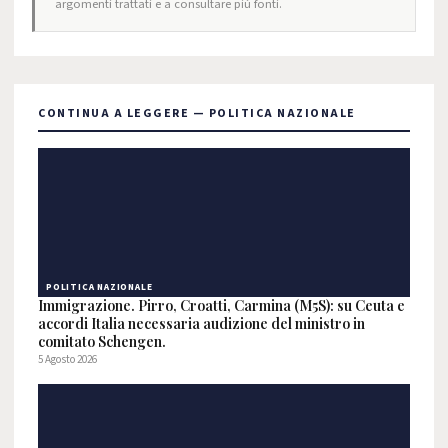
argomenti trattati e a consultare più fonti.
CONTINUA A LEGGERE — POLITICA NAZIONALE
POLITICA NAZIONALE
Immigrazione. Pirro, Croatti, Carmina (M5S): su Ceuta e
accordi Italia necessaria audizione del ministro in
comitato Schengen.
5 Agosto 2026