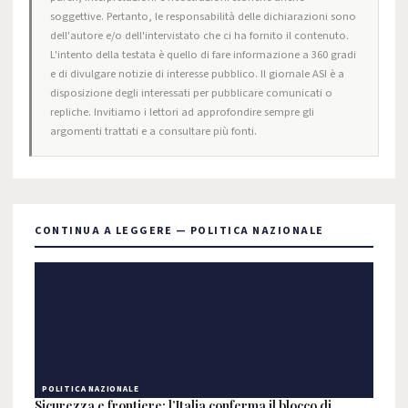
soggettive. Pertanto, le responsabilità delle dichiarazioni sono
dell'autore e/o dell'intervistato che ci ha fornito il contenuto.
L'intento della testata è quello di fare informazione a 360 gradi
e di divulgare notizie di interesse pubblico. Il giornale ASI è a
disposizione degli interessati per pubblicare comunicati o
repliche. Invitiamo i lettori ad approfondire sempre gli
argomenti trattati e a consultare più fonti.
CONTINUA A LEGGERE — POLITICA NAZIONALE
POLITICA NAZIONALE
Sicurezza e frontiere: l’Italia conferma il blocco di