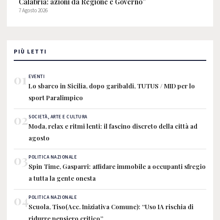
Calabria: azioni da Regione e Governo”
7 Agosto 2026
PIÙ LETTI
01
EVENTI
Lo sbarco in Sicilia, dopo garibaldi, TUTUS / MID per lo
sport Paralimpico
02
SOCIETÀ, ARTE E CULTURA
Moda, relax e ritmi lenti: il fascino discreto della città ad
agosto
03
POLITICA NAZIONALE
Spin Time, Gasparri: affidare immobile a occupanti sfregio
a tutta la gente onesta
04
POLITICA NAZIONALE
Scuola, Tiso(Acc. Iniziativa Comune): “Uso IA rischia di
ridurre pensiero critico”