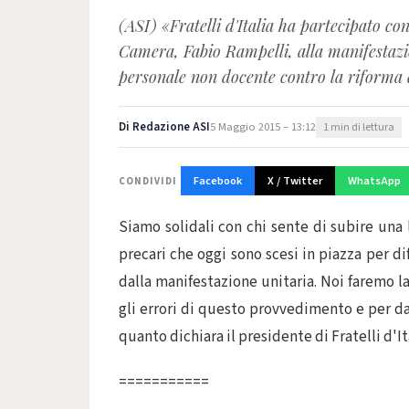
(ASI) «Fratelli d'Italia ha partecipato c
Camera, Fabio Rampelli, alla manifestazion
personale non docente contro la riforma 
Di
Redazione ASI
5 Maggio 2015 – 13:12
1 min di lettura
Facebook
X / Twitter
WhatsApp
CONDIVIDI
Siamo solidali con chi sente di subire una 
precari che oggi sono scesi in piazza per di
dalla manifestazione unitaria. Noi faremo l
gli errori di questo provvedimento e per dar
quanto dichiara il presidente di Fratelli d'It
===========