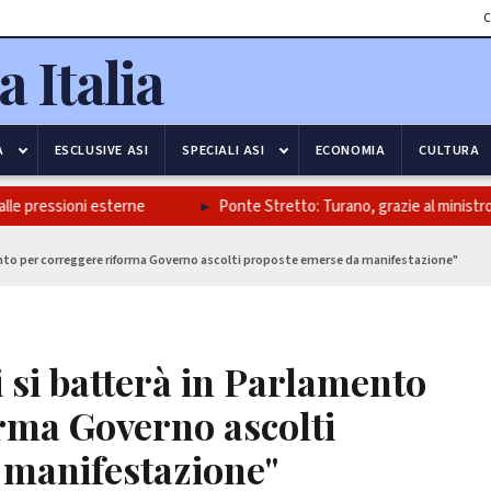
C
A
ESCLUSIVE ASI
SPECIALI ASI
ECONOMIA
CULTURA
e pressioni esterne
Ponte Stretto: Turano, grazie al ministro Salv
mento per correggere riforma Governo ascolti proposte emerse da manifestazione"
i si batterà in Parlamento
rma Governo ascolti
 manifestazione"