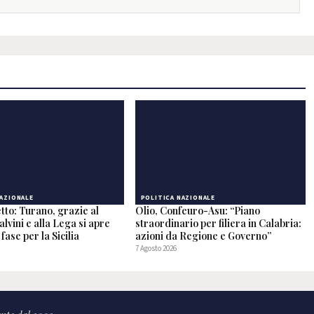
NAZIONALE
POLITICA NAZIONALE
tto: Turano, grazie al
Olio, Confeuro-Asu: “Piano
alvini e alla Lega si apre
straordinario per filiera in Calabria:
fase per la Sicilia
azioni da Regione e Governo”
7 Agosto 2026