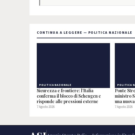
CONTINUA A LEGGERE — POLITICA NAZIONALE
POLITICA NAZIONALE
POLITICA 
Sicurezza e frontiere: l’Italia
Ponte Stre
conferma il blocco di Schengen e
ministro S
risponde alle pressioni esterne
una nuova 
7 Agosto 2026
7 Agosto 2026