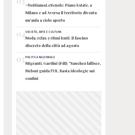
03
#NoiSiamoLeScuole: Piano Estate, a
Milano e ad Aversa il territorio diventa
un'aula a cielo aperto
04
SOCIETÀ, ARTE E CULTURA
Moda, relax e ritmi lenti: il fascino
discreto della città ad agosto
05
POLITICA NAZIONALE
Migranti, Gardini (FdI): "Sanchez fallisce,
Meloni guida l'UE. Basta ideologie sui
confini