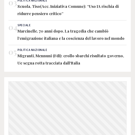
03
POLITICA NAZIONALE
Scuola, Tiso(Acc. Iniziativa Comune): “Uso IA rischia di
ridurre pensiero critico”
04
SPECIALE
Marcinelle, 70 anni dopo. La tragedia che cambiò
l’emigrazione italiana e la coscienza del lavoro nel mondo
05
POLITICA NAZIONALE
Migranti, Mennuni (FdI): crollo sbarchi risultato governo,
Ue segua rotta tracciata dall'Italia