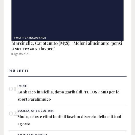
POLITICA NAZIONALE
Marcinelle, Carotenuto (M5S): “Meloni allucinante, pensi
a sicurezza su lavoro”
8 Agosto 2026
PIÙ LETTI
01
EVENTI
Lo sbarco in Sicilia, dopo garibaldi, TUTUS / MID per lo
sport Paralimpico
02
SOCIETÀ, ARTE E CULTURA
Moda, relax e ritmi lenti: il fascino discreto della città ad
agosto