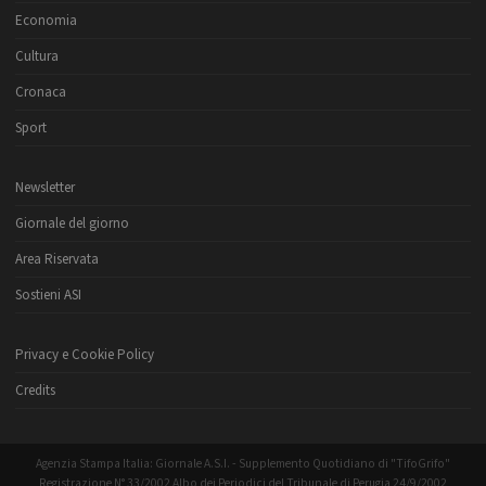
Economia
Cultura
Cronaca
Sport
Newsletter
Giornale del giorno
Area Riservata
Sostieni ASI
Privacy e Cookie Policy
Credits
Agenzia Stampa Italia: Giornale A.S.I. - Supplemento Quotidiano di "TifoGrifo"
Registrazione N° 33/2002 Albo dei Periodici del Tribunale di Perugia 24/9/2002