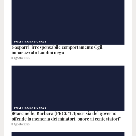
POLITICA NAZIONALE
Gasparri: irresponsabile comportamento Cgil,
imbarazzato Landini nega
8 Agosto 2026
POLITICA NAZIONALE
)Marcinelle, Barbera (PRC): "L'Ipocrisia del governo
offende la memoria dei minatori. onore ai contestatori"
8 Agosto 2026