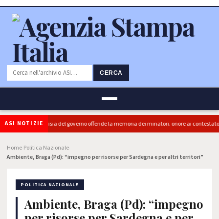
CERCA
ASI NOTIZIE
era (PRC): "L'Ipocrisia del governo offende la memoria dei minatori. onore ai contestatori
Home
Politica Nazionale
›
›
Ambiente, Braga (Pd): “impegno per risorse per Sardegna e per altri territori”
POLITICA NAZIONALE
Ambiente, Braga (Pd): “impegno
per risorse per Sardegna e per