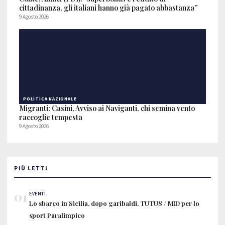
cittadinanza, gli italiani hanno già pagato abbastanza”
9 Agosto 2026
POLITICA NAZIONALE
Migranti: Casini, Avviso ai Naviganti, chi semina vento
raccoglie tempesta
9 Agosto 2026
PIÙ LETTI
01
EVENTI
Lo sbarco in Sicilia, dopo garibaldi, TUTUS / MID per lo
sport Paralimpico