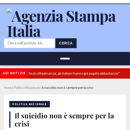
CERCA
ASI NOTIZIE
uperbonus e reddito di cittadinanza, gli italiani hanno già pagato abbastanza”
Home
Politica Nazionale
Il suicidio non è sempre per la crisi
›
›
POLITICA NAZIONALE
Il suicidio non è sempre per la
crisi