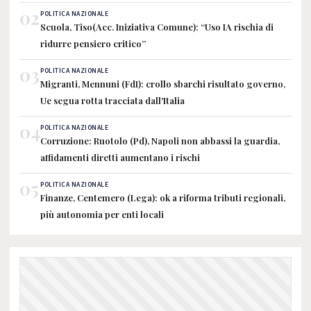
02
POLITICA NAZIONALE
Scuola, Tiso(Acc. Iniziativa Comune): “Uso IA rischia di
ridurre pensiero critico”
03
POLITICA NAZIONALE
Migranti, Mennuni (FdI): crollo sbarchi risultato governo,
Ue segua rotta tracciata dall'Italia
04
POLITICA NAZIONALE
Corruzione: Ruotolo (Pd), Napoli non abbassi la guardia,
affidamenti diretti aumentano i rischi
05
POLITICA NAZIONALE
Finanze, Centemero (Lega): ok a riforma tributi regionali,
più autonomia per enti locali