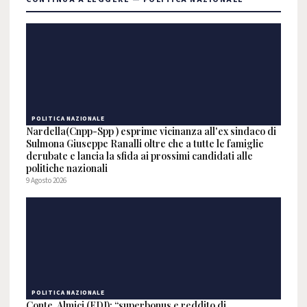
POLITICA NAZIONALE
Nardella(Cnpp-Spp ) esprime vicinanza all'ex sindaco di
Sulmona Giuseppe Ranalli oltre che a tutte le famiglie
derubate e lancia la sfida ai prossimi candidati alle
politiche nazionali
9 Agosto 2026
POLITICA NAZIONALE
Conte, Almici (FDI): “superbonus e reddito di