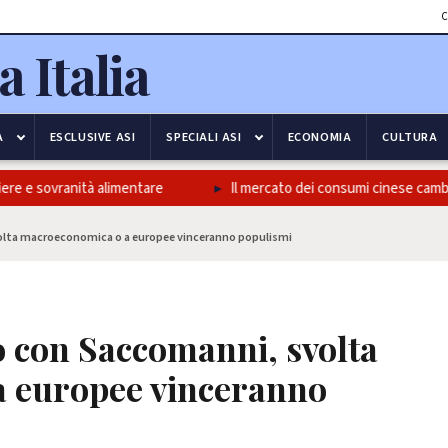
C
A
ESCLUSIVE ASI
SPECIALI ASI
ECONOMIA
CULTURA
ere e sovranità alimentare
Il mercato dei consumi cinese cambia 
olta macroeconomica o a europee vinceranno populismi
o con Saccomanni, svolta
 europee vinceranno