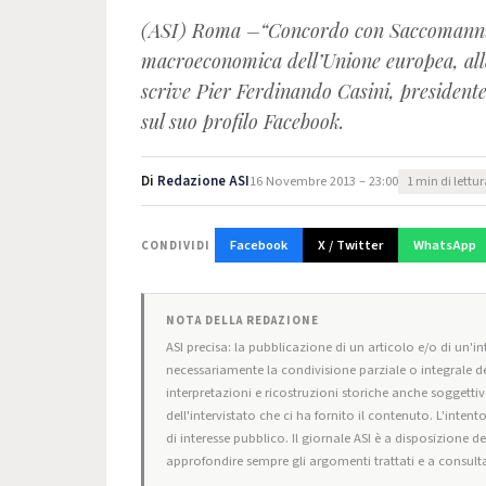
(ASI) Roma –“Concordo con Saccomanni: s
macroeconomica dell’Unione europea, alle
scrive Pier Ferdinando Casini, president
sul suo profilo Facebook.
Di
Redazione ASI
16 Novembre 2013 – 23:00
1 min di lettu
Facebook
X / Twitter
WhatsApp
CONDIVIDI
NOTA DELLA REDAZIONE
ASI precisa: la pubblicazione di un articolo e/o di un'int
necessariamente la condivisione parziale o integrale de
interpretazioni e ricostruzioni storiche anche soggettiv
dell'intervistato che ci ha fornito il contenuto. L'intent
di interesse pubblico. Il giornale ASI è a disposizione d
approfondire sempre gli argomenti trattati e a consulta