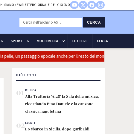
HI SIAMO
NEWSLETTER
GIORNALE DEL GIORNO
CERCA
SPORT
MULTIMEDIA
LETTERE
CERCA
pelle, un passaggio epocale anche per il resto del mondo
Gucci
PIÙ LETTI
01
MUSICA
Alla Trattoria 'Al28' la Sala della musica,
ricordando Pino Daniele e la canzone
classica napoletana
02
EVENTI
Lo sbarco in Sicilia, dopo garibaldi,