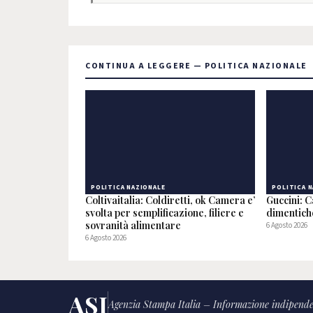
CONTINUA A LEGGERE — POLITICA NAZIONALE
POLITICA NAZIONALE
POLITICA 
Coltivaitalia: Coldiretti, ok Camera e’
Guccini: C
svolta per semplificazione, filiere e
dimentic
sovranità alimentare
6 Agosto 2026
6 Agosto 2026
ASI
Agenzia Stampa Italia – Informazione indipende