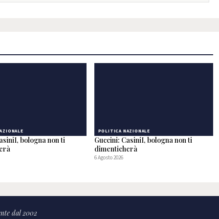
NAZIONALE
POLITICA NAZIONALE
asiniI, bologna non ti
Guccini: CasiniI, bologna non ti
herà
dimenticherà
6 Agosto 2026
nte dal 2002