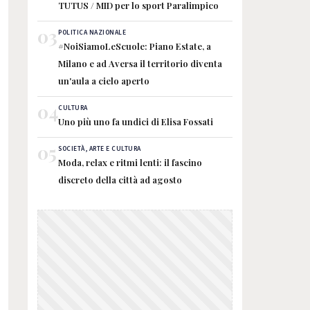
TUTUS / MID per lo sport Paralimpico
03
POLITICA NAZIONALE
#NoiSiamoLeScuole: Piano Estate, a
Milano e ad Aversa il territorio diventa
un'aula a cielo aperto
04
CULTURA
Uno più uno fa undici di Elisa Fossati
05
SOCIETÀ, ARTE E CULTURA
Moda, relax e ritmi lenti: il fascino
discreto della città ad agosto