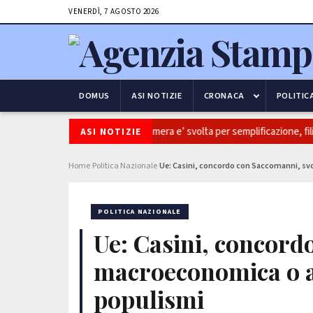
VENERDÌ, 7 AGOSTO 2026
DOMUS
ASI NOTIZIE
CRONACA
POLITIC
Coltivaitalia: Coldiretti, ok Camera e’ svolta per semplificazione, fili
ASI NOTIZIE
Home
Politica Nazionale
Ue: Casini, concordo con Saccomanni, sv
›
›
POLITICA NAZIONALE
Ue: Casini, concord
macroeconomica o a
populismi