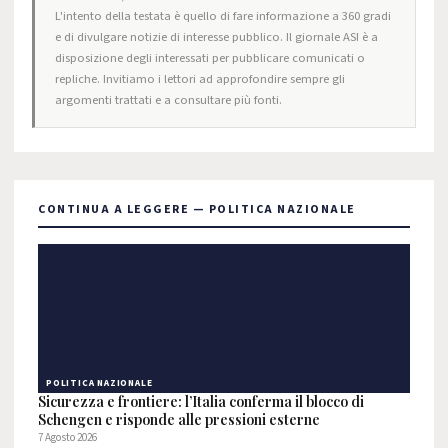
L'intento della testata è quello di fare informazione a 360 gradi
e di divulgare notizie di interesse pubblico. Il giornale ASI è a
disposizione degli interessati per pubblicare comunicati o
repliche. Invitiamo i lettori ad approfondire sempre gli
argomenti trattati e a consultare più fonti.
CONTINUA A LEGGERE — POLITICA NAZIONALE
POLITICA NAZIONALE
Sicurezza e frontiere: l’Italia conferma il blocco di
Schengen e risponde alle pressioni esterne
7 Agosto 2026