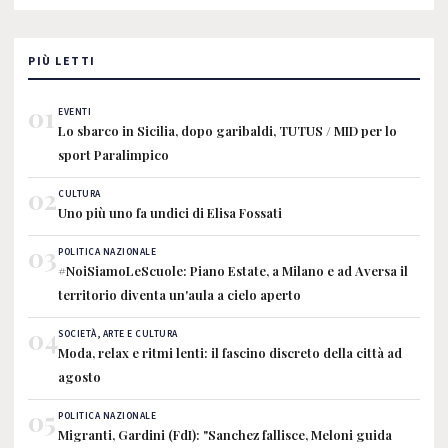
PIÙ LETTI
01
EVENTI
Lo sbarco in Sicilia, dopo garibaldi, TUTUS / MID per lo
sport Paralimpico
02
CULTURA
Uno più uno fa undici di Elisa Fossati
03
POLITICA NAZIONALE
#NoiSiamoLeScuole: Piano Estate, a Milano e ad Aversa il
territorio diventa un'aula a cielo aperto
04
SOCIETÀ, ARTE E CULTURA
Moda, relax e ritmi lenti: il fascino discreto della città ad
agosto
05
POLITICA NAZIONALE
Migranti, Gardini (FdI): "Sanchez fallisce, Meloni guida