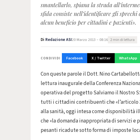
smantellarlo, spiana la strada all’interme
sfida consiste nell’identificare gli sprech
alcun beneficio per cittadini e pazienti».
Di
Redazione ASI
20 Marzo 2013 – 08:16
2 min di lettura
Facebook
X / Twitter
WhatsApp
CONDIVIDI
Con queste parole il Dott. Nino Cartabellot
lettura inaugurale della Conferenza Naziona
operativa del progetto Salviamo il Nostro SS
tutti i cittadini contribuenti che «l’articolo
alla sanità, oggi intesa come disponibilità i
che «la domanda inappropriata di servizi e p
pesanti ricadute sotto forma di imposte loca