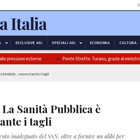
C
A
ESCLUSIVE ASI
SPECIALI ASI
ECONOMIA
CULTURA
 pressioni esterne
Ponte Stretto: Turano, grazie al ministro Salvi
tenibile... nonostante i tagli
La Sanità Pubblica è
ante i tagli
ento inadeguato del SSN, oltre a fornire un alibi per