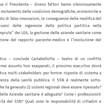
ue il Presidente – diversi fattori hanno silenziosamente
: il mutamento delle condizioni demografiche, economiche e
ato di false innovazioni, le conseguenze della modifica del
uarsi delle ingerenze della politica partitica nella
mpiuta" dei LEA, la gestione delle aziende sanitarie come
uzione del rapporto paziente-medico e l’involuzione del
tico – conclude Cartabellotta – teatro di un confitto
rmai assunto toni esasperati, il prossimo esecutivo dovrà
tica multi-stakeholders per fornire risposte di sistema a
venza della sanità pubblica. Il SSN è realmente sotto-
 che ha generato 21 sistemi regionali deve essere ripensato?
delle Aziende sanitarie è adeguata? Come i professionisti
lità del SSN? Quali sono le responsabilità di cittadini e