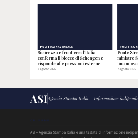
POLITICA NAZIONALE
POLITICA 
Sicurezza e frontiere: l’Italia
Ponte Stre
conferma il blocco di Schengen e
ministro S
risponde alle pressioni esterne
una nuova 
7 Agosto 2026
7 Agosto 2026
ASI
Agenzia Stampa Italia – Informazione indipende
CHI SIAMO
ASI – Agenzia Stampa Italia è una testata di informazione indipe