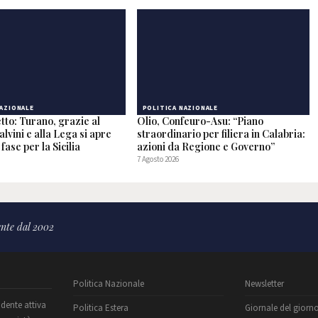
NAZIONALE
POLITICA NAZIONALE
tto: Turano, grazie al
Olio, Confeuro-Asu: “Piano
alvini e alla Lega si apre
straordinario per filiera in Calabria:
fase per la Sicilia
azioni da Regione e Governo”
7 Agosto 2026
nte dal 2002
Politica Nazionale
Newsletter
ndente attiva
Politica Estera
Giornale del giorn