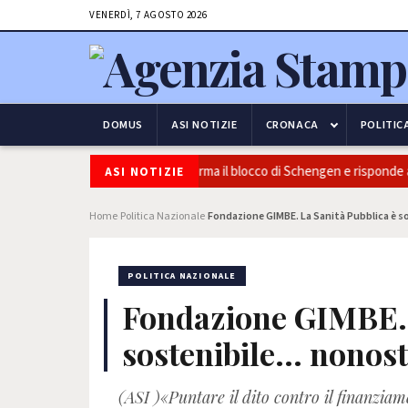
VENERDÌ, 7 AGOSTO 2026
DOMUS
ASI NOTIZIE
CRONACA
POLITIC
urezza e frontiere: l’Italia conferma il blocco di Schengen e risponde alle
ASI NOTIZIE
Home
Politica Nazionale
Fondazione GIMBE. La Sanità Pubblica è sos
›
›
POLITICA NAZIONALE
Fondazione GIMBE. 
sostenibile... nonost
(ASI )«Puntare il dito contro il finanziam