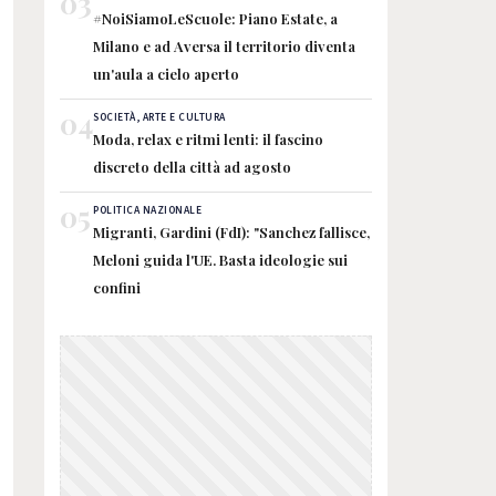
03
#NoiSiamoLeScuole: Piano Estate, a
Milano e ad Aversa il territorio diventa
un'aula a cielo aperto
04
SOCIETÀ, ARTE E CULTURA
Moda, relax e ritmi lenti: il fascino
discreto della città ad agosto
05
POLITICA NAZIONALE
Migranti, Gardini (FdI): "Sanchez fallisce,
Meloni guida l'UE. Basta ideologie sui
confini