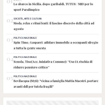
01
Lo sbarco in Sicilia, dopo garibaldi, TUTUS / MID per lo
sport Paralimpico
02
SOCIETÀ, ARTE E CULTURA
Moda, relax e ritmi lenti: il fascino discreto della città ad
agosto
03
POLITICA NAZIONALE
Spin Time, Gasparri: affidare immobile a occupanti sfregio
a tutta la gente onesta
04
POLITICA NAZIONALE
Scuola, Tiso(Acc. Iniziativa Comune): “Uso IA rischia di
ridurre pensiero critico”
05
POLITICA NAZIONALE
Bevilacqua (M5S): "vicina a famiglia Mattia Maestri, portare
avanti ddl per tutela fragili"