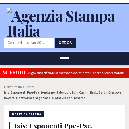
CERCA
ASI NOTIZIE
): "L'Ipocrisia del governo offende la memoria dei minatori. onore ai contestatori"
Home
Politica Estera
›
›
Isis: Esponenti Ppe-Pse, fondamentale ruolo Iran. Casini, Brok, Barón Crespo e
Rocard: Ue favorisca negoziato di Ginevra con Teheran
POLITICA ESTERA
Isis: Esponenti Ppe-Pse,