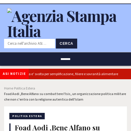
CERCA
ASI NOTIZIE
ldiretti, ok Camera e’ svolta per semplificazione, filiere e sovranità alimentare
Home
Politica Estera
›
›
Foad Aodi ,Bene Alfano su combattere l'Isis, un organizzazione politica militare
che non c'entra con la religione autentica dell'Islam
POLITICA ESTERA
Foad Aodi ,Bene Alfano su