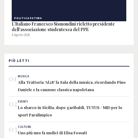
POLITICA ESTERA
L’Italiano Francesco Sismondini rieletto presidente
dell’associazione studentesca del PPE
4 Agosto 2026
PIÙ LETTI
01
MUSICA
Alla Trattoria 'Al28' la Sala della musica, ricordando Pino
Daniele e la canzone classica napoletana
02
EVENTI
Lo sbarco in Sicilia, dopo garibaldi, TUTUS / MID per lo
sport Paralimpico
03
CULTURA
Uno più uno fa undici di Elisa Fossati