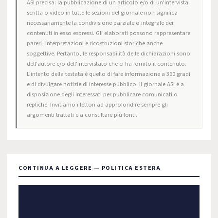
ASI precisa: la pubblicazione di un articolo e/o di un'intervista
scritta o video in tutte le sezioni del giornale non significa
necessariamente la condivisione parziale o integrale dei
contenuti in esso espressi. Gli elaborati possono rappresentare
pareri, interpretazioni e ricostruzioni storiche anche
soggettive. Pertanto, le responsabilità delle dichiarazioni sono
dell'autore e/o dell'intervistato che ci ha fornito il contenuto.
L'intento della testata è quello di fare informazione a 360 gradi
e di divulgare notizie di interesse pubblico. Il giornale ASI è a
disposizione degli interessati per pubblicare comunicati o
repliche. Invitiamo i lettori ad approfondire sempre gli
argomenti trattati e a consultare più fonti.
CONTINUA A LEGGERE — POLITICA ESTERA