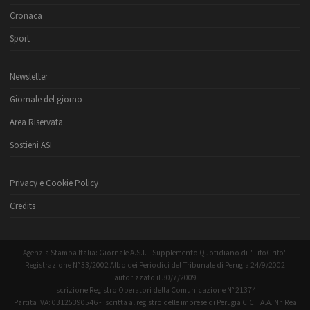
Cronaca
Sport
Newsletter
Giornale del giorno
Area Riservata
Sostieni ASI
Privacy e Cookie Policy
Credits
Agenzia Stampa Italia: Giornale A.S.I. - Supplemento Quotidiano di "TifoGrifo"
Registrazione N° 33/2002 Albo dei Periodici del Tribunale di Perugia 24/9/2002
autorizzato il 30/7/2009
Iscrizione Registro Operatori della Comunicazione N° 21374
Partita IVA: 03125390546 - Iscritta al registro delle imprese di Perugia C.C.I.A.A. Nr. Rea