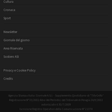
Cultura
Cronaca
Sport
Newsletter
Giornale del giorno
Area Riservata
Sostieni ASI
Privacy e Cookie Policy
Credits
Agenzia Stampa Italia: Giornale A.S.I. - Supplemento Quotidiano di "TifoGrifo"
Registrazione N° 33/2002 Albo dei Periodici del Tribunale di Perugia 24/9/2002
autorizzato il 30/7/2009
Iscrizione Registro Operatori della Comunicazione N° 21374