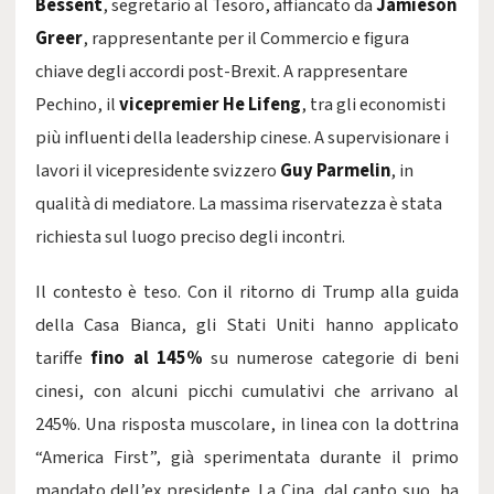
Bessent
, segretario al Tesoro, affiancato da
Jamieson
Greer
, rappresentante per il Commercio e figura
chiave degli accordi post-Brexit. A rappresentare
Pechino, il
vicepremier He Lifeng
, tra gli economisti
più influenti della leadership cinese. A supervisionare i
lavori il vicepresidente svizzero
Guy Parmelin
, in
qualità di mediatore. La massima riservatezza è stata
richiesta sul luogo preciso degli incontri.
Il contesto è teso. Con il ritorno di Trump alla guida
della Casa Bianca, gli Stati Uniti hanno applicato
tariffe
fino al 145%
su numerose categorie di beni
cinesi, con alcuni picchi cumulativi che arrivano al
245%. Una risposta muscolare, in linea con la dottrina
“America First”, già sperimentata durante il primo
mandato dell’ex presidente. La Cina, dal canto suo, ha