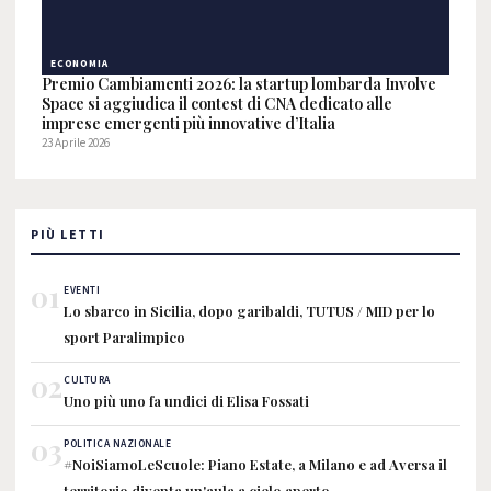
ECONOMIA
Premio Cambiamenti 2026: la startup lombarda Involve
Space si aggiudica il contest di CNA dedicato alle
imprese emergenti più innovative d’Italia
23 Aprile 2026
PIÙ LETTI
01
EVENTI
Lo sbarco in Sicilia, dopo garibaldi, TUTUS / MID per lo
sport Paralimpico
02
CULTURA
Uno più uno fa undici di Elisa Fossati
03
POLITICA NAZIONALE
#NoiSiamoLeScuole: Piano Estate, a Milano e ad Aversa il
territorio diventa un'aula a cielo aperto