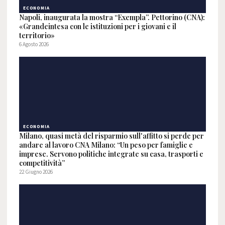
ECONOMIA
Napoli, inaugurata la mostra “Exempla”. Pettorino (CNA):
«Grandeintesa con le istituzioni per i giovani e il
territorio»
6 Agosto 2026
ECONOMIA
Milano, quasi metà del risparmio sull'affitto si perde per
andare al lavoro CNA Milano: “Un peso per famiglie e
imprese. Servono politiche integrate su casa, trasporti e
competitività”
22 Giugno 2026