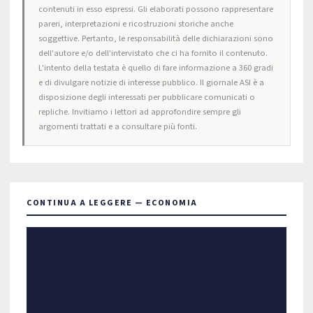
contenuti in esso espressi. Gli elaborati possono rappresentare
pareri, interpretazioni e ricostruzioni storiche anche
soggettive. Pertanto, le responsabilità delle dichiarazioni sono
dell'autore e/o dell'intervistato che ci ha fornito il contenuto.
L'intento della testata è quello di fare informazione a 360 gradi
e di divulgare notizie di interesse pubblico. Il giornale ASI è a
disposizione degli interessati per pubblicare comunicati o
repliche. Invitiamo i lettori ad approfondire sempre gli
argomenti trattati e a consultare più fonti.
CONTINUA A LEGGERE — ECONOMIA