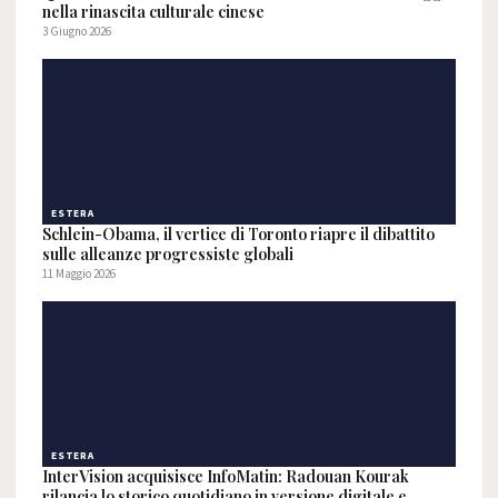
nella rinascita culturale cinese
3 Giugno 2026
ESTERA
Schlein-Obama, il vertice di Toronto riapre il dibattito
sulle alleanze progressiste globali
11 Maggio 2026
ESTERA
InterVision acquisisce InfoMatin: Radouan Kourak
rilancia lo storico quotidiano in versione digitale e