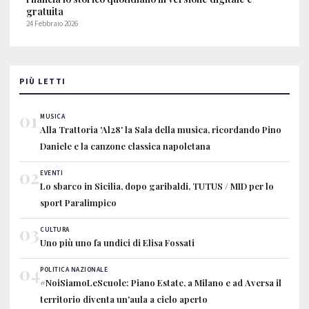
gratuita
24 Febbraio 2026
PIÙ LETTI
01
MUSICA
Alla Trattoria 'Al28' la Sala della musica, ricordando Pino
Daniele e la canzone classica napoletana
02
EVENTI
Lo sbarco in Sicilia, dopo garibaldi, TUTUS / MID per lo
sport Paralimpico
03
CULTURA
Uno più uno fa undici di Elisa Fossati
04
POLITICA NAZIONALE
#NoiSiamoLeScuole: Piano Estate, a Milano e ad Aversa il
territorio diventa un'aula a cielo aperto