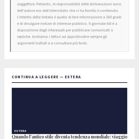
soggettive. Pertanto, le responsabilità delle dichiarazioni sono
dell'autore e/o dell'intervistato che ci ha fornito il contenuto.
L'intento della testata è quello di fare informazione a 360 gradi
e di divulgare notizie di interesse pubblico. Il giornale ASI è a
disposizione degli interessati per pubblicare comunicati o
repliche. Invitiamo i lettori ad approfondire sempre gli
argomenti trattati e a consultare più fonti.
CONTINUA A LEGGERE — ESTERA
ESTERA
Quando l'antico stile diventa tendenza mondiale: viaggio