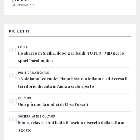
24 Febbraio 2026
PIÙ LETTI
01
EVENTI
Lo sbarco in Sicilia, dopo garibaldi, TUTUS / MID per lo
sport Paralimpico
02
POLITICA NAZIONALE
#NoiSiamoLeScuole: Piano Estate, a Milano e ad Aversa il
territorio diventa un'aula a cielo aperto
03
CULTURA
Uno più uno fa undici di Elisa Fossati
04
SOCIETÀ, ARTE E CULTURA
Moda, relax e ritmi lenti: il fascino discreto della città ad
agosto