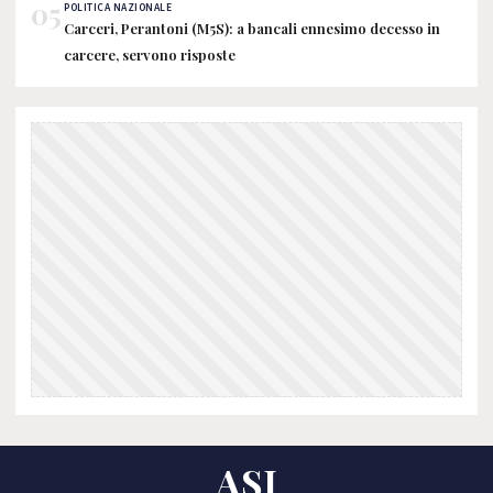
05
POLITICA NAZIONALE
Carceri, Perantoni (M5S): a bancali ennesimo decesso in
carcere, servono risposte
ASI