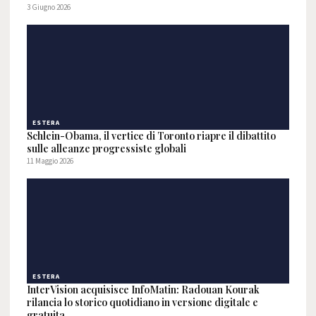
3 Giugno 2026
ESTERA
Schlein-Obama, il vertice di Toronto riapre il dibattito
sulle alleanze progressiste globali
11 Maggio 2026
ESTERA
InterVision acquisisce InfoMatin: Radouan Kourak
rilancia lo storico quotidiano in versione digitale e
gratuita