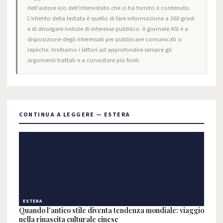
dell'autore e/o dell'intervistato che ci ha fornito il contenuto.
L'intento della testata è quello di fare informazione a 360 gradi
e di divulgare notizie di interesse pubblico. Il giornale ASI è a
disposizione degli interessati per pubblicare comunicati o
repliche. Invitiamo i lettori ad approfondire sempre gli
argomenti trattati e a consultare più fonti.
CONTINUA A LEGGERE — ESTERA
ESTERA
Quando l'antico stile diventa tendenza mondiale: viaggio
nella rinascita culturale cinese