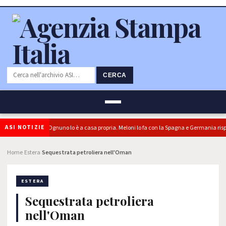
CERCA
ASI NOTIZIE
o è boomerang. Ognuno lo è a casa propria. Meloni lo fa con la Spagna e Germania rispo
Home
Estera
Sequestrata petroliera nell'Oman
›
›
ESTERA
Sequestrata petroliera
nell'Oman