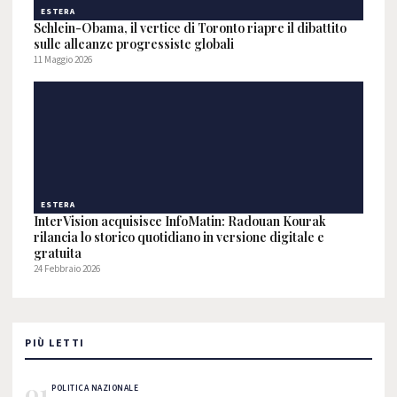
ESTERA
Schlein-Obama, il vertice di Toronto riapre il dibattito
sulle alleanze progressiste globali
11 Maggio 2026
ESTERA
InterVision acquisisce InfoMatin: Radouan Kourak
rilancia lo storico quotidiano in versione digitale e
gratuita
24 Febbraio 2026
PIÙ LETTI
01
POLITICA NAZIONALE