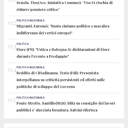
Scuola, Tiso(Acc. Iniziativa Comune): “Uso IA rischia di
ridurre pensiero critico”
02
POLITICA NAZIONALE
Migranti, Euromò: "Basta cinismo politico e macabra
indifferenza dei vertici europei"
03
POLITICA
Fiore (FN): "Ustica e Bologna, le dichiarazioni di Fiore
durante l'evento a Predappio"
04
POLITICA NAZIONALE
Reddito di Cittadinanza, Testa (FdI): Presentata
interpellanza su criticità persistenti ed effetti sulle
politiche di sviluppo del Governo
05
POLITICA NAZIONALE
Ponte Stretto, Santillo(M5S): blitz su consiglio dei lavori
pubblici e’ sfacciata forzatura, Salvini riferisca