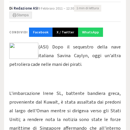
Di
Redazione ASI
9 Febbraio 2011 – 12:30
1 min di lettura
Stampa
Facebook
X / Twitter
WhatsApp
CONDIVIDI
(ASI) Dopo il sequestro della nave
italiana Savina Caylyn, oggi un'altra
petroliera cade nelle mani dei pirati.
L'imbarcazione Irene SL, battente bandiera greca,
proveniente dal Kuwait, è stata assaltata dai predoni
al largo dell'Oman mentre si dirigeva verso gli Stati
Uniti; a rendere nota la notizia sono state le forze
marittime di Singapore affermando che all'interno