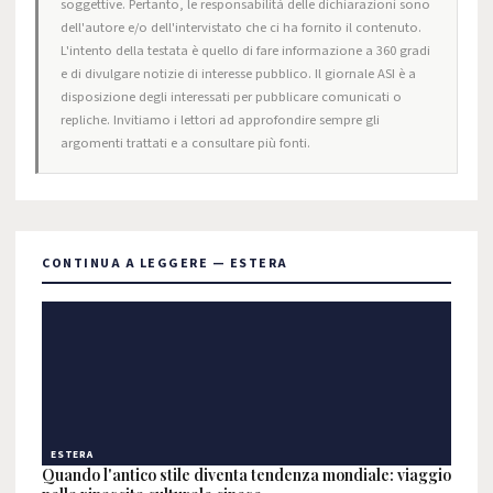
soggettive. Pertanto, le responsabilità delle dichiarazioni sono
dell'autore e/o dell'intervistato che ci ha fornito il contenuto.
L'intento della testata è quello di fare informazione a 360 gradi
e di divulgare notizie di interesse pubblico. Il giornale ASI è a
disposizione degli interessati per pubblicare comunicati o
repliche. Invitiamo i lettori ad approfondire sempre gli
argomenti trattati e a consultare più fonti.
CONTINUA A LEGGERE — ESTERA
ESTERA
Quando l'antico stile diventa tendenza mondiale: viaggio