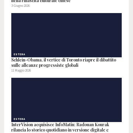
nella rinascita culturale cinese
3 Giugno 2026
ESTERA
Schlein-Obama, il vertice di Toronto riapre il dibattito
sulle alleanze progressiste globali
11 Maggio 2026
ESTERA
InterVision acquisisce InfoMatin: Radouan Kourak
rilancia lo storico quotidiano in versione digitale e