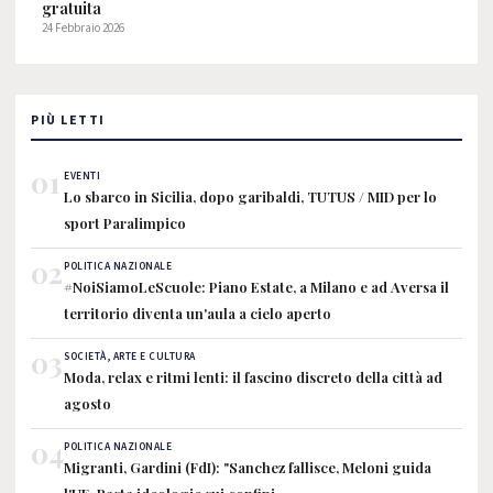
gratuita
24 Febbraio 2026
PIÙ LETTI
01
EVENTI
Lo sbarco in Sicilia, dopo garibaldi, TUTUS / MID per lo
sport Paralimpico
02
POLITICA NAZIONALE
#NoiSiamoLeScuole: Piano Estate, a Milano e ad Aversa il
territorio diventa un'aula a cielo aperto
03
SOCIETÀ, ARTE E CULTURA
Moda, relax e ritmi lenti: il fascino discreto della città ad
agosto
04
POLITICA NAZIONALE
Migranti, Gardini (FdI): "Sanchez fallisce, Meloni guida