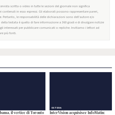
ervista scritta o video in tutte le sezioni del giornale non significa
i contenuti in esso espressi. Gli elaborati possono rappresentare pareri,
e. Pertanto, le responsabilità delle dichiarazioni sono dell'autore e/o
o della testata è quello di fare informazione a 360 gradi e di divulgare notizie
egli interessati per pubblicare comunicati o repliche. Invitiamo i lettori ad
re più fonti.
ESTERA
ama, il vertice di Toronto
InterVision acquisisce InfoMatin: