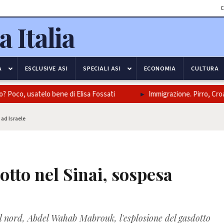
C
A
ESCLUSIVE ASI
SPECIALI ASI
ECONOMIA
CULTURA
oco, usatelo bene di Elisa Fossati
Immigrazione. Pirro, Croatti
ad Israele
otto nel Sinai, sospesa
el nord, Abdel Wahab Mabrouk, l'esplosione del gasdotto