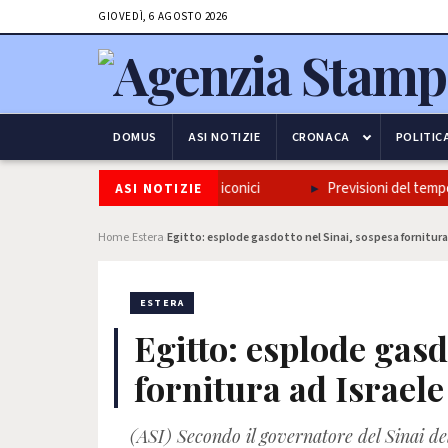
GIOVEDÌ, 6 AGOSTO 2026
DOMUS
ASI NOTIZIE
CRONACA
POLITIC
adizione napoletana in tre piatti iconici
Previsioni del tempo? P
ASI NOTIZIE
Home
Estera
Egitto: esplode gasdotto nel Sinai, sospesa fornitura 
›
›
ESTERA
Egitto: esplode gasd
fornitura ad Israele
(ASI) Secondo il governatore del Sinai d