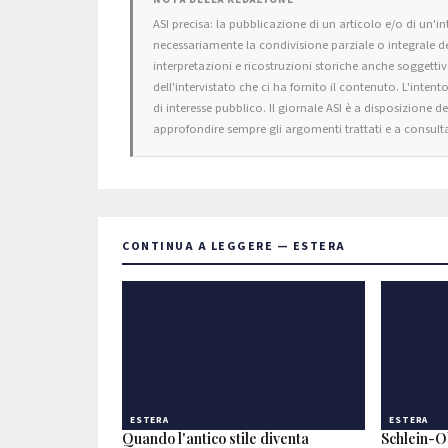
ASI precisa: la pubblicazione di un articolo e/o di un'int
necessariamente la condivisione parziale o integrale de
interpretazioni e ricostruzioni storiche anche soggettiv
dell'intervistato che ci ha fornito il contenuto. L'intent
di interesse pubblico. Il giornale ASI è a disposizione d
approfondire sempre gli argomenti trattati e a consulta
CONTINUA A LEGGERE — ESTERA
ESTERA
ESTERA
Quando l'antico stile diventa
Schlein-Ob