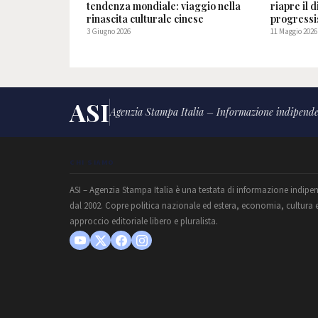
tendenza mondiale: viaggio nella
riapre il d
rinascita culturale cinese
progressis
3 Giugno 2026
11 Maggio 2026
ASI
Agenzia Stampa Italia – Informazione indipende
CHI SIAMO
ASI – Agenzia Stampa Italia è una testata di informazione indipe
dal 2002. Copre politica nazionale ed estera, economia, cultura 
approccio editoriale libero e pluralista.