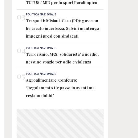
TUTUS / MID per lo sport Paralimpico
03
POLITICA NAZIONALE
Trasporti: Misiani-Casu (PD): governo
ha creato incertezza, Salvini mantenga
impegni presi con sindacati
04
POLITICA NAZIONALE
Terrorismo, M5S: solidarieta' a nordio,
nessuno spazio per odio e violenza
05
POLITICA NAZIONALE
Agroalimentare, Confeuro:
"Regolamento Ue passo in avanti ma
restano dubbi"