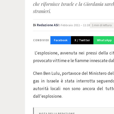
che rifornisce Israele e la Giordania sar
stranieri.
Di
Redazione ASI
5 Febbraio 2011 – 11:18
1 min di lettura
Facebook
X / Twitter
WhatsApp
CONDIVIDI
L'esplosione, avvenuta nei pressi della cit
provocato vittime e le fiamme innescate da
Chen Ben Lulu, portavoce del Ministero delle
gas in Israele è stata interrotta seguen
autorità locali non sono ancora del tutt
dall'esplosione.
NOTA DELLA REDAZIONE