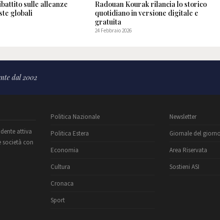
ibattito sulle alleanze
Radouan Kourak rilancia lo storico
te globali
quotidiano in versione digitale e
gratuita
24 Febbraio 2026
nte dal 2002
Politica Nazionale
Newsletter
ndente attiva
Politica Estera
Giornale del giorn
e società con
Economia
Area Riservata
Cultura
Sostieni ASI
Cronaca
Sport